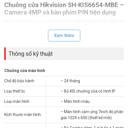
Chuông cửa Hikvision SH-KIS6654-MBE –
Camera 4MP và bàn phím PIN tiện dụng
Nhiều
bộ chuông cửa có hình Hikvision
không tích hợp bàn phím số
ngay trên nút ấn. Chuông cửa Hikvision SH-KIS6654-MBE giải quyết
điều đó bằng bàn phím PIN code tích hợp sẵn. Người dùng mở cửa
Xem thêm
bằng mã số mà không cần thẻ từ hay chìa khóa vật lý. Đây là tiện
ích thực tế cho gia đình đông thành viên hoặc văn phòng nhỏ có
nhiều người ra vào.
Thông số kỹ thuật
Chuông cửa màn hình
Chế độ bảo hành
– 24 tháng
Loại thiết bị
– Bộ KIS chuông cửa có hình IP
Loại màn hình
– Màn hình màu
– Màn hình cảm ứng 7inch độ phân
Kích thước màn hình
giải 1024 x 600 (thiết kế mới)
– Bộ Combo gồm: 1 nút ấn + 1 màn