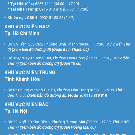
*
Tại HN:
(024) 6256 1111
(08:00 – 17:30)
*
Tại Nha Trang:
0915 810 810
(07:30 – 17:30)
Khiếu nại, CSKH:
0902 51 53 55
(24/7)
KHU
VỰC MIỀN NAM
Tp. Hồ Chí Minh
Số 3A Trần Quý Cáp, Phường Bình Thạnh
(08:00 – 17:30, Thứ 2 đến Thứ
7)
(
Xem bản đồ đường đi
) (Quận Bình Thạnh cũ)
Số 354/70 Lý Thường Kiệt, Phường Diên Hồng
(08:00 – 17:30, Thứ 2 đến
Thứ 7)
(
Xem bản đồ đường đi
) (Quận 10 cũ)
KHU VỰC MIỀN TRUNG
Tỉnh Khánh Hòa
Số 02 Chung cư Ngô Gia Tự, Phường Nha Trang
(07:30 – 15:30, Thứ 2
đến Thứ 7)
(
Xem bản đồ đường đi
).
Hotline:
0915 810 810
KHU VỰC MIỀN BẮC
Tp. Hà Nội
Số 22 Ngõ 19 Kim Đồng, Phường Tương Mai
(08:00 – 17:30, Thứ 2 đến
Thứ 7)
(
Xem bản đồ đường đi
) (Quận Hoàng Mai cũ)