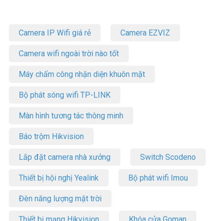
– Cung cấp bản sao y giấy chứng nhận chất lượng sản phẩm (C/Q)
của hãng Kenwood có liệt kê đầy đủ số serial của thiết bị được cung
cấp.
Camera IP Wifi giá rẻ
Camera EZVIZ
– Cung cấp giấy chứng nhận hợp quy của Bộ Thông Tin & Truyền
Thông Việt Nam cấp, Tem ICT.
Camera wifi ngoài trời nào tốt
Thời gian bảo hành thiết bị:
– 3 năm cho máy Kenwood TK-2317M2/3317M4;
Máy chấm công nhận diện khuôn mặt
– 2 năm cho máy Kenwood còn lại
– 1 năm cho tất cả các phụ kiện đi kèm.
Bộ phát sóng wifi TP-LINK
Lưu ý:
Màn hình tương tác thông minh
– Hiện nay trên thị trường có rất nhiều hàng nhái, hàng giả, hàng
kém chất lượng. Để đảm bảo mua hàng chính hãng, Quý Khách
Báo trộm Hikvision
hàng yêu cầu đơn vị xuất bán cung cấp đầy đủ Giấy chứng nhận
Hợp chuẩn/hợp quy, CO,CQ bản gốc để đối chiếu.
Lắp đặt camera nhà xưởng
Switch Scodeno
Vuhoangtelecom hiện là công ty
phân phối và báo giá máy bộ
Thiết bị hội nghị Yealink
Bộ phát wifi Imou
đàm Kenwood
chính hãng tại Việt nam nên đảm bảo bán hàng
chính hãng, giá tốt trên thị trường. Liên hệ
HOTLINE 1900 9259 –
Đèn năng lượng mặt trời
(028) 35 166 166 – (028) 3962 5555 – (024) 6256 1111 – (024)
3273 6666
để được hỗ trợ giá tốt nhất.
Thiết bị mạng Hikvision
Khóa cửa Goman