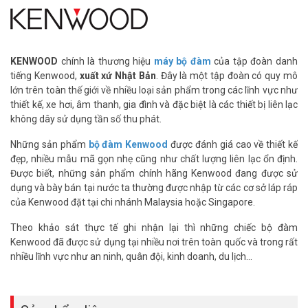
TK-U100:
– Băng tần sử dụng: VHF
– Dải tần số hoạt động: 400 – 430 MHz
– Khoảng cách các kênh: 25 kHz/12.5 kHz
– Công suất phát cao: 4W
KENWOOD
chính là thương hiệu
máy bộ đàm
của tập đoàn danh
– Độ nhạy thu (12 dB SINAD): 0.25 μV
tiếng Kenwood,
xuất xứ Nhật Bản
. Đây là một tập đoàn có quy mô
– Số kênh nhớ: 16 kênh
lớn trên toàn thế giới về nhiều loại sản phẩm trong các lĩnh vực như
– Kích thước nhỏ gọn (CxRxD): 113x54x24,9 mm
thiết kế, xe hơi, âm thanh, gia đình và đặc biệt là các thiết bị liên lạc
– Trọng lượng chỉ nặng: 203 g
không dây sử dụng tần số thu phát.
– Máy được sản xuất theo tiêu chuẩn quân đội Mỹ MIL – STD 810 C
Những sản phẩm
bộ đàm Kenwood
được đánh giá cao về thiết kế
/ D / E / F / G
đẹp, nhiều mẫu mã gọn nhẹ cũng như chất lượng liên lạc ổn định.
– Chống bụi và nước: IP54
Được biết, những sản phẩm chính hãng Kenwood đang được sử
– Chất lượng âm thanh to và rõ ràng của Kenwood luôn là thế
dụng và bày bán tại nước ta thường được nhập từ các cơ sở láp ráp
mạnh hơn so với các hãng bộ đàm khác.
của Kenwood đặt tại chi nhánh Malaysia hoặc Singapore.
–
Thiết bị đồng bộ nhập khẩu từ Singapore
Theo khảo sát thực tế ghi nhận lại thì những chiếc bộ đàm
Bộ đàm liên lạc Kenwood TK-U100 VHF
được làm bằng nhựa cao
Kenwood đã được sử dụng tại nhiều nơi trên toàn quốc và trong rất
cấp có khả năng kháng vỡ, chống thấm nước, phù hợp để sử dưới
nhiều lĩnh vực như an ninh, quân đội, kinh doanh, du lịch…
mọi thời tiết.
Đồng bộ gồm:
– Thân máy (Kenwood/Malaysia),