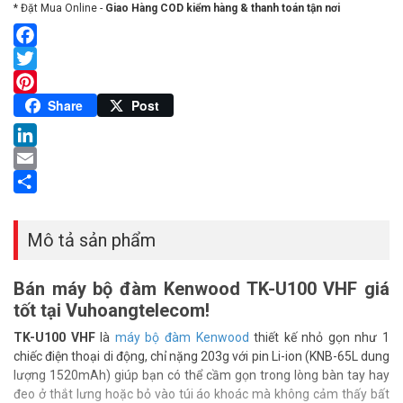
* Đặt Mua Online -
Giao Hàng COD kiểm hàng & thanh toán tận nơi
Facebook
Twitter
Pinterest
Share
Post
LinkedIn
Email
Share
Mô tả sản phẩm
Bán máy bộ đàm Kenwood TK-U100 VHF giá
tốt tại Vuhoangtelecom!
TK-U100 VHF
là
máy bộ đàm Kenwood
thiết kế nhỏ gọn như 1
chiếc điện thoại di động, chỉ nặng 203g với pin Li-ion (KNB-65L dung
lượng 1520mAh) giúp bạn có thể cầm gọn trong lòng bàn tay hay
đeo ở thắt lưng hoặc bỏ vào túi áo khoác mà không cảm thấy bất