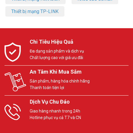
Tham khảo các kênh thông tin khác tại Vuhoangtelecom:
Thiết bị mạng TP-LINK
– Facebook:
https://www.facebook.com/vuhoangtelecom/
– Youtube:
https://www.youtube.com/c/VuhoangTVChannel
– Google Plus:
https://plus.google.com/u/0/+VuhoangTelecom46
Chi Tiêu Hiệu Quả
Đa dạng sản phẩm và dịch vụ
Chất lượng cao với giá ưu đãi
An Tâm Khi Mua Sắm
Sản phẩm, hàng hóa chính hãng
Thanh toán tiện lợi
Dịch Vụ Chu Đáo
Giao hàng nhanh trong 24h
Hotline phục vụ cả T7 và CN