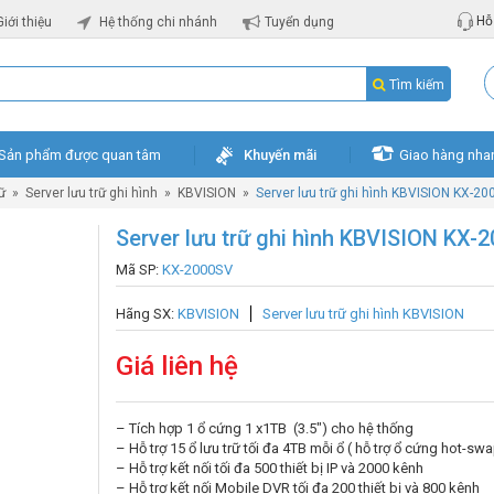
Hỗ 
Giới thiệu
Hệ thống chi nhánh
Tuyển dụng
Tìm kiếm
Sản phẩm được quan tâm
Khuyến mãi
Giao hàng nha
rữ
»
Server lưu trữ ghi hình
»
KBVISION
»
Server lưu trữ ghi hình KBVISION KX-2
Server lưu trữ ghi hình KBVISION KX-
Mã SP:
KX-2000SV
Hãng SX:
KBVISION
Server lưu trữ ghi hình KBVISION
Giá liên hệ
– Tích hợp 1 ổ cứng 1 x1TB (3.5″) cho hệ thống
– Hỗ trợ 15 ổ lưu trữ tối đa 4TB mỗi ổ ( hỗ trợ ổ cứng hot-sw
– Hỗ trợ kết nối tối đa 500 thiết bị IP và 2000 kênh
– Hỗ trợ kết nối Mobile DVR tối đa 200 thiết bị và 800 kênh