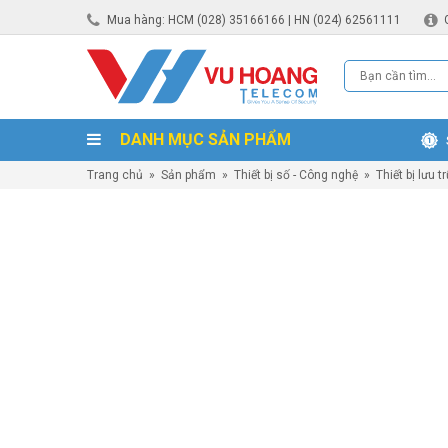
Mua hàng: HCM (028) 35166166 | HN (024) 62561111
DANH MỤC SẢN PHẨM
Trang chủ
»
Sản phẩm
»
Thiết bị số - Công nghệ
»
Thiết bị lưu t