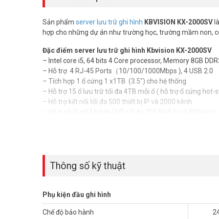
Sản phẩm
server lưu trữ ghi hình
KBVISION KX-2000SV
l
hợp cho những dự án như trường học, trường mầm non, cô
Đặc điểm server lưu trữ ghi hình Kbvision KX-2000SV
– Intel core i5, 64 bits 4 Core processor, Memory 8GB DDR
– Hỗ trợ 4 RJ-45 Ports（10/100/1000Mbps ), 4 USB 2.0
– Tích hợp 1 ổ cứng 1 x1TB (3.5″) cho hệ thống
– Hỗ trợ 15 ổ lưu trữ tối đa 4TB mỗi ổ ( hỗ trợ ổ cứng hot
– Hỗ trợ kết nối tối đa 500 thiết bị IP và 2000 kênh
– Hỗ trợ kết nối Mobile DVR tối đa 200 thiết bị và 800 kênh
– Hỗ trợ 200 người dùng trực tuyến, và không giới hạn số 
– Băng thông tuyền tải tối đa 700Mbps
– Băng thông lưu trữ 700Mbps
– Khả năng xử lý báo động cho 80 kênh /1s ( xử lý mất hình
– Công suất nguồn từ 10W-200W khi hỗ trợ ổ cứng.
Thông số kỹ thuật
– Nhiệt độ hoat động từ 0℃~ 50℃
– Kích thước 3U cho rack 19″.
​- Xuất xứ thương hiệu: Mỹ
Phụ kiện đầu ghi hình
– Bảo hành 24 tháng
Chế độ bảo hành
2