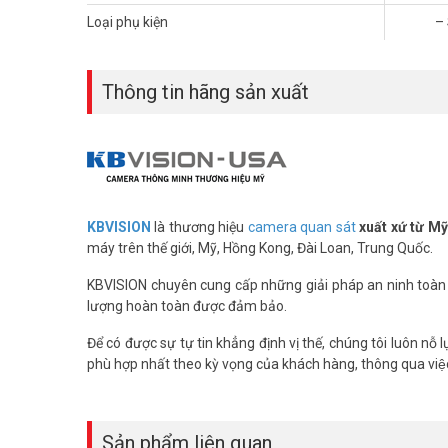
Quý khách có nhu cầu tư vấn và giá bán thiết bị lưu trữ K
Loại phụ kiện
– 
ưu đãi tốt nhất.
Tham khảo các kênh thông tin khác:
– Facebook:
https://www.facebook.com/vuhoangteleco
Thông tin hãng sản xuất
– Youtube:
https://www.youtube.com/c/VuhoangTVChan
– Website
www.vuhoangtelecom.vn
KBVISION
là thương hiệu
camera quan sát
xuất xứ từ M
máy trên thế giới, Mỹ, Hồng Kong, Đài Loan, Trung Quốc.
KBVISION chuyên cung cấp những giải pháp an ninh toàn di
lượng hoàn toàn được đảm bảo.
Để có được sự tự tin khẳng định vị thế, chúng tôi luôn nô
phù hợp nhất theo kỳ vọng của khách hàng, thông qua việc
Sản phẩm liên quan