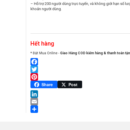
– Hỗ trợ 200 người dùng trực tuyến, và không giới hạn số lượ
khoản người dùng.
Hết hàng
* Đặt Mua Online -
Giao Hàng COD kiểm hàng & thanh toán tận
Facebook
Twitter
Pinterest
Share
Post
LinkedIn
Email
Share