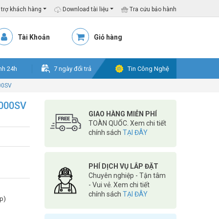
trợ khách hàng
Download tài liệu
Tra cứu bảo hành
Tài Khoản
Giỏ hàng
nh 24h
7 ngày đổi trả
Tin Công Nghệ
000SV
2000SV
GIAO HÀNG MIỄN PHÍ
TOÀN QUỐC. Xem chi tiết
chính sách
TẠI ĐÂY
PHÍ DỊCH VỤ LẮP ĐẶT
Chuyên nghiệp - Tận tâm
- Vui vẻ. Xem chi tiết
chính sách
TẠI ĐÂY
ap)