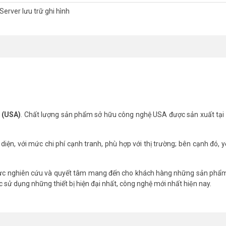
BVISION xin vui lòng liên hệ Hotline 1900.9259 gặp phòng kinh doanh để đ
Server lưu trữ ghi hình
m/
nel
ỹ (USA)
. Chất lượng sản phẩm sở hữu công nghệ USA được sản xuất tại
ện, với mức chi phí cạnh tranh, phù hợp với thị trường; bên cạnh đó, y
̃ lực nghiên cứu và quyết tâm mang đến cho khách hàng những sản phẩm
 sử dụng những thiết bị hiện đại nhất, công nghệ mới nhất hiện nay.