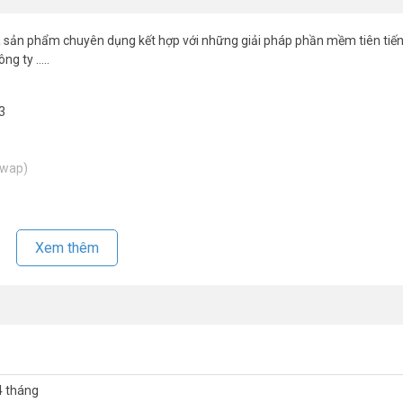
à sản phẩm chuyên dụng kết hợp với những giải pháp phần mềm tiên tiến
ng ty …..
3
-swap)
lượng tạo tài khoản người dùng.
Xem thêm
 ảnh, mất kết nối camera, thiết bị ghi hình…)
4 tháng