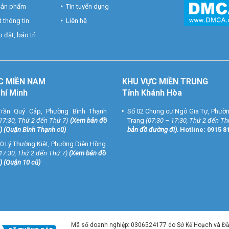
 sản phẩm
Tin tuyển dụng
 thông tin
Liên hệ
 đặt, bảo trì
C MIỀN NAM
KHU VỰC MIỀN TRUNG
Chí Minh
Tỉnh Khánh Hòa
rần Quý Cáp, Phường Bình Thạnh
Số 02 Chung cư Ngô Gia Tự, Phườ
 17:30, Thứ 2 đến Thứ 7)
(
Xem bản đồ
Trang
(07:30 – 17:30, Thứ 2 đến Th
) (Quận Bình Thạnh cũ)
bản đồ đường đi
).
Hotline:
0915 8
0 Lý Thường Kiệt, Phường Diên Hồng
 17:30, Thứ 2 đến Thứ 7)
(
Xem bản đồ
) (Quận 10 cũ)
Mã số doanh nghiệp: 0306524177 do Sở Kế Hoạch và Đ