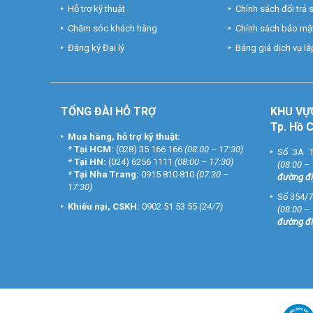
Hỗ trợ kỹ thuật
Chính sách đổi trả
Chăm sóc khách hàng
Chính sách bảo mật
Đăng ký Đại lý
Bảng giá dịch vụ lắp
TỔNG ĐÀI HỖ TRỢ
KHU
VỰ
Tp. Hồ 
Mua hàng, hỗ trợ kỹ thuật:
*
Tại HCM:
(028) 35 166 166
(08:00 – 17:30)
Số 3A T
*
Tại HN:
(024) 6256 1111
(08:00 – 17:30)
(08:00 –
*
Tại Nha Trang:
0915 810 810
(07:30 –
đường đi
17:30)
Số 354/7
Khiếu nại, CSKH:
0902 51 53 55
(24/7)
(08:00 –
đường đi