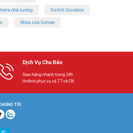
amera nhà xưởng
Switch Scodeno
on
Khóa cửa Goman
Dịch Vụ Chu Đáo
Giao hàng nhanh trong 24h
Hotline phục vụ cả T7 và CN
 CHÚNG TÔI