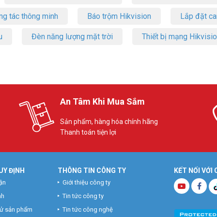
ng tác thông minh
Báo trộm Hikvision
Lắp đặt c
u
Đèn năng lượng mặt trời
Thiết bị mạng Hikvisi
An Tâm Khi Mua Sắm
Sản phẩm, hàng hóa chính hãng
Thanh toán tiện lợi
UY ĐỊNH
THÔNG TIN CÔNG TY
KẾT NỐI VỚI
ận
Giới thiệu công ty
nh
Tin tức công ty
hử sản phẩm
Tin tức công nghệ