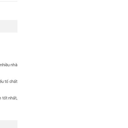
ược hỗ trợ
 nhiều nhà
ếu tố chất
 tốt nhất,