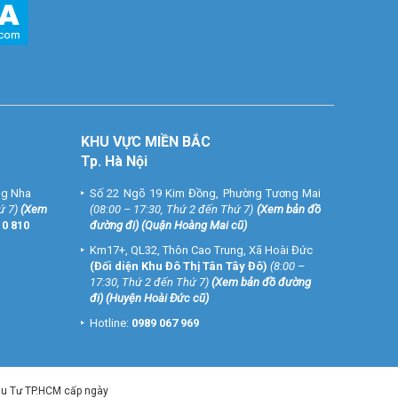
KHU VỰC MIỀN BẮC
Tp. Hà Nội
ng Nha
Số 22 Ngõ 19 Kim Đồng, Phường Tương Mai
ứ 7)
(
Xem
(08:00 – 17:30, Thứ 2 đến Thứ 7)
(
Xem bản đồ
10 810
đường đi
) (Quận Hoàng Mai cũ)
Km17+, QL32, Thôn Cao Trung, Xã Hoài Đức
(Đối diện Khu Đô Thị Tân Tây Đô)
(8:00 –
17:30, Thứ 2 đến Thứ 7)
(
Xem bản đồ đường
đi
) (Huyện Hoài Đức cũ)
Hotline:
0989 067 969
ầu Tư TP.HCM cấp ngày