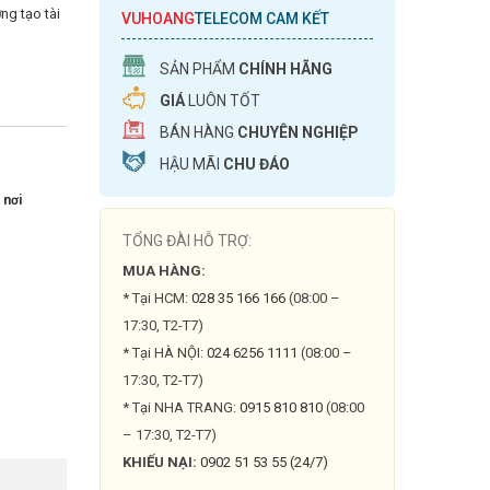
ng tạo tài
VUHOANG
TELECOM CAM KẾT
SẢN PHẨM
CHÍNH HÃNG
GIÁ
LUÔN TỐT
BÁN HÀNG
CHUYÊN NGHIỆP
HẬU MÃI
CHU ĐÁO
 nơi
TỔNG ĐÀI HỖ TRỢ:
MUA HÀNG:
* Tại HCM:
028 35 166 166
(08:00 –
17:30, T2-T7)
* Tại HÀ NỘI:
024 6256 1111
(08:00 –
17:30, T2-T7)
* Tại NHA TRANG:
0915 810 810
(08:00
– 17:30, T2-T7)
KHIẾU NẠI:
0902 51 53 55 (24/7)