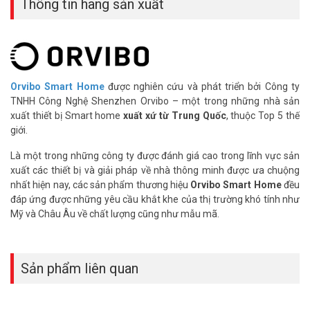
Thông tin hãng sản xuất
– Kích thước chôn chân đế âm tường 86*86*50
– Hỗ trợ 2 đầu ra tải: 200W/1 đầu ra tải
– Nguồn cấp: 110V-230V
– Xuất xứ: Trung Quốc.
– Bảo hành: 24 tháng.
Orvibo Smart Home
được nghiên cứu và phát triển bởi Công ty
Đặt mua Online ngay sản phẩm Orvibo V20X mới nhất, quý khách
TNHH Công Nghệ Shenzhen Orvibo – một trong những nhà sản
hàng vui lòng liên hệ HOTLINE 1900 9259 để được hỗ trợ tốt nhất.
xuất thiết bị Smart home
xuất xứ từ Trung Quốc
, thuộc Top 5 thế
Tham khảo thêm hình ảnh tại
Facebook Vuhoangtelecom
nhé.
giới.
Là một trong những công ty được đánh giá cao trong lĩnh vực sản
xuất các thiết bị và giải pháp về nhà thông minh được ưa chuộng
nhất hiện nay, các sản phẩm thương hiệu
Orvibo Smart Home
đều
đáp ứng được những yêu cầu khắt khe của thị trường khó tính như
Mỹ và Châu Âu về chất lượng cũng như mẫu mã.
Sản phẩm liên quan