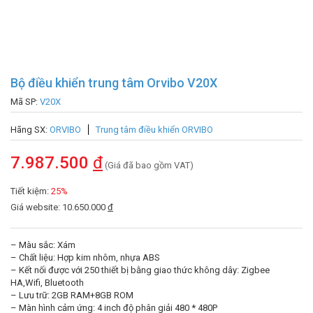
Bộ điều khiển trung tâm Orvibo V20X
Mã SP:
V20X
Hãng SX:
ORVIBO
Trung tâm điều khiển ORVIBO
7.987.500
đ
(Giá đã bao gồm VAT)
Tiết kiệm:
25%
Giá website: 10.650.000
đ
– Màu sắc: Xám
– Chất liệu: Hợp kim nhôm, nhựa ABS
– Kết nối được với 250 thiết bị bằng giao thức không dây: Zigbee
HA,Wifi, Bluetooth
– Lưu trữ: 2GB RAM+8GB ROM
– Màn hình cảm ứng: 4 inch độ phân giải 480 * 480P