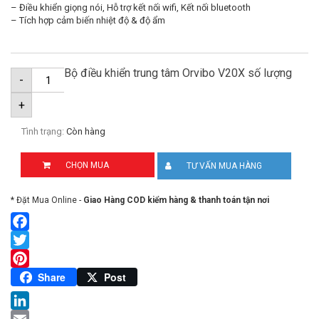
– Điều khiển giọng nói, Hỗ trợ kết nối wifi, Kết nối bluetooth
– Tích hợp cảm biến nhiệt độ & độ ẩm
Bộ điều khiển trung tâm Orvibo V20X số lượng
-
+
Tình trạng:
Còn hàng
CHỌN MUA
TƯ VẤN MUA HÀNG
* Đặt Mua Online -
Giao Hàng COD kiểm hàng & thanh toán tận nơi
Facebook
Twitter
Pinterest
Share
Post
LinkedIn