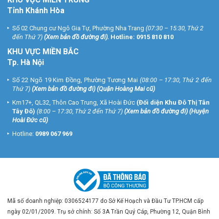
Tỉnh Khánh Hòa
Số 02 Chung cư Ngô Gia Tự, Phường Nha Trang
(07:30 – 15:30, Thứ 2
đến Thứ 7)
(
Xem bản đồ đường đi
).
Hotline:
0915 810 810
KHU VỰC MIỀN BẮC
Tp. Hà Nội
Số 22 Ngõ 19 Kim Đồng, Phường Tương Mai
(08:00 – 17:30, Thứ 2 đến
Thứ 7)
(
Xem bản đồ đường đi
) (Quận Hoàng Mai cũ)
Km17+, QL32, Thôn Cao Trung, Xã Hoài Đức
(Đối diện Khu Đô Thị Tân
Tây Đô)
(8:00 – 17:30, Thứ 2 đến Thứ 7)
(
Xem bản đồ đường đi
) (Huyện
Hoài Đức cũ)
Hotline:
0989 067 969
Mã số doanh nghiệp: 0306524177 do Sở Kế Hoạch và Đầu Tư TP.HCM cấp
ngày 02/01/2009. Trụ sở chính: Số 3A Trần Quý Cáp, Phường 12, Quận Bình