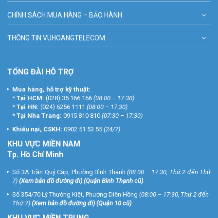
CHÍNH SÁCH MUA HÀNG – BẢO HÀNH
THÔNG TIN VUHOANGTELECOM
TỔNG ĐÀI HỖ TRỢ
Mua hàng, hỗ trợ kỹ thuật:
*
Tại HCM:
(028) 35 166 166
(08:00 – 17:30)
*
Tại HN:
(024) 6256 1111
(08:00 – 17:30)
*
Tại Nha Trang:
0915 810 810
(07:30 – 17:30)
Khiếu nại, CSKH:
0902 51 53 55
(24/7)
KHU
VỰC MIỀN NAM
Tp. Hồ Chí Minh
Số 3A Trần Quý Cáp, Phường Bình Thạnh
(08:00 – 17:30, Thứ 2 đến Thứ
7)
(
Xem bản đồ đường đi
) (Quận Bình Thạnh cũ)
Số 354/70 Lý Thường Kiệt, Phường Diên Hồng
(08:00 – 17:30, Thứ 2 đến
Thứ 7)
(
Xem bản đồ đường đi
) (Quận 10 cũ)
KHU VỰC MIỀN TRUNG