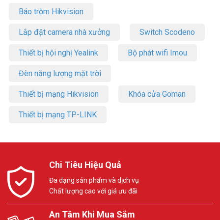
Báo trộm Hikvision
Lắp đặt camera nhà xưởng
Switch Scodeno
Thiết bị hội nghị Yealink
Bộ phát wifi Imou
Đèn năng lượng mặt trời
Thiết bị mạng Hikvision
Khóa cửa Goman
Thiết bị mạng TP-LINK
Chi Tiêu Hiệu Quả
Đa dạng sản phẩm và dịch vụ
Chất lượng cao với giá ưu đãi
An Tâm Khi Mua Sắm