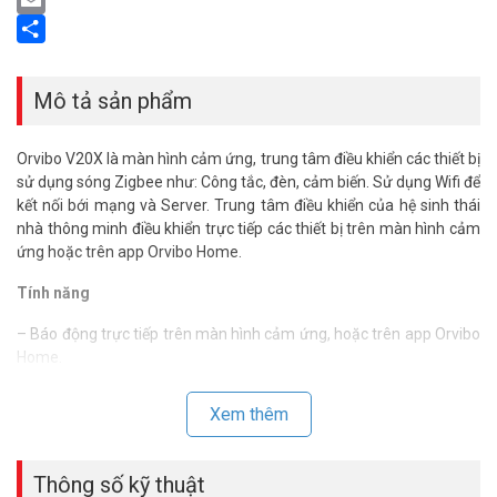
Email
Share
Mô tả sản phẩm
Orvibo V20X là màn hình cảm ứng, trung tâm điều khiển các thiết bị
sử dụng sóng Zigbee như: Công tắc, đèn, cảm biến. Sử dụng Wifi để
kết nối bới mạng và Server. Trung tâm điều khiển của hệ sinh thái
nhà thông minh điều khiển trực tiếp các thiết bị trên màn hình cảm
ứng hoặc trên app Orvibo Home.
Tính năng
– Báo động trực tiếp trên màn hình cảm ứng, hoặc trên app Orvibo
Home.
– Hiển thị trạng thái hoạt động trực tiếp trên màn hình cảm ứng,
hoặc trên app Orvibo Home.
Xem thêm
– Thêm trực tiếp các thiết bị Zigbee trên màn hình cảm ứng ko cần
thông qua app Orvibo Home.
– Gọi thoại trực tiếp giữa 2 màn hình Mixpad với nhau.
Thông số kỹ thuật
– Kích hoạt các kịch bản, ngữ cảnh thông minh trực tiếp trên màn