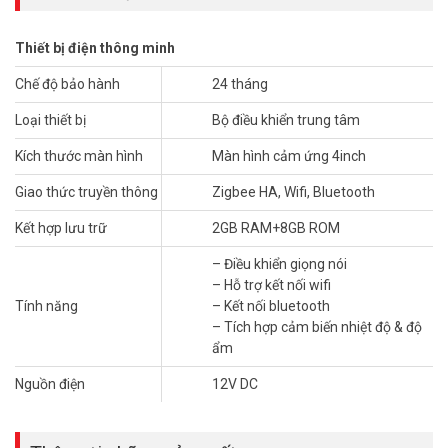
hình.
– Điều khiển quạt, máy lạnh trực tiếp trên màn hình hoặc trên app
Thiết bị điện thông minh
Orvibo Home.
– Có 6 nút nhấn ngữ cảnh có thể tích hợp điều khiển ngữ cảnh, các
Chế độ bảo hành
24 tháng
thiết bị khác trong gia đình.
Loại thiết bị
Bộ điều khiển trung tâm
-Lưu ý: Cấp đủ nguồn 220V bao gồm dây L và N cho Mixpad.
Kích thước màn hình
Màn hình cảm ứng 4inch
Thông số kỹ thuật bộ điều khiển trung tâm
Orvibo V20X
Giao thức truyền thông
Zigbee HA, Wifi, Bluetooth
– Màu sắc: Xám
Kết hợp lưu trữ
2GB RAM+8GB ROM
– Chất liệu: Hợp kim nhôm, nhựa ABS
– Điều khiển giọng nói
– Kết nối được với 250 thiết bị bằng giao thức không dây: Zigbee
– Hỗ trợ kết nối wifi
HA, Wifi, Bluetooth
Tính năng
– Kết nối bluetooth
– Lưu trữ: 2GB RAM+8GB ROM
– Tích hợp cảm biến nhiệt độ & độ
– Màn hình cảm ứng: 4 inch độ phân giải 480 * 480P
ẩm
– Điều khiển giọng nói
– Hỗ trợ kết nối wifi
Nguồn điện
12V DC
– Kết nối bluetooth
– Tích hợp cảm biến nhiệt độ & độ ẩm
– Phím cứng sử dụng cài đặt ngữ cảnh, kịch bản, cầu thang