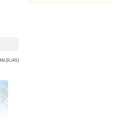
LAN (RJ45)
Bộ điều khiển trung tâm
Zigbee Orvibo VS20ZW
1.260.000đ
1.680.000đ
Mua Ngay