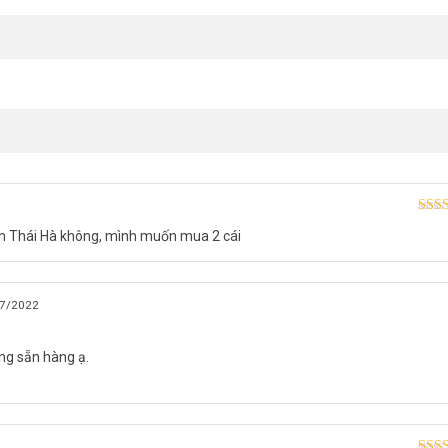
Được
nh Thái Hà không, mình muốn mua 2 cái
hạn
7/2022
g sẵn hàng ạ.