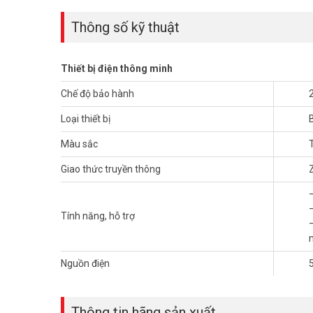
Thông số kỹ thuật
Thiết bị điện thông minh
Chế độ bảo hành
Loại thiết bị
Màu sắc
Giao thức truyền thông
–
Tính năng, hỗ trợ
–
Thông số kỹ thuật bộ điều khiển tr
Nguồn điện
– Màu sắc: Trắng
–
Trung tâm điều khiển
của hệ sinh thái nhà thông minh, k
– Có thể sử dụng nhiều mini hub để mở rộng vùng phủ.
Thông tin hãng sản xuất
– Vị trí lắp đặt: có thể để trên trần thạch cao, các vị trí tr