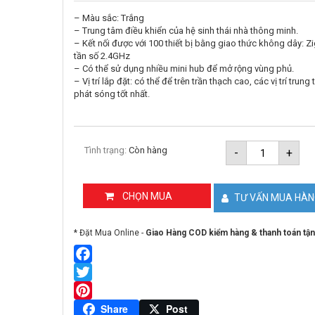
– Màu sắc: Trắng
– Trung tâm điều khiển của hệ sinh thái nhà thông minh.
– Kết nối được với 100 thiết bị bằng giao thức không dây: Z
tần số 2.4GHz
– Có thể sử dụng nhiều mini hub để mở rộng vùng phủ.
– Vị trí lắp đặt: có thể để trên trần thạch cao, các vị trí trung
phát sóng tốt nhất.
Bộ
Tình trạng:
Còn hàng
-
+
điều
khiển
trung
tâm
CHỌN MUA
TƯ VẤN MUA HÀ
Zigbee
Orvibo
VS20ZW
* Đặt Mua Online -
Giao Hàng COD kiểm hàng & thanh toán tận
số
lượng
Facebook
Twitter
Pinterest
Share
Post