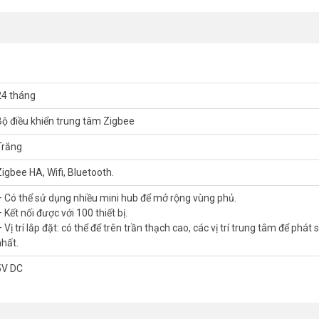
24 tháng
Bộ điều khiển trung tâm Zigbee
Trắng
Zigbee HA, Wifi, Bluetooth.
– Có thể sử dụng nhiều mini hub để mở rộng vùng phủ.
 Kết nối được với 100 thiết bị.
 Vị trí lắp đặt: có thể để trên trần thạch cao, các vị trí trung tâm để phát 
nhất.
ung tâm Zigbee Orvibo VS20ZW
5V DC
ết nối được với 100 thiết bị bằng giao thức không dây: Zigbee HA, tần số
ung tâm để phát sóng tốt nhất.