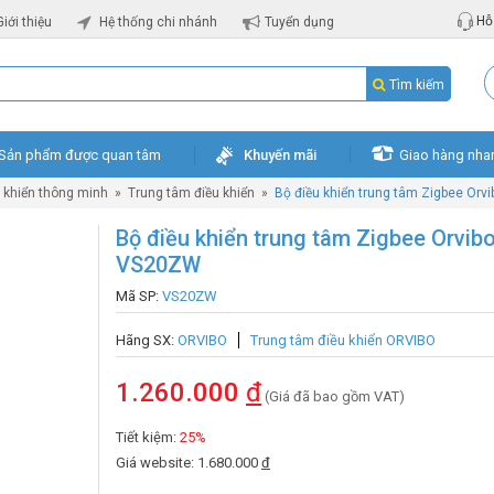
Hỗ 
Giới thiệu
Hệ thống chi nhánh
Tuyển dụng
Tìm kiếm
Sản phẩm được quan tâm
Khuyến mãi
Giao hàng nha
ều khiển thông minh
»
Trung tâm điều khiển
»
Bộ điều khiển trung tâm Zigbee Or
Bộ điều khiển trung tâm Zigbee Orvib
VS20ZW
Mã SP:
VS20ZW
Hãng SX:
ORVIBO
Trung tâm điều khiển ORVIBO
1.260.000
đ
(Giá đã bao gồm VAT)
Tiết kiệm:
25%
Giá website: 1.680.000
đ