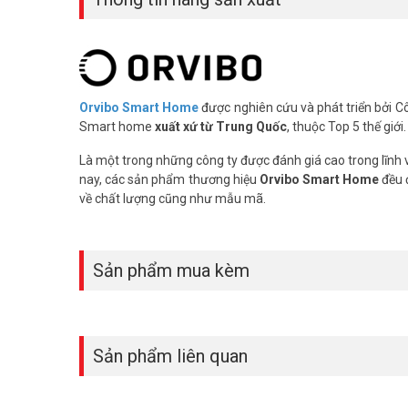
– Nguồn cấp: 5V DC, 1A, Micro USB
– Cần cấp nguồn 5V và dây mạng tới vị trí của Minihub
– Môi trường làm việc: -15℃-60℃ độ C, độ ẩm < 80% RH
– Kích thước: 88*90*27mm
– Xuất xứ: Trung Quốc.
Orvibo Smart Home
được nghiên cứu và phát triển bởi 
– Bảo hành: 24 tháng.
Smart home
xuất xứ từ Trung Quốc
, thuộc Top 5 thế giới.
Đặt mua Online ngay sản phẩm Orvibo VS20ZW mới nhất
Là một trong những công ty được đánh giá cao trong lĩnh 
Tham khảo thêm hình ảnh tại
Facebook Vuhoangtelecom
nay, các sản phẩm thương hiệu
Orvibo Smart Home
đều 
về chất lượng cũng như mẫu mã.
Sản phẩm mua kèm
Sản phẩm liên quan