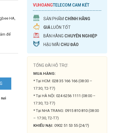
VUHOANG
TELECOM CAM KẾT
igbee HA,
SẢN PHẨM
CHÍNH HÃNG
GIÁ
LUÔN TỐT
 tâm để
BÁN HÀNG
CHUYÊN NGHIỆP
HẬU MÃI
CHU ĐÁO
TỔNG ĐÀI HỖ TRỢ:
MUA HÀNG:
* Tại HCM:
028 35 166 166
(08:00 –
NG
17:30, T2-T7)
* Tại HÀ NỘI:
024 6256 1111
(08:00 –
 nơi
17:30, T2-T7)
* Tại NHA TRANG:
0915 810 810
(08:00
– 17:30, T2-T7)
KHIẾU NẠI:
0902 51 53 55 (24/7)