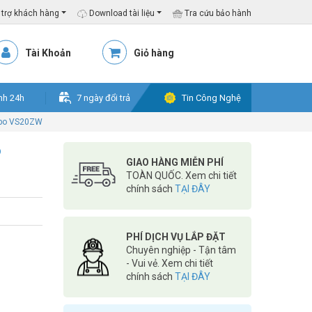
trợ khách hàng
Download tài liệu
Tra cứu bảo hành
Tài Khoản
Giỏ hàng
nh 24h
7 ngày đổi trả
Tin Công Nghệ
vibo VS20ZW
o
GIAO HÀNG MIỄN PHÍ
TOÀN QUỐC. Xem chi tiết
chính sách
TẠI ĐÂY
PHÍ DỊCH VỤ LẮP ĐẶT
Chuyên nghiệp - Tận tâm
- Vui vẻ. Xem chi tiết
chính sách
TẠI ĐÂY