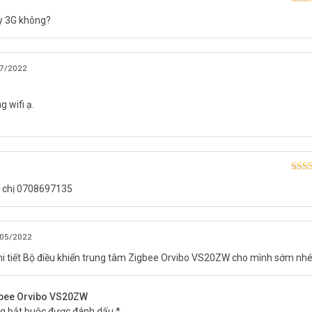
Được
ay 3G không?
hạn
7/2022
 wifi ạ.
Được
a chị 0708697135
hạn
05/2022
chi tiết Bộ điều khiển trung tâm Zigbee Orvibo VS20ZW cho mình sớm nh
igbee Orvibo VS20ZW
ng bắt buộc được đánh dấu
*