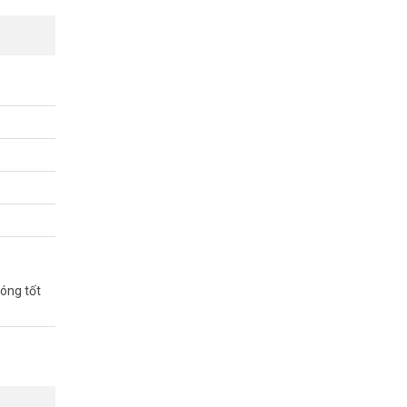
sóng tốt
 2.4GHz