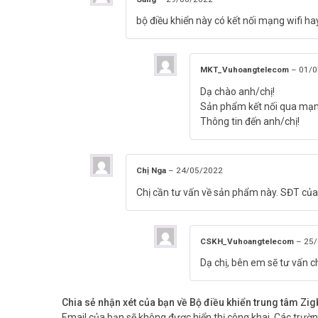
bộ điều khiển này có kết nối mạng wifi h
MKT_Vuhoangtelecom
–
01/0
Dạ chào anh/chị!
Sản phẩm kết nối qua mạng
Thông tin đến anh/chị!
Chị Nga
–
24/05/2022
Chị cần tư vấn về sản phẩm này. SĐT củ
CSKH_Vuhoangtelecom
–
25/
Dạ chị, bên em sẽ tư vấn 
Chia sẻ nhận xét của bạn về Bộ điều khiển trung tâm Z
Email của bạn sẽ không được hiển thị công khai.
Các trườ