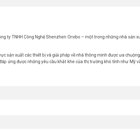
Công ty TNHH Công Nghệ Shenzhen Orvibo – một trong những nhà sản xuấ
, quý khách hàng vui lòng liên hệ HOTLINE 1900 9259 để được hỗ trợ
vực sản xuất các thiết bị và giải pháp về nhà thông minh được ưa chuộng
nhé.
đáp ứng được những yêu cầu khắt khe của thị trường khó tính như Mỹ 