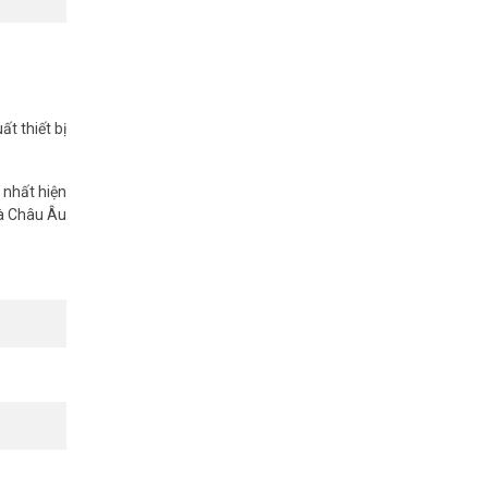
t thiết bị
 tốt nhất.
 nhất hiện
và Châu Âu