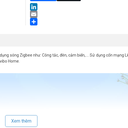
LinkedIn
Email
Share
sử dụng sóng Zigbee như: Công tắc, đèn, cảm biến,…. Sử dụng cổn mạng 
rvibo Home.
Xem thêm