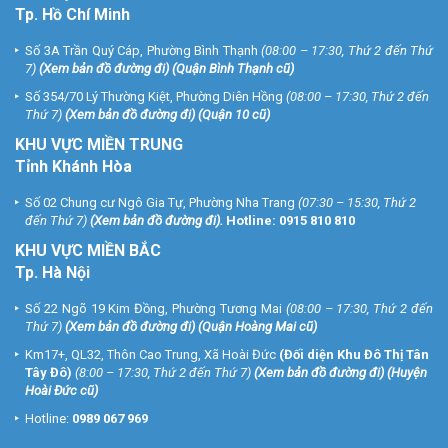
Tp. Hồ Chí Minh
Số 3A Trần Quý Cáp, Phường Bình Thạnh
(08:00 – 17:30, Thứ 2 đến Thứ
7)
(
Xem bản đồ đường đi
) (Quận Bình Thạnh cũ)
Số 354/70 Lý Thường Kiệt, Phường Diên Hồng
(08:00 – 17:30, Thứ 2 đến
Thứ 7)
(
Xem bản đồ đường đi
) (Quận 10 cũ)
KHU VỰC MIỀN TRUNG
Tỉnh Khánh Hòa
Số 02 Chung cư Ngô Gia Tự, Phường Nha Trang
(07:30 – 15:30, Thứ 2
đến Thứ 7)
(
Xem bản đồ đường đi
).
Hotline:
0915 810 810
KHU VỰC MIỀN BẮC
Tp. Hà Nội
Số 22 Ngõ 19 Kim Đồng, Phường Tương Mai
(08:00 – 17:30, Thứ 2 đến
Thứ 7)
(
Xem bản đồ đường đi
) (Quận Hoàng Mai cũ)
Km17+, QL32, Thôn Cao Trung, Xã Hoài Đức
(Đối diện Khu Đô Thị Tân
Tây Đô)
(8:00 – 17:30, Thứ 2 đến Thứ 7)
(
Xem bản đồ đường đi
) (Huyện
Hoài Đức cũ)
Hotline:
0989 067 969