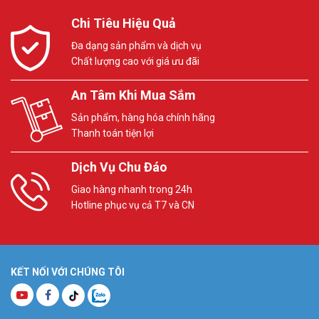
Chi Tiêu Hiệu Quả
Đa dạng sản phẩm và dịch vụ
Chất lượng cao với giá ưu đãi
An Tâm Khi Mua Sắm
Sản phẩm, hàng hóa chính hãng
Thanh toán tiện lợi
Dịch Vụ Chu Đáo
Giao hàng nhanh trong 24h
Hotline phục vụ cả T7 và CN
KẾT NỐI VỚI CHÚNG TÔI