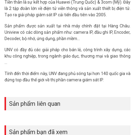
Tiền thân là sự kết hợp của Huawei (Trung Quốc) & 3com (Mỹ). Đây
– 1 Đổi 1 trong vòng 1 tháng với các sản phẩm thiết bị lỗi.
là 2 tập đoàn lớn về điện tử viễn thông và sản xuất thiết bị điện tử.
– Đặc biệt cháy nổ hỗ trợ đổi mới tính 50% giá trị thiết bị theo giá
Tạo ra giải pháp giám sát IP cải tiến đầu tiên vào 2005.
đại lý. Bao gồm các trường hợp do nhà SX, sét đánh, và xung điện.
Không bao gồm trường hợp do hỏa hoạn hoặc cố ý phá hoại. Sản
Sản phẩm được sản xuất tại nhà máy chính đặt tại Hàng Châu.
phẩm cháy nổ chỉ được hỗ trợ 1 lần đối với mỗi sản phẩm.
Uniview có các dòng sản phẩm như: camera IP, đầu ghi IP, Encoder,
– Thời gian đổi và trả hàng bảo hành: Trong vòng 03 ngày đối với
Decoder, bộ nhớ, ứng dụng, phần mềm...
mã thông dụng có sẵn, 30 ngày đối với hàng không có phải đặt
main hãng.
UNV có đầy đủ các giải pháp cho bán lẻ, công trình xây dựng, các
khu công nghiệp, trong ngành giáo dục, thương mại và giao thông
Hỗ trợ giấy tờ chính hãng khi tham gia đấu thầu như CO, CQ, giấy ủy
…
quyền của hãng cho mỗi dự án đăng ký. Vũ Hoàng Telecom Cam
kết bảo vệ dự án đến cùng cho khách hàng. Quý khách có nhu cầu
Tính đến thời điểm này, UNV đang phủ sóng tại hơn 140 quốc gia và
tư vấn và
giá bán bộ KIT camera UNV
xin vui lòng liên hệ Hotline
đứng top đầu thế giới về thị phần camera giám sát IP.
1900.9259 để được hỗ trợ ưu đãi tốt nhất.
Tham khảo các kênh thông tin khác:
– Facebook:
https://www.facebook.com/vuhoangtelecom/
Sản phẩm liên quan
– Youtube:
https://www.youtube.com/c/VuhoangTVChannel
– Website:
https://vuhoangtelecom.vn/
Sản phẩm bạn đã xem