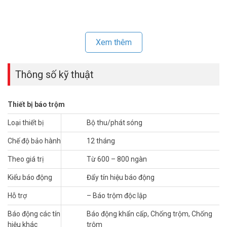
* THÔNG SỐ BỘ THU PHÁT SÓNG TẦM XA
KARASSN KS-50AI GIÁ RẺ
Xem thêm
– Tần số hoạt động 315 Mhz
– Có thể nhận được 10 – 30 thiết bị con (Đầu dò, nút nhấn… không
Thông số kỹ thuật
dây)
– Kết nối với trung tâm KS-200B – 100 tầm xa 3-10 Km
– Nguồn điện cung cấp: 220VAC/12VDC
Thiết bị báo trộm
– Kích thước: 14×8.2×7.2; Trọng lượng: 0.46kgs
– Sản phẩm đạt tiêu chuẩn Châu Âu.
Loại thiết bị
Bộ thu/phát sóng
– Xuất xứ: China
Chế độ bảo hành
12 tháng
Liên hệ ngay với bộ phận kinh doanh
Vuhoangtelecom để nhận được BÁO GIÁ BÁO
Theo giá trị
Từ 600 – 800 ngàn
TRỘM KARASSN tốt nhất thị trường.
Kiểu báo động
Đẩy tín hiệu báo động
Hỗ trợ
– Báo trộm độc lập
Báo động các tín
Báo động khẩn cấp, Chống trộm, Chống
hiệu khác
trộm