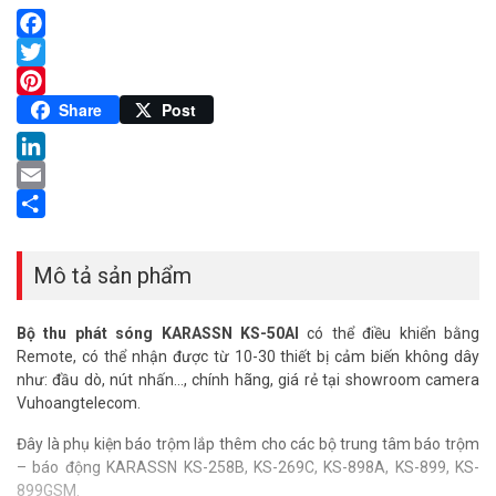
Facebook
Twitter
Pinterest
Share
Post
LinkedIn
Email
Share
Mô tả sản phẩm
Bộ thu phát sóng KARASSN KS-50AI
có thể điều khiển bằng
Remote, có thể nhận được từ 10-30 thiết bị cảm biến không dây
như: đầu dò, nút nhấn…, chính hãng, giá rẻ tại showroom camera
Vuhoangtelecom.
Đây là phụ kiện báo trộm lắp thêm cho các bộ trung tâm báo trộm
– báo động KARASSN KS-258B, KS-269C, KS-898A, KS-899, KS-
899GSM.