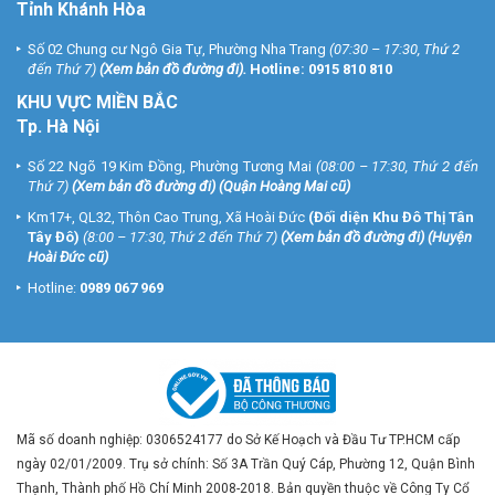
Tỉnh Khánh Hòa
Số 02 Chung cư Ngô Gia Tự, Phường Nha Trang
(07:30 – 17:30, Thứ 2
đến Thứ 7)
(
Xem bản đồ đường đi
).
Hotline:
0915 810 810
KHU VỰC MIỀN BẮC
Tp. Hà Nội
Số 22 Ngõ 19 Kim Đồng, Phường Tương Mai
(08:00 – 17:30, Thứ 2 đến
Thứ 7)
(
Xem bản đồ đường đi
) (Quận Hoàng Mai cũ)
Km17+, QL32, Thôn Cao Trung, Xã Hoài Đức
(Đối diện Khu Đô Thị Tân
Tây Đô)
(8:00 – 17:30, Thứ 2 đến Thứ 7)
(
Xem bản đồ đường đi
) (Huyện
Hoài Đức cũ)
Hotline:
0989 067 969
Mã số doanh nghiệp: 0306524177 do Sở Kế Hoạch và Đầu Tư TP.HCM cấp
ngày 02/01/2009. Trụ sở chính: Số 3A Trần Quý Cáp, Phường 12, Quận Bình
Thạnh, Thành phố Hồ Chí Minh 2008-2018. Bản quyền thuộc về Công Ty Cổ