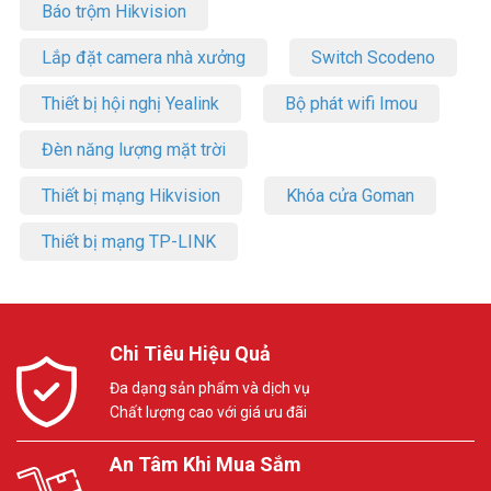
Báo trộm Hikvision
Lắp đặt camera nhà xưởng
Switch Scodeno
Thiết bị hội nghị Yealink
Bộ phát wifi Imou
Đèn năng lượng mặt trời
Thiết bị mạng Hikvision
Khóa cửa Goman
Thiết bị mạng TP-LINK
Chi Tiêu Hiệu Quả
Đa dạng sản phẩm và dịch vụ
Chất lượng cao với giá ưu đãi
An Tâm Khi Mua Sắm