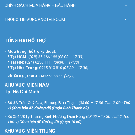
CHÍNH SÁCH MUA HÀNG – BẢO HÀNH
THÔNG TIN VUHOANGTELECOM
TỔNG ĐÀI HỖ TRỢ
Mua hàng, hỗ trợ kỹ thuật:
*
Tại HCM:
(028) 35 166 166
(08:00 – 17:30)
*
Tại HN:
(024) 6256 1111
(08:00 – 17:30)
*
Tại Nha Trang:
0915 810 810
(07:30 – 17:30)
Khiếu nại, CSKH:
0902 51 53 55
(24/7)
KHU
VỰC MIỀN NAM
Tp. Hồ Chí Minh
Số 3A Trần Quý Cáp, Phường Bình Thạnh
(08:00 – 17:30, Thứ 2 đến Thứ
7)
(
Xem bản đồ đường đi
) (Quận Bình Thạnh cũ)
Số 354/70 Lý Thường Kiệt, Phường Diên Hồng
(08:00 – 17:30, Thứ 2 đến
Thứ 7)
(
Xem bản đồ đường đi
) (Quận 10 cũ)
KHU VỰC MIỀN TRUNG