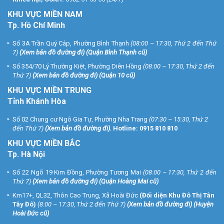
KHU
VỰC MIỀN NAM
Tp. Hồ Chí Minh
Số 3A Trần Quý Cáp, Phường Bình Thạnh
(08:00 – 17:30, Thứ 2 đến Thứ
7)
(
Xem bản đồ đường đi
) (Quận Bình Thạnh cũ)
Số 354/70 Lý Thường Kiệt, Phường Diên Hồng
(08:00 – 17:30, Thứ 2 đến
Thứ 7)
(
Xem bản đồ đường đi
) (Quận 10 cũ)
KHU VỰC MIỀN TRUNG
Tỉnh Khánh Hòa
Số 02 Chung cư Ngô Gia Tự, Phường Nha Trang
(07:30 – 15:30, Thứ 2
đến Thứ 7)
(
Xem bản đồ đường đi
).
Hotline:
0915 810 810
KHU VỰC MIỀN BẮC
Tp. Hà Nội
Số 22 Ngõ 19 Kim Đồng, Phường Tương Mai
(08:00 – 17:30, Thứ 2 đến
Thứ 7)
(
Xem bản đồ đường đi
) (Quận Hoàng Mai cũ)
Km17+, QL32, Thôn Cao Trung, Xã Hoài Đức
(Đối diện Khu Đô Thị Tân
Tây Đô)
(8:00 – 17:30, Thứ 2 đến Thứ 7)
(
Xem bản đồ đường đi
) (Huyện
Hoài Đức cũ)