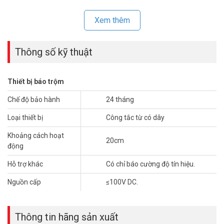
+ 63.5mm x 12.5mm x 12.5mm (Phụ)
– Xuất xứ: Trung Quốc.
Xem thêm
– Bảo hành: 24 tháng.
Đặt mua hàng Online ngay HIKVISION DS-PD1-MC-WS mới nhất,
Thông số kỹ thuật
xin vui lòng liên hệ HOTLINE
1900.9259
để được hỗ trợ tốt nhất.
Tham khảo thêm hình ảnh tại
Facebook Vuhoangtelecom
nhé.
Thiết bị báo trộm
Chế độ bảo hành
24 tháng
Loại thiết bị
Công tắc từ có dây
Khoảng cách hoạt
20cm
động
Hỗ trợ khác
Có chỉ báo cường độ tín hiệu.
Nguồn cấp
≤100V DC.
Thông tin hãng sản xuất