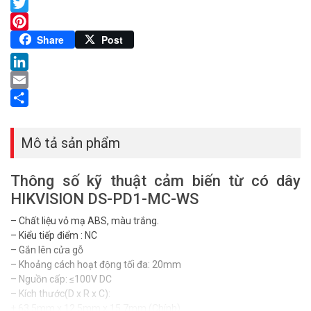
Facebook
Twitter
Pinterest
Share
Post
LinkedIn
Email
Share
Mô tả sản phẩm
Thông số kỹ thuật cảm biến từ có dây
HIKVISION DS-PD1-MC-WS
– Chất liệu vỏ mạ ABS, màu trắng.
– Kiểu tiếp điểm : NC
– Gắn lên cửa gỗ
– Khoảng cách hoạt động tối đa: 20mm
– Nguồn cấp: ≤100V DC
– Kích thước(D x R x C):
+ 63.5mm x 12.5mm x 15.7mm (Chính)