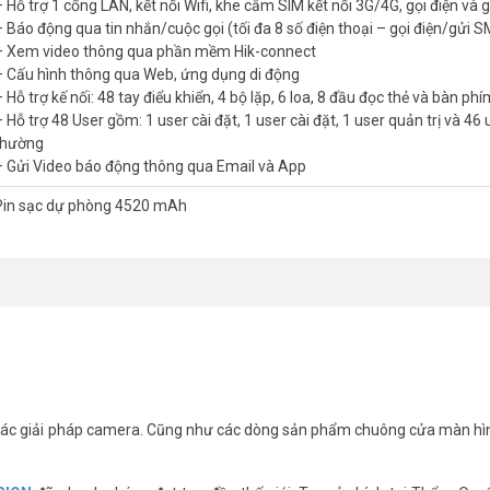
– Hỗ trợ 1 cổng LAN, kết nối Wifi, khe cắm SIM kết nối 3G/4G, gọi điện và
– Báo động qua tin nhắn/cuộc gọi (tối đa 8 số điện thoại – gọi điện/gửi 
– Xem video thông qua phần mềm Hik-connect
– Cấu hình thông qua Web, ứng dụng di động
 Hỗ trợ kế nối: 48 tay điểu khiển, 4 bộ lặp, 6 loa, 8 đầu đọc thẻ và bàn phí
 Hỗ trợ 48 User gồm: 1 user cài đặt, 1 user cài đặt, 1 user quản trị và 46 
thường
– Gửi Video báo động thông qua Email và App
Pin sạc dự phòng 4520 mAh
ác giải pháp camera. Cũng như các dòng sản phẩm chuông cửa màn hì