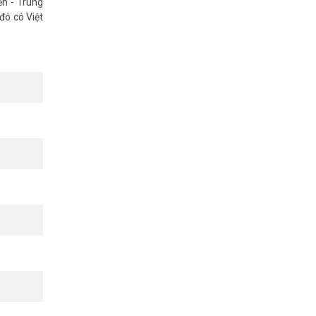
ến - Trung
đó có Việt