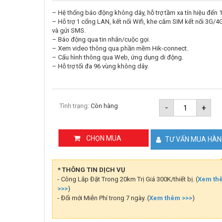
– Hệ thống báo động không dây, hỗ trợ tầm xa tín hiệu đến 
– Hỗ trợ 1 cổng LAN, kết nối Wifi, khe cắm SIM kết nối 3G/4G
và gửi SMS.
– Báo động qua tin nhắn/cuộc gọi.
– Xem video thông qua phần mềm Hik-connect.
– Cấu hình thông qua Web, ứng dụng di động.
– Hỗ trợ tối đa 96 vùng không dây.
Trung
Tình trạng:
Còn hàng
-
+
tâm
báo
động
không
CHỌN MUA
TƯ VẤN MUA HÀ
dây
HIKVISIO
DS-
PWA96-
* THÔNG TIN DỊCH VỤ
M-
- Công Lắp Đặt Trong 20km Trị Giá 300K/thiết bị. (
Xem th
WB
>>>
)
số
lượng
- Đổi mới Miễn Phí trong 7 ngày. (
Xem thêm >>>
)