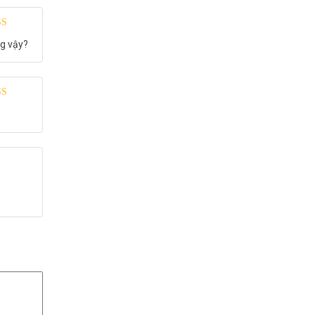
 xếp
ng vậy?
g
5
5 sao
 xếp
g
5
5 sao