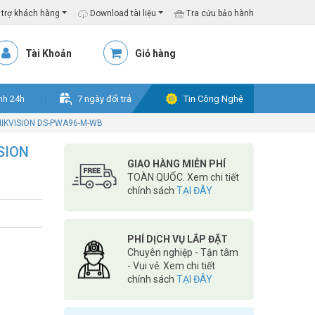
trợ khách hàng
Download tài liệu
Tra cứu bảo hành
Tài Khoản
Giỏ hàng
nh 24h
7 ngày đổi trả
Tin Công Nghệ
 HIKVISION DS-PWA96-M-WB
ISION
GIAO HÀNG MIỄN PHÍ
TOÀN QUỐC. Xem chi tiết
chính sách
TẠI ĐÂY
PHÍ DỊCH VỤ LẮP ĐẶT
Chuyên nghiệp - Tận tâm
- Vui vẻ. Xem chi tiết
chính sách
TẠI ĐÂY