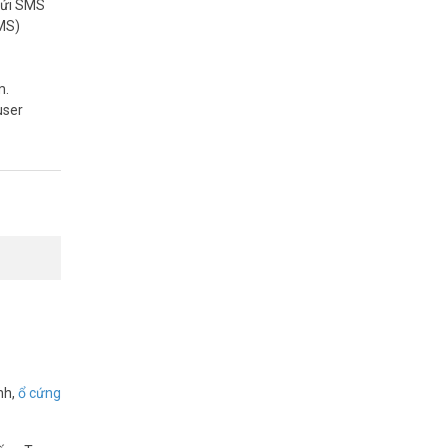
 gửi SMS
SMS)
m.
user
nh,
ổ cứng