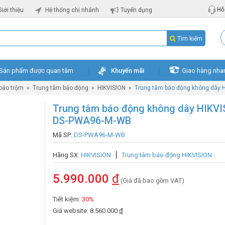
Hỗ 
Giới thiệu
Hệ thống chi nhánh
Tuyển dụng
Tìm kiếm
Sản phẩm được quan tâm
Khuyến mãi
Giao hàng nha
 báo trộm
»
Trung tâm báo động
»
HIKVISION
»
Trung tâm báo động không dây
Trung tâm báo động không dây HIKV
DS-PWA96-M-WB
Mã SP:
DS-PWA96-M-WB
Hãng SX:
HIKVISION
Trung tâm báo động HIKVISION
5.990.000
đ
(Giá đã bao gồm VAT)
Tiết kiệm:
30%
Giá website: 8.560.000
đ