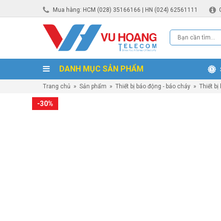
Mua hàng: HCM (028) 35166166 | HN (024) 62561111
DANH MỤC SẢN PHẨM
Trang chủ
»
Sản phẩm
»
Thiết bị báo động - báo cháy
»
Thiết bị
-30%