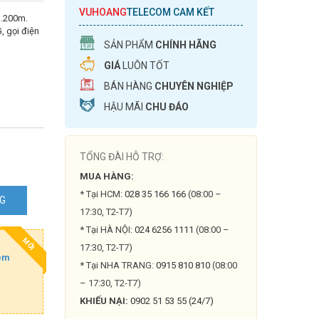
VUHOANG
TELECOM CAM KẾT
1.200m.
, gọi điện
SẢN PHẨM
CHÍNH HÃNG
GIÁ
LUÔN TỐT
BÁN HÀNG
CHUYÊN NGHIỆP
HẬU MÃI
CHU ĐÁO
TỔNG ĐÀI HỖ TRỢ:
MUA HÀNG:
* Tại HCM:
028 35 166 166
(08:00 –
NG
17:30, T2-T7)
N
* Tại HÀ NỘI:
024 6256 1111
(08:00 –
MỚI
17:30, T2-T7)
êm
* Tại NHA TRANG:
0915 810 810
(08:00
– 17:30, T2-T7)
KHIẾU NẠI:
0902 51 53 55 (24/7)