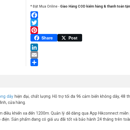
* Đặt Mua Online -
Giao Hàng COD kiểm hàng & thanh toán tận
Facebook
Twitter
Pinterest
Share
Post
LinkedIn
Email
Share
ông dây
hiện đại, chất lượng. Hỗ trợ tối đa 96 cảm biến không dây, 48 th
đình, cửa hàng.
iều khiển xa đến 1200m. Quản lý dễ dàng qua App Hikconnect miễn p
p điện. Sản phẩm đang có giá ưu đãi tốt và bảo hành 24 tháng trên toà