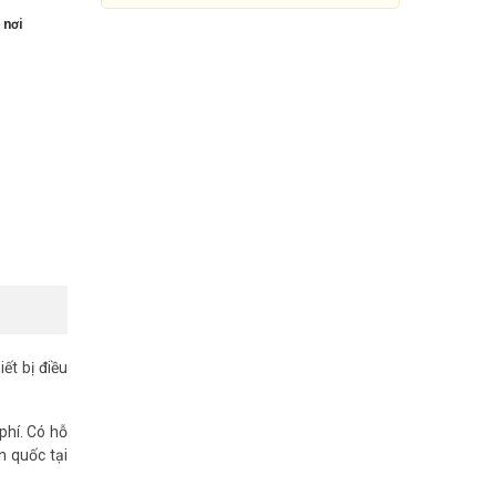
 nơi
Trung tâm báo động không
iết bị điều
dây HIKVISION DS-PWA96-M-
WB
hí. Có hỗ
5.990.000đ
8.560.000đ
n quốc tại
Mua Ngay