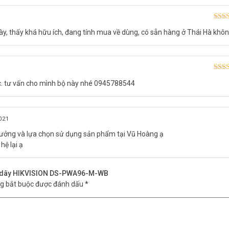
Được
y, thấy khá hữu ích, đang tính mua về dùng, có sẵn hàng ở Thái Hà khô
hạn
Được
c. tư vấn cho mình bộ này nhé 0945788544
hạn
021
tưởng và lựa chọn sử dụng sản phẩm tại Vũ Hoàng ạ
hệ lại ạ
ng dây HIKVISION DS-PWA96-M-WB
ng bắt buộc được đánh dấu
*