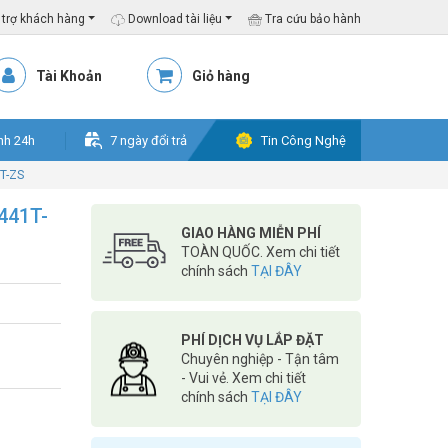
trợ khách hàng
Download tài liệu
Tra cứu bảo hành
Tài Khoản
Giỏ hàng
nh 24h
7 ngày đổi trả
Tin Công Nghệ
T-ZS
441T-
GIAO HÀNG MIỄN PHÍ
TOÀN QUỐC. Xem chi tiết
chính sách
TẠI ĐÂY
PHÍ DỊCH VỤ LẮP ĐẶT
Chuyên nghiệp - Tận tâm
- Vui vẻ. Xem chi tiết
chính sách
TẠI ĐÂY