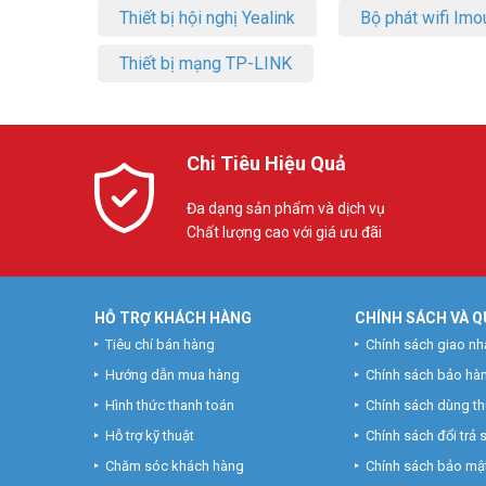
Thiết bị hội nghị Yealink
Bộ phát wifi Imo
Thiết bị mạng TP-LINK
Chi Tiêu Hiệu Quả
Đa dạng sản phẩm và dịch vụ
Chất lượng cao với giá ưu đãi
HỖ TRỢ KHÁCH HÀNG
CHÍNH SÁCH VÀ Q
Tiêu chí bán hàng
Chính sách giao nh
Hướng dẫn mua hàng
Chính sách bảo hà
Hình thức thanh toán
Chính sách dùng t
Hỗ trợ kỹ thuật
Chính sách đổi trả
Chăm sóc khách hàng
Chính sách bảo mật