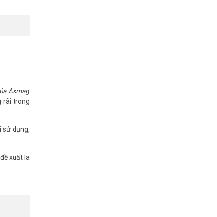
 của Asmag
 rãi trong
i sử dụng,
đề xuất là