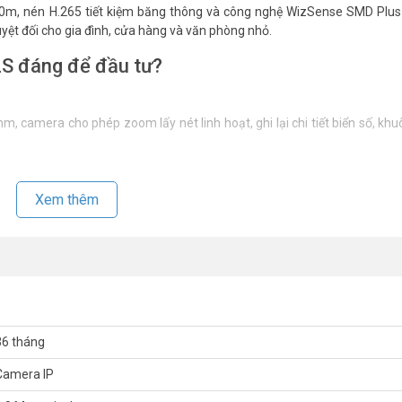
0m, nén H.265 tiết kiệm băng thông và công nghệ WizSense SMD Plus 
ệt đối cho gia đình, cửa hàng và văn phòng nhỏ.
 đáng để đầu tư?
 camera cho phép zoom lấy nét linh hoạt, ghi lại chi tiết biển số, kh
Xem thêm
tection giúp nhận diện chính xác người hoặc phương tiện, bỏ qua các 
g video.
Camera IP DAHUA
DH-IPC-HDW2441T-ZS phù hợp cho hệ thống
36 tháng
uồn điện qua một sợi cáp mạng, giảm thời gian triển khai và hạn chế rối 
Camera IP