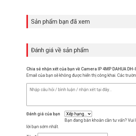
Có. Hỗ trợ khe cắm thẻ nhớ MicroSD (tùy model), ngoài ra 
Với sự kết hợp giữa hình ảnh sắc nét, công nghệ AI th
Sản phẩm bạn đã xem
an ninh đáng giá cho gia đình và doanh nghiệp nhỏ. Liê
thêm thông tin tại
Facebook Vuhoangtelecom
nhé.
Đánh giá về sản phẩm
Chia sẻ nhận xét của bạn về Camera IP 4MP DAHUA D
Email của bạn sẽ không được hiển thị công khai.
Các trườ
Đánh giá của bạn
Bạn đang băn khoăn cần tư vấn? Vui lò
lời bạn sớm nhất.