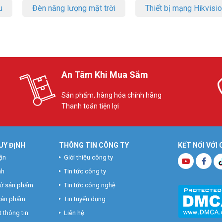
u
Đèn năng lượng mặt trời
Thiết bị mạng Hikvisi
An Tâm Khi Mua Sắm
Sản phẩm, hàng hóa chính hãng
Thanh toán tiện lợi
UY ĐỊNH
THÔNG TIN CÔNG TY
KẾT NỐI VỚI
ận
Giới thiệu công ty
nh
Tin tức công ty
hử sản phẩm
Tin tức công nghệ
 sản phẩm
Tin tuyển dụng
 thông tin
Liên hệ