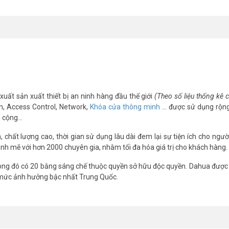
-IPC-HDW2441T-ZS(FAQ)
xuất sản xuất thiết bị an ninh hàng đầu thế giới
(Theo số liệu thống kê
m, Access Control, Network,
Khóa cửa thông minh
… được sử dụng rộng
ớc không?
g cộng…
 phù hợp lắp ngoài trời.
chất lượng cao, thời gian sử dụng lâu dài đem lại sự tiện ích cho ngườ
nh mẽ với hơn 2000 chuyên gia, nhằm tối đa hóa giá trị cho khách hàng.
g bóng tối hoàn toàn.
ng đó có 20 bằng sáng chế thuộc quyền sở hữu độc quyền. Dahua được 
 mức ảnh hưởng bậc nhất Trung Quốc.
ơng tiện, giảm báo động giả từ vật thể khác.
g?
ền cả dữ liệu và điện.