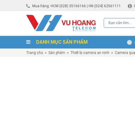
Mua hàng: HCM (028) 35166166 | HN (024) 62561111
DANH MỤC SẢN PHẨM
Trang chủ
»
Sản phẩm
»
Thiết bị camera an ninh
»
Camera qua