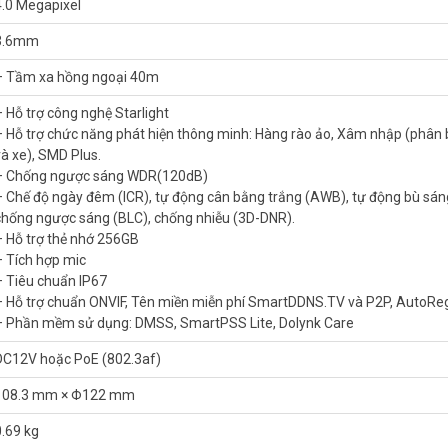
4.0 Megapixel
i lạ hoặc biển số xe từ xa.
3.6mm
 ra vào, giảm cảnh báo giả vào ban đêm.
qua ứng dụng, tiết kiệm dung lượng lưu trữ.
– Tầm xa hồng ngoại 40m
 hồng ngoại 4.0MP dòng WizSense 2 DAHUA D
– Hỗ trợ công nghệ Starlight
– Hỗ trợ chức năng phát hiện thông minh: Hàng rào ảo, Xâm nhập (phân 
và xe), SMD Plus.
.9”
– Chống ngược sáng WDR(120dB)
– Chế độ ngày đêm (ICR), tự động cân bằng trắng (AWB), tự động bù sán
chống ngược sáng (BLC), chống nhiễu (3D-DNR).
°)
– Hỗ trợ thẻ nhớ 256GB
ng minh
– Tích hợp mic
– Tiêu chuẩn IP67
m nhập (phân biệt người và xe), SMD Plus.
– Hỗ trợ chuẩn ONVIF, Tên miền miễn phí SmartDDNS.TV và P2P, AutoReg
– Phần mềm sử dụng: DMSS, SmartPSS Lite, Dolynk Care
 tự động bù sáng (AGC), chống ngược sáng (BLC), chống nhiễu (3D-DNR).
DC12V hoặc PoE (802.3af)
108.3 mm × Φ122 mm
à P2P, AutoRegister 2.0
0.69 kg