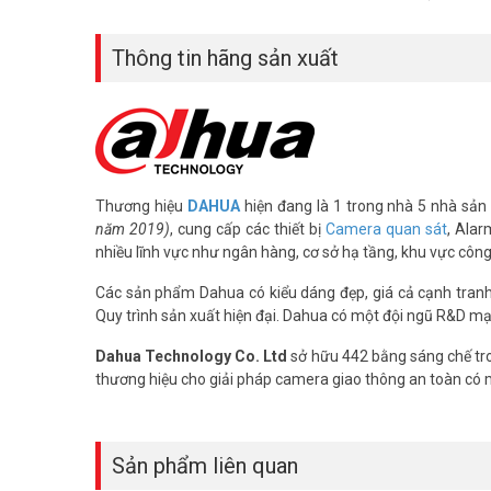
– Điện áp DC12V hoặc PoE (802.3af)
– Nhiệt độ hoạt động: -30° C ~ +60° C.
Thông tin hãng sản xuất
– Chất liệu kim loại
– Kích thước: 108.3 mm × Φ122 mm
– Trọng lượng: 0.69kg
– Xuất xứ: Trung Quốc.
– Bảo hành: 36 tháng.
Câu hỏi thường gặp về camera DH
Thương hiệu
DAHUA
hiện đang là 1 trong nhà 5 nhà sản 
năm 2019)
, cung cấp các thiết bị
Camera quan sát
, Alar
1. Camera DAHUA DH-IPC-HDW2441T-ZS có chống nư
nhiều lĩnh vực như ngân hàng, cơ sở hạ tầng, khu vực côn
Có. Sản phẩm đạt chuẩn IP67, chống bụi và chịu được mưa,
Các sản phẩm Dahua có kiểu dáng đẹp, giá cả cạnh tranh, 
2. Camera này có thể ghi hình vào ban đêm không?
Quy trình sản xuất hiện đại. Dahua có một đội ngũ R&D mạ
Có. Hồng ngoại tầm xa 40m giúp quan sát rõ ngay cả tron
Dahua Technology Co. Ltd
sở hữu 442 bằng sáng chế tro
3. WizSense SMD Plus có tác dụng gì?
thương hiệu cho giải pháp camera giao thông an toàn có
WizSense SMD Plus giúp nhận dạng chính xác người và phư
4. Lắp đặt DAHUA DH-IPC-HDW2441T-ZS có khó khôn
Rất đơn giản nhờ hỗ trợ PoE, chỉ cần một cáp mạng để truy
Sản phẩm liên quan
5. Camera này có lưu trữ trên thẻ nhớ không?