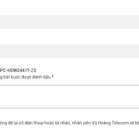
có thể lưu vào đầu ghi NVR.
ông minh và khả năng hoạt động ổn định, DAHUA DH-IPC-HDW2441T-ZS là
n hệ ngay Vũ Hoàng Telecom để nhận tư vấn và báo giá ưu đãi hôm nay.
H-IPC-HDW2441T-ZS
ng bắt buộc được đánh dấu
*
ng để lại số điện thoại hoặc lời nhắn, nhân viên Vũ Hoàng Telecom sẽ liê