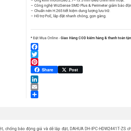
– Ống kính motorized 2.7–13.5 mm điều chỉnh linh hoạt.
– Công nghệ WizSense SMD Plus & Perimeter giảm báo độn
– Chuẩn nén H.265 tiết kiệm dung lượng lưu trữ.
– Hỗ trợ PoE, lắp đặt nhanh chóng, gọn gàng.
* Đặt Mua Online -
Giao Hàng COD kiểm hàng & thanh toán tận
Facebook
Twitter
Pinterest
Share
Post
LinkedIn
Email
Share
ét, chống báo động giả và dễ lắp đặt, DAHUA DH-IPC-HDW2441T-ZS chí