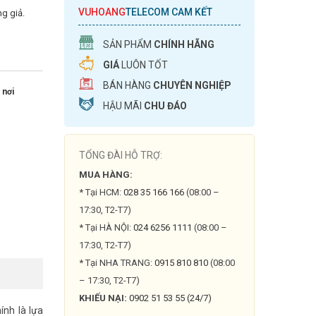
VUHOANG
TELECOM CAM KẾT
g giả.
SẢN PHẨM
CHÍNH HÃNG
GIÁ
LUÔN TỐT
BÁN HÀNG
CHUYÊN NGHIỆP
 nơi
HẬU MÃI
CHU ĐÁO
TỔNG ĐÀI HỖ TRỢ:
MUA HÀNG:
* Tại HCM:
028 35 166 166
(08:00 –
17:30, T2-T7)
* Tại HÀ NỘI:
024 6256 1111
(08:00 –
17:30, T2-T7)
* Tại NHA TRANG:
0915 810 810
(08:00
– 17:30, T2-T7)
KHIẾU NẠI:
0902 51 53 55 (24/7)
nh là lựa