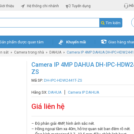
Hỗ 
Giới thiệu
Hệ thống chi nhánh
Tuyển dụng
Tìm kiếm
Sản phẩm được quan tâm
Khuyến mãi
Giao hàng nha
n sát
»
Camera trong nhà
»
DAHUA
»
Camera IP 4MP DAHUA DH-IPC-HDW2441
Camera IP 4MP DAHUA DH-IPC-HDW2
ZS
Mã SP:
DH-IPC-HDW2441T-ZS
Hãng SX:
DAHUA
Camera IP DAHUA
Giá liên hệ
– Độ phân giải 4MP, hình ảnh sắc nét.
– Hồng ngoại tầm xa 40m, hỗ trợ quan sát ban đêm rõ nét.