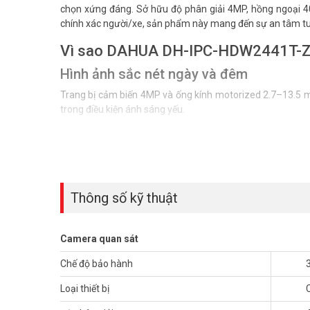
chọn xứng đáng. Sở hữu độ phân giải 4MP, hồng ngoại 4
chính xác người/xe, sản phẩm này mang đến sự an tâm tuy
Vì sao DAHUA DH-IPC-HDW2441T-ZS
Hình ảnh sắc nét ngày và đêm
Trang bị cảm biến 4MP và ống kính motorized 2.7–13.5 mm,
trong điều kiện ánh sáng yếu.
Giảm báo động giả tới 90%
Công nghệ WizSense SMD Plus và tính năng Perimeter Pro
nghĩa như động vật, lá cây, bóng đổ.
Thông số kỹ thuật
Tiết kiệm băng thông & lưu trữ
Chuẩn nén H.265 tối ưu dung lượng mà vẫn giữ chất lượn
nhiều kênh ở văn phòng hoặc cửa hàng nhỏ.
Camera quan sát
Lắp đặt nhanh, quản lý dễ
Chế độ bảo hành
Hỗ trợ PoE (Power over Ethernet) giúp truyền dữ liệu và ng
Loại thiết bị
Ứng dụng thực tế