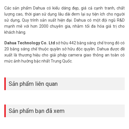
– Hỗ trợ thẻ Micro SD tối đa 256 GB; Mic tích hợp.
Các sản phẩm Dahua có kiểu dáng đẹp, giá cả cạnh tranh, chất
– Nguồn điện: 12 VDC/PoE. Công suất tối đa 7.1W.
lượng cao, thời gian sử dụng lâu dài đem lại sự tiện ích cho người
– Audio In/out line: 1/1 (cổng RCA). Alarm In/out line: 1/1
sử dụng, Quy trình sản xuất hiện đại. Dahua có một đội ngũ R&D
– Chuẩn bảo vệ IP67 và IK10.
mạnh mẽ với hơn 2000 chuyên gia, nhằm tối đa hóa giá trị cho
– Chất liệu: kim loại
khách hàng.
– Kích thước: 55.0 mm × Φ108.9 mm
– Trọng lượng: 0.41 kg
Dahua Technology Co. Ltd
sở hữu 442 bằng sáng chế trong đó có
– Xuất xứ: Trung Quốc.
20 bằng sáng chế thuộc quyền sở hữu độc quyền. Dahua được đề
– Bảo hành: 36 tháng.
xuất là thương hiệu cho giải pháp camera giao thông an toàn có
mức ảnh hưởng bậc nhất Trung Quốc.
Câu hỏi thường gặp về camera IP DH-IPC-
HDBW2449F-AS-IL – (FAQ)
Camera DH-IPC-HDBW2449F-AS-IL có tự
Sản phẩm liên quan
động bật đèn khi phát hiện người ban đêm
không?
Có. Bạn có thể cài đặt để đèn warm light tự động bật khi phát hiện
Sản phẩm bạn đã xem
chuyển động. Điều này giúp xua đuổi kẻ lạ và ghi hình màu sắc rõ
nét.
Tôi có thể chỉ nhận cảnh báo khi có người