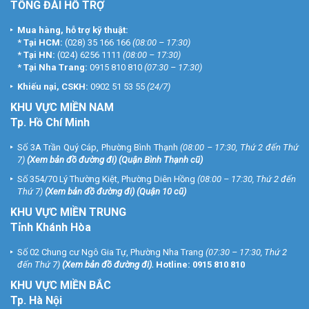
TỔNG ĐÀI HỖ TRỢ
Mua hàng, hỗ trợ kỹ thuật:
*
Tại HCM:
(028) 35 166 166
(08:00 – 17:30)
*
Tại HN:
(024) 6256 1111
(08:00 – 17:30)
*
Tại Nha Trang:
0915 810 810
(07:30 – 17:30)
Khiếu nại, CSKH:
0902 51 53 55
(24/7)
KHU
VỰC MIỀN NAM
Tp. Hồ Chí Minh
Số 3A Trần Quý Cáp, Phường Bình Thạnh
(08:00 – 17:30, Thứ 2 đến Thứ
7)
(
Xem bản đồ đường đi
) (Quận Bình Thạnh cũ)
Số 354/70 Lý Thường Kiệt, Phường Diên Hồng
(08:00 – 17:30, Thứ 2 đến
Thứ 7)
(
Xem bản đồ đường đi
) (Quận 10 cũ)
KHU VỰC MIỀN TRUNG
Tỉnh Khánh Hòa
Số 02 Chung cư Ngô Gia Tự, Phường Nha Trang
(07:30 – 17:30, Thứ 2
đến Thứ 7)
(
Xem bản đồ đường đi
).
Hotline:
0915 810 810
KHU VỰC MIỀN BẮC
Tp. Hà Nội