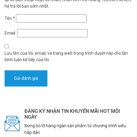
Ethernet). Bạn chỉ cần kết nối một dây mạng duy nhất vừa để
hệ trả lời bạn sớm nhất.
truyền dữ liệu, vừa cấp nguồn cho camera.
Tên
*
Camera IP 4MP DAHUA DH-IPC-HDBW2449F-AS-IL là sự kết hợp
hoàn hảo giữa chất lượng hình ảnh cao, trí tuệ nhân tạo và độ bền
vượt trội. Nó xứng đáng là lựa chọn hàng đầu cho nhu cầu an ninh
Email
gia đình và văn phòng. Liên hệ ngay để nhận tư vấn và báo giá
chính xác nhất! Tham khảo thêm thông tin tại
Facebook
Vuhoangtelecom
nhé.
Lưu tên của tôi, email, và trang web trong trình duyệt này cho lần
bình luận kế tiếp của tôi.
ĐĂNG KÝ NHẬN TIN KHUYẾN MÃI HOT MỖI
NGÀY
Đừng bỏ lỡ hàng ngàn sản phẩm từ chương trình siêu
hấp dẫn