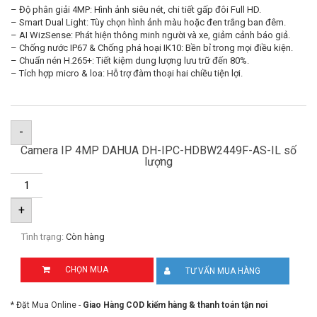
– Độ phân giải 4MP: Hình ảnh siêu nét, chi tiết gấp đôi Full HD.
– Smart Dual Light: Tùy chọn hình ảnh màu hoặc đen trắng ban đêm.
– AI WizSense: Phát hiện thông minh người và xe, giảm cảnh báo giả.
– Chống nước IP67 & Chống phá hoại IK10: Bền bỉ trong mọi điều kiện.
– Chuẩn nén H.265+: Tiết kiệm dung lượng lưu trữ đến 80%.
– Tích hợp micro & loa: Hỗ trợ đàm thoại hai chiều tiện lợi.
-
Camera IP 4MP DAHUA DH-IPC-HDBW2449F-AS-IL số
lượng
+
Tình trạng:
Còn hàng
CHỌN MUA
TƯ VẤN MUA HÀNG
* Đặt Mua Online -
Giao Hàng COD kiểm hàng & thanh toán tận nơi