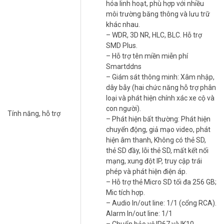
Camera Dahua
được tích hợp chip AI mạnh mẽ. Công nghệ SMD
hóa linh hoạt, phù hợp với nhiều
Plus (Smart Motion Detection) giúp phân tích và phân loại chính
môi trường băng thông và lưu trữ
xác đối tượng. Nó chỉ gửi cảnh báo khi phát hiện người hoặc xe.
khác nhau.
Điều này loại bỏ phiền nhiễu từ cảnh báo giả do côn trùng hay lá
– WDR, 3D NR, HLC, BLC. Hỗ trợ
cây.
SMD Plus.
– Hỗ trợ tên miền miễn phí
Chất lượng hình ảnh 4MP sắc nét và ổn định
Smartddns
– Giám sát thông minh: Xâm nhập,
Với cảm biến 4MP và chuẩn nén H.265+, camera cho hình ảnh rõ
dây bẫy (hai chức năng hỗ trợ phân
ràng. Đồng thời, nó tiết kiệm đáng kể băng thông và dung lượng lưu
loại và phát hiện chính xác xe cộ và
trữ. Các công nghệ WDR (120dB) và 3D-DNR đảm bảo hình ảnh cân
con người).
bằng sáng và hạn chế nhiễu hạt.
Tính năng, hỗ trợ
– Phát hiện bất thường: Phát hiện
Thiết kế chống phá hoại và chịu thời tiết cực
chuyển động, giả mạo video, phát
tốt
hiện âm thanh, Không có thẻ SD,
thẻ SD đầy, lỗi thẻ SD, mất kết nối
Vỏ kim loại chắc chắn cùng chuẩn IP67 và IK10 biến camera thành
mạng, xung đột IP, truy cập trái
một “trạm gác” kiên cố. Nó hoàn toàn chống nước, bụi và thậm chí
phép và phát hiện điện áp.
là các tác động vật lý. Bạn có thể yên tâm lắp đặt ngoài trời.
– Hỗ trợ thẻ Micro SD tối đa 256 GB;
Mic tích hợp.
Để lựa chọn được camera DAHUA phù hợp với nhu cầu, bạn có thể
– Audio In/out line: 1/1 (cổng RCA).
liên hệ
Vũ Hoàng Telecom
để được hỗ trợ, tư vấn miễn phí giải
Alarm In/out line: 1/1
pháp!