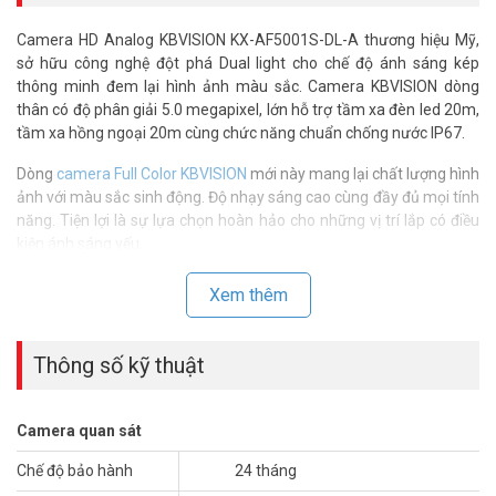
Camera HD Analog KBVISION KX-AF5001S-DL-A thương hiệu Mỹ,
sở hữu công nghệ đột phá Dual light cho chế độ ánh sáng kép
thông minh đem lại hình ảnh màu sắc. Camera KBVISION dòng
thân có độ phân giải 5.0 megapixel, lớn hỗ trợ tầm xa đèn led 20m,
tầm xa hồng ngoại 20m cùng chức năng chuẩn chống nước IP67.
Dòng
camera Full Color KBVISION
mới này mang lại chất lượng hình
ảnh với màu sắc sinh động. Độ nhạy sáng cao cùng đầy đủ mọi tính
năng. Tiện lợi là sự lựa chọn hoàn hảo cho những vị trí lắp có điều
kiện ánh sáng yếu.
Thông số kỹ thuật camera HD Analog Full
Xem thêm
Color 5MP KBVISION KX-AF5001S-DL-A
– Camera Thân lớn HD Analog ánh sáng kép thông minh 5.0MP
Thông số kỹ thuật
– Hỗ trợ 4 chế độ: CVI/TVI/AHD/Analog
– Độ phân giải 5.0MP CMOS 25fps@(2880 × 1620) tỉ lệ 16:9
– Ống kính cố định 3.6mm (góc nhìn 92°)
Camera quan sát
– Tầm xa đèn led: 20m, tầm xa hồng ngoại 20m, ánh sáng kép
thông minh
Chế độ bảo hành
24 tháng
– Chống ngược sáng DWDR, chống nhiễu 3DNR, AGC, AWB…