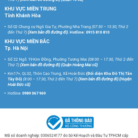
KHU VỰC MIỀN TRUNG
Tỉnh Khánh Hòa
Số 02 Chung cư Ngô Gia Tự, Phường Nha Trang
(07:30 – 15:30, Thứ 2
đến Thứ 7)
(
Xem bản đồ đường đi
).
Hotline:
0915 810 810
KHU VỰC MIỀN BẮC
Tp. Hà Nội
Số 22 Ngõ 19 Kim Đồng, Phường Tương Mai
(08:00 – 17:30, Thứ 2 đến
Thứ 7)
(
Xem bản đồ đường đi
) (Quận Hoàng Mai cũ)
Km17+, QL32, Thôn Cao Trung, Xã Hoài Đức
(Đối diện Khu Đô Thị Tân
Tây Đô)
(8:00 – 17:30, Thứ 2 đến Thứ 7)
(
Xem bản đồ đường đi
) (Huyện
Hoài Đức cũ)
Hotline:
0989 067 969
Mã số doanh nghiệp: 0306524177 do Sở Kế Hoạch và Đầu Tư TP.HCM cấp