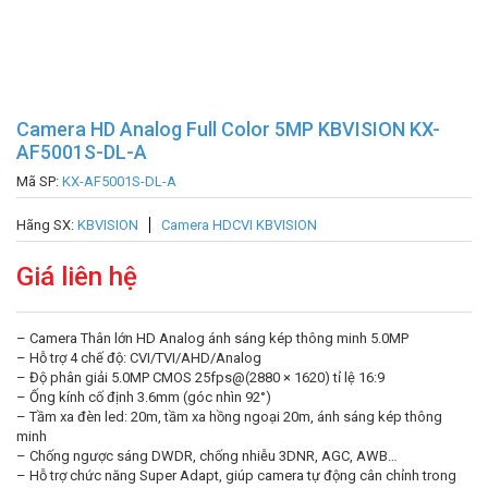
Camera HD Analog Full Color 5MP KBVISION KX-
AF5001S-DL-A
Mã SP:
KX-AF5001S-DL-A
Hãng SX:
KBVISION
Camera HDCVI KBVISION
Giá liên hệ
– Camera Thân lớn HD Analog ánh sáng kép thông minh 5.0MP
– Hỗ trợ 4 chế độ: CVI/TVI/AHD/Analog
– Độ phân giải 5.0MP CMOS 25fps@(2880 × 1620) tỉ lệ 16:9
– Ống kính cố định 3.6mm (góc nhìn 92°)
– Tầm xa đèn led: 20m, tầm xa hồng ngoại 20m, ánh sáng kép thông
minh
– Chống ngược sáng DWDR, chống nhiễu 3DNR, AGC, AWB…
– Hỗ trợ chức năng Super Adapt, giúp camera tự động cân chỉnh trong