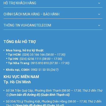
HỖ TRỢ KHÁCH HÀNG
CHÍNH SÁCH MUA HÀNG – BẢO HÀNH
THÔNG TIN VUHOANGTELECOM
TỔNG ĐÀI HỖ TRỢ
Mua hàng, hỗ trợ kỹ thuật:
*
Tại HCM:
(028) 35 166 166
(08:00 – 17:30)
*
Tại HN:
(024) 6256 1111
(08:00 – 17:30)
*
Tại Nha Trang:
0915 810 810
(07:30 – 17:30)
Khiếu nại, CSKH:
0902 51 53 55
(24/7)
KHU
VỰC MIỀN NAM
Tp. Hồ Chí Minh
Số 3A Trần Quý Cáp, Phường Bình Thạnh
(08:00 – 17:30, Thứ 2 đến Thứ
7)
(
Xem bản đồ đường đi
) (Quận Bình Thạnh cũ)
Số 354/70 Lý Thường Kiệt, Phường Diên Hồng
(08:00 – 17:30, Thứ 2 đến
Thứ 7)
(
Xem bản đồ đường đi
) (Quận 10 cũ)