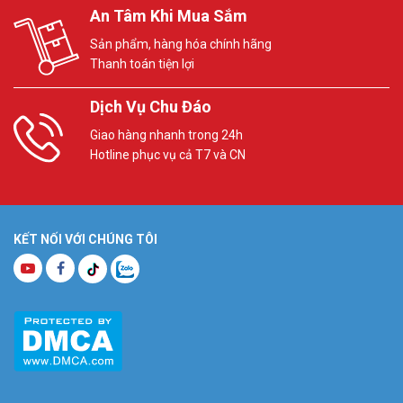
An Tâm Khi Mua Sắm
Sản phẩm, hàng hóa chính hãng
Thanh toán tiện lợi
Dịch Vụ Chu Đáo
Giao hàng nhanh trong 24h
Hotline phục vụ cả T7 và CN
KẾT NỐI VỚI CHÚNG TÔI