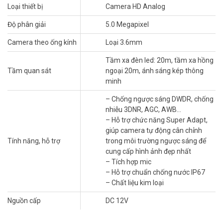
Loại thiết bị
Camera HD Analog
– Hỗ trợ chức năng Super Adapt, giúp camera tự động cân chỉnh
trong môi trường ngược sáng để cung cấp hình ảnh đẹp nhất
Độ phân giải
5.0 Megapixel
– Tích hợp mic
– Hỗ trợ chuẩn chống nước IP67
Camera theo ống kính
Loại 3.6mm
– Chất liệu kim loại
– Nguồn cấp: 12VDC ± 30%
Tầm xa đèn led: 20m, tầm xa hồng
– Xuất xứ: Mỹ.
Tầm quan sát
ngoại 20m, ánh sáng kép thông
– Bảo hành: 24 tháng.
minh
– Chống ngược sáng DWDR, chống
* Sử dụng với các đầu ghi hỗ trợ chức năng SMD để đạt hiệu quả sử
nhiễu 3DNR, AGC, AWB…
dụng ánh sáng kép tối ưu.
– Hỗ trợ chức năng Super Adapt,
Đặt mua hàng Online ngay hôm nay để được hỗ trợ giá tốt nhất.
giúp camera tự động cân chỉnh
Tham khảo thêm thông tin tại
Facebook Vuhoangtelecom
nhé.
Tính năng, hỗ trợ
trong môi trường ngược sáng để
cung cấp hình ảnh đẹp nhất
– Tích hợp mic
– Hỗ trợ chuẩn chống nước IP67
– Chất liệu kim loại
Nguồn cấp
DC 12V