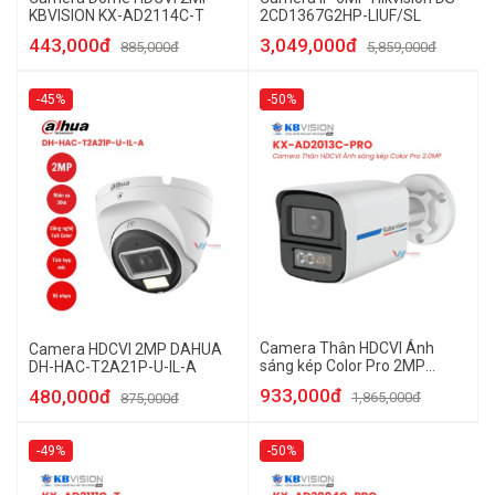
KBVISION KX-AD2114C-T
2CD1367G2HP-LIUF/SL
443,000đ
3,049,000đ
885,000đ
5,859,000đ
-45%
-50%
Camera Thân HDCVI Ánh
Camera HDCVI 2MP DAHUA
sáng kép Color Pro 2MP
DH-HAC-T2A21P-U-IL-A
KBVISION KX-AD2013C-PRO
933,000đ
480,000đ
1,865,000đ
875,000đ
-49%
-50%