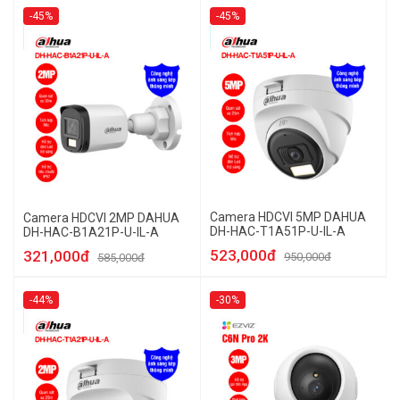
-45%
-45%
Camera HDCVI 5MP DAHUA
Camera HDCVI 2MP DAHUA
DH-HAC-T1A51P-U-IL-A
DH-HAC-B1A21P-U-IL-A
523,000đ
321,000đ
950,000đ
585,000đ
-44%
-30%