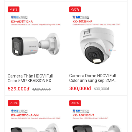
-49%
-50%
Camera Dome HDCVI Full
Camera Thân HDCVI Full
Color ánh sáng kép 2MP
Color 5MP KBVISION KX-
KBVISION KX-2012S4-P
AD5111C-A
300,000đ
529,000đ
600,000đ
1,029,000đ
-50%
-50%