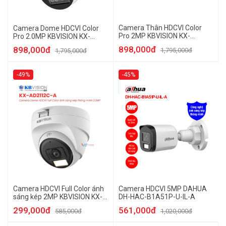
Camera Thân HDCVI Color
Camera Dome HDCVI Color
Pro 2MP KBVISION KX-
Pro 2.0MP KBVISION KX-
A2013C-PRO
A2004C-PRO
898,000đ
898,000đ
1,795,000đ
1,795,000đ
-49%
-45%
Camera HDCVI Full Color ánh
Camera HDCVI 5MP DAHUA
sáng kép 2MP KBVISION KX-
DH-HAC-B1A51P-U-IL-A
AD2112C-A
299,000đ
561,000đ
585,000đ
1,020,000đ