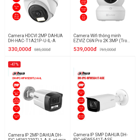
Camera HDCVI 2MP DAHUA
Camera Wifi thông minh
DH-HAC-T1A21P-U-IL-A
EZVIZ C6N Pro 2K 3MP (Trong
nhà)
330,000đ
539,000đ
585,000đ
769,000đ
-47%
Camera IP 5MP DAHUA DH-
Camera IP 2MP DAHUA DH-
IPC-HFW5541T-ASE