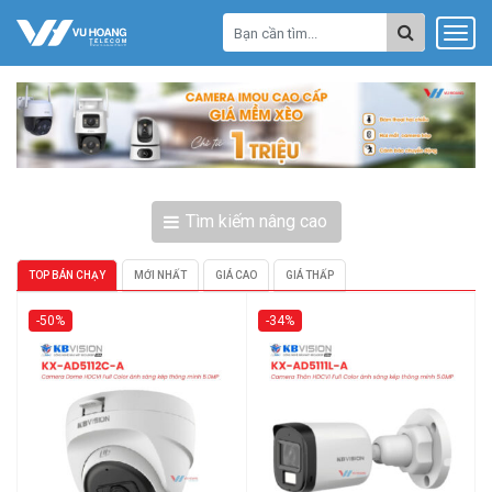
Tìm kiếm nâng cao
TOP BÁN CHẠY
MỚI NHẤT
GIÁ CAO
GIÁ THẤP
-50%
-34%