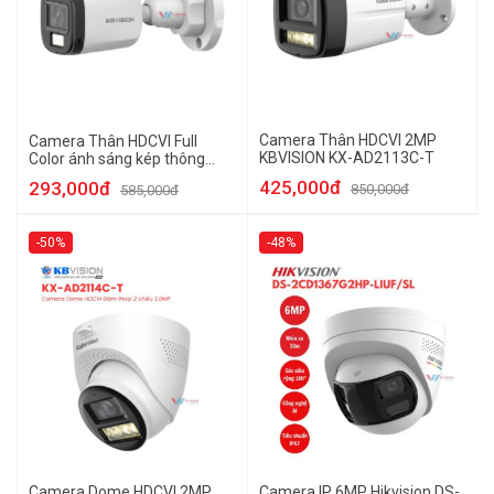
Camera Thân HDCVI 2MP
Camera Thân HDCVI Full
KBVISION KX-AD2113C-T
Color ánh sáng kép thông
minh 2MP KBVISION KX-
425,000đ
293,000đ
850,000đ
585,000đ
AD2111C-A-VN
-50%
-48%
Camera Dome HDCVI 2MP
Camera IP 6MP Hikvision DS-