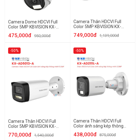
Camera Thân HDCVI Full
Camera Dome HDCVI Full
Color 5MP KBVISION KX-
Color 5MP KBVISION KX-
AD5111L-A
AD5112C-A
749,000đ
475,000đ
1,139,000đ
950,000đ
-50%
-50%
Camera Thân HDCVI Full
Camera Thân HDCVI Full
Color ánh sáng kép thông
Color 5MP KBVISION KX-
minh 2MP KBVISION KX-
AD5013-A
438,000đ
770,000đ
875,000đ
1,540,000đ
AD2111L-A