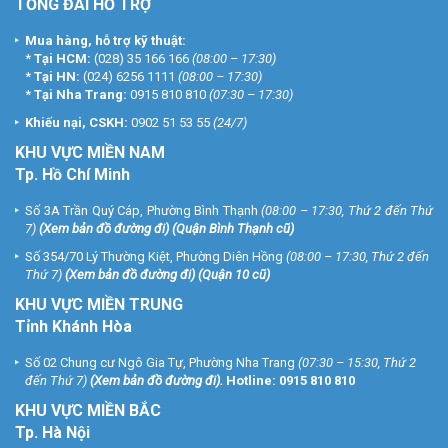
TỔNG ĐÀI HỖ TRỢ
Mua hàng, hỗ trợ kỹ thuật:
*
Tại HCM:
(028) 35 166 166
(08:00 – 17:30)
*
Tại HN:
(024) 6256 1111
(08:00 – 17:30)
*
Tại Nha Trang:
0915 810 810
(07:30 – 17:30)
Khiếu nại, CSKH:
0902 51 53 55
(24/7)
KHU
VỰC MIỀN NAM
Tp. Hồ Chí Minh
Số 3A Trần Quý Cáp, Phường Bình Thạnh
(08:00 – 17:30, Thứ 2 đến Thứ
7)
(
Xem bản đồ đường đi
) (Quận Bình Thạnh cũ)
Số 354/70 Lý Thường Kiệt, Phường Diên Hồng
(08:00 – 17:30, Thứ 2 đến
Thứ 7)
(
Xem bản đồ đường đi
) (Quận 10 cũ)
KHU VỰC MIỀN TRUNG
Tỉnh Khánh Hòa
Số 02 Chung cư Ngô Gia Tự, Phường Nha Trang
(07:30 – 15:30, Thứ 2
đến Thứ 7)
(
Xem bản đồ đường đi
).
Hotline:
0915 810 810
KHU VỰC MIỀN BẮC
Tp. Hà Nội