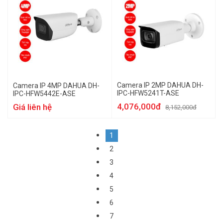
Camera IP 2MP DAHUA DH-
Camera IP 4MP DAHUA DH-
IPC-HFW5241T-ASE
IPC-HFW5442E-ASE
4,076,000đ
Giá liên hệ
8,152,000đ
1
2
3
4
5
6
7