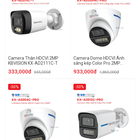
Camera Thân HDCVI 2MP
Camera Dome HDCVI Ánh
KBVISION KX-AD2111C-T
sáng kép Color Pro 2MP
KBVISION KX-AD2004C-PRO
333,000đ
933,000đ
655,000đ
1,865,000đ
-50%
-50%