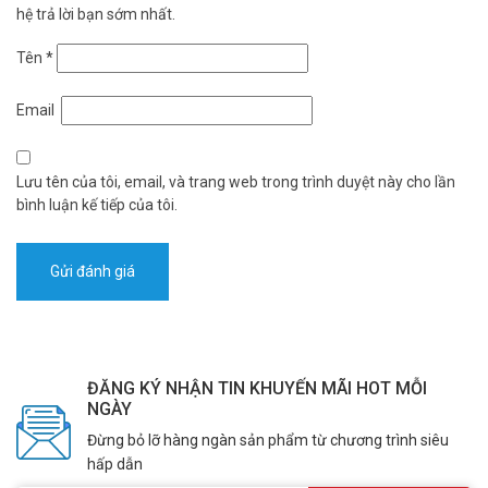
hệ trả lời bạn sớm nhất.
– Xuất xứ: Trung Quốc.
– Bảo hành: 24 tháng.
Tên
*
Camera HDCVI 2MP Smart Dual Light DAHUA DH-HAC-T1A21P-U-
IL-A cung cấp hình ảnh sắc nét và công nghệ giám sát tiên tiến. Đặt
Email
hàng ngay hôm nay. Tham khảo thêm thông tin tại
Facebook
Vuhoangtelecom
nhé.
Lưu tên của tôi, email, và trang web trong trình duyệt này cho lần
bình luận kế tiếp của tôi.
ĐĂNG KÝ NHẬN TIN KHUYẾN MÃI HOT MỖI
NGÀY
Đừng bỏ lỡ hàng ngàn sản phẩm từ chương trình siêu
hấp dẫn