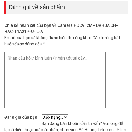
Thông số kỹ thuật camera HDCVI 2MP
Đánh giá về sản phẩm
Smart Dual Light DAHUA DH-HAC-
T1A21P-U-IL-A
Chia sẻ nhận xét của bạn về Camera HDCVI 2MP DAHUA DH-
– Độ phân giải 2M (1920 × 1080) cảm biến CMOS.
HAC-T1A21P-U-IL-A
– Chuyển đổi CVI/TVI/AHD/CVBS
Email của bạn sẽ không được hiển thị công khai.
Các trường bắt
– Hỗ trợ 2M@25fps
buộc được đánh dấu
*
– Độ nhạy sáng 0.02 lux@F2.0.
– Ống kính cố định 3.6mm (2.8mm tùy chọn).
– Tích hợp đèn LED trợ sáng với khoảng cách 20m, IR với khoảng
cách 25m.
– Tích hợp công nghệ chiếu sáng kép thông minh (Smart IR&WL;
WL Mode; IR Mode)
– Tự động cân bằng trắng (AWB), tự động bù tín hiệu ảnh (AGC),
chống chói sáng (HLC), bù sáng (BLC), chống ngược sáng (DWDR),
chống nhiễu (2D NR)
– Tích hợp sẵn MIC
– Nguồn cấp: 12V DC
Đánh giá của bạn
– Công suất: 2.1 W
Bạn đang băn khoăn cần tư vấn? Vui lòng để
– Chất liệu nhựa.
lại số điện thoại hoặc lời nhắn, nhân viên Vũ Hoàng Telecom sẽ liên
– Môi trường làm việc từ -40°C ~ +60°C.