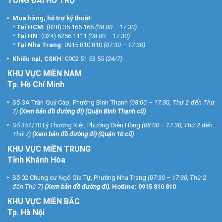
TỔNG ĐÀI HỖ TRỢ
Mua hàng, hỗ trợ kỹ thuật:
*
Tại HCM:
(028) 35 166 166
(08:00 – 17:30)
*
Tại HN:
(024) 6256 1111
(08:00 – 17:30)
*
Tại Nha Trang:
0915 810 810
(07:30 – 17:30)
Khiếu nại, CSKH:
0902 51 53 55
(24/7)
KHU
VỰC MIỀN NAM
Tp. Hồ Chí Minh
Số 3A Trần Quý Cáp, Phường Bình Thạnh
(08:00 – 17:30, Thứ 2 đến Thứ
7)
(
Xem bản đồ đường đi
) (Quận Bình Thạnh cũ)
Số 354/70 Lý Thường Kiệt, Phường Diên Hồng
(08:00 – 17:30, Thứ 2 đến
Thứ 7)
(
Xem bản đồ đường đi
) (Quận 10 cũ)
KHU VỰC MIỀN TRUNG
Tỉnh Khánh Hòa
Số 02 Chung cư Ngô Gia Tự, Phường Nha Trang
(07:30 – 17:30, Thứ 2
đến Thứ 7)
(
Xem bản đồ đường đi
).
Hotline:
0915 810 810
KHU VỰC MIỀN BẮC
Tp. Hà Nội