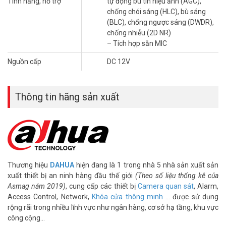
Tính năng, hỗ trợ
tự động bù tín hiệu ảnh (AGC),
thuộc vào điều kiện ánh sáng môi trường.
chống chói sáng (HLC), bù sáng
(BLC), chống ngược sáng (DWDR),
– Chế độ hồng ngoại (IR): Cho phép camera quan sát rõ nét trong
chống nhiễu (2D NR)
bóng tối hoàn toàn.
– Tích hợp sẵn MIC
– Chế độ ánh sáng trắng (White Light): Cung cấp hình ảnh màu sắc
vào ban đêm, giúp bạn dễ dàng nhận diện đối tượng.
Nguồn cấp
DC 12V
Quan sát toàn diện, bảo vệ tối ưu
Thông tin hãng sản xuất
Camera HDCVI DAHUA
DH-HAC-T1A21P-U-IL-A có góc quan sát
rộng, giúp bạn quan sát được toàn bộ khu vực cần giám sát. Thiết
kế chắc chắn, chống chịu thời tiết khắc nghiệt giúp camera hoạt
động ổn định ở cả trong nhà và ngoài trời.
Ứng dụng lắp đặt phù hợp
Camera DAHUA DH-HAC-T1A21P-U-IL-A là một lựa chọn tuyệt vời
Thương hiệu
DAHUA
hiện đang là 1 trong nhà 5 nhà sản xuất sản
cho nhiều loại công trình nhờ tính linh hoạt và những tính năng ưu
xuất thiết bị an ninh hàng đầu thế giới
(Theo số liệu thống kê của
việt của nó. Dưới đây là một số công trình mà camera này đặc biệt
Asmag năm 2019)
, cung cấp các thiết bị
Camera quan sát
, Alarm,
phù hợp:
Access Control, Network,
Khóa cửa thông minh
… được sử dụng
rộng rãi trong nhiều lĩnh vực như ngân hàng, cơ sở hạ tầng, khu vực
– Nhà riêng, biệt thự: Camera giúp giám sát an ninh cho ngôi nhà
công cộng…
của bạn, bảo vệ gia đình và tài sản khỏi những nguy cơ tiềm ẩn.