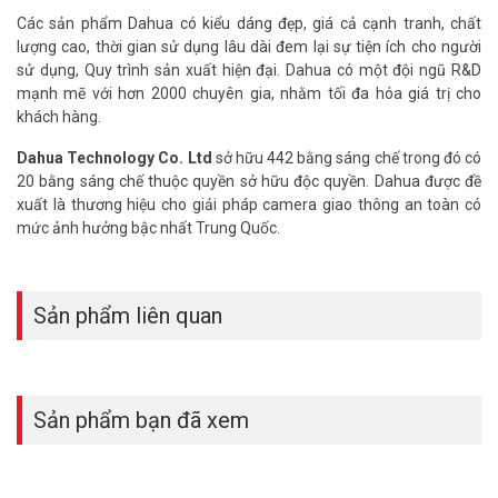
– Căn hộ chung cư: Giám sát hành lang, khu vực để xe, và các khu
Các sản phẩm Dahua có kiểu dáng đẹp, giá cả cạnh tranh, chất
vực chung khác, đảm bảo an ninh cho cư dân.
lượng cao, thời gian sử dụng lâu dài đem lại sự tiện ích cho người
– Cửa hàng, shop: Giám sát hoạt động bán hàng, quản lý nhân
sử dụng, Quy trình sản xuất hiện đại. Dahua có một đội ngũ R&D
viên, và bảo vệ tài sản khỏi trộm cắp.
mạnh mẽ với hơn 2000 chuyên gia, nhằm tối đa hóa giá trị cho
– Văn phòng, công ty: Giám sát an ninh cho văn phòng, bảo vệ tài
khách hàng.
liệu và thiết bị, đồng thời quản lý ra vào của nhân viên.
– Nhà kho, xưởng sản xuất: Giám sát hoạt động sản xuất, quản lý
Dahua Technology Co. Ltd
sở hữu 442 bằng sáng chế trong đó có
hàng hóa, và đảm bảo an ninh cho khu vực.
20 bằng sáng chế thuộc quyền sở hữu độc quyền. Dahua được đề
– Khách sạn, nhà nghỉ: Giám sát an ninh cho khách hàng và nhân
xuất là thương hiệu cho giải pháp camera giao thông an toàn có
viên, đồng thời quản lý hoạt động của cơ sở.
mức ảnh hưởng bậc nhất Trung Quốc.
– Trường học: Giám sát an ninh cho học sinh và giáo viên, đồng thời
quản lý hoạt động của trường.
– Bệnh viện: Giám sát an ninh cho bệnh nhân và nhân viên, đồng
Sản phẩm liên quan
thời quản lý hoạt động của bệnh viện.
– Ngân hàng: Giám sát an ninh cho khách hàng và nhân viên, bảo
vệ tài sản của ngân hàng.
Camera HDCVI 2MP Smart Dual Light DAHUA DH-HAC-T1A21P-U-
Sản phẩm bạn đã xem
IL-A không chỉ là một chiếc camera thông thường, mà còn là một
giải pháp an ninh toàn diện, giúp bạn bảo vệ ngôi nhà và tài sản của
mình một cách tốt nhất.