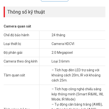
Thông số kỹ thuật
Camera quan sát
Chế độ bảo hành
24 tháng
Loại thiết bị
Camera HDCVI
Hình ảnh sắc nét, chân thực đến từng chi tiết
Với độ phân giải 2MP, camera DAHUA DH-HAC-T1A21P-U-IL-
Độ phân giải
2.0 Megapixel
A mang đến hình ảnh rõ ràng, sắc nét, giúp bạn quan sát mọi vật
Camera theo ống kính
Loại 3.6mm
một cách chân thực nhất.
– Tích hợp đèn LED trợ sáng với
Công nghệ xử lý hình ảnh tiên tiến giúp camera quan sát tốt ngay
Tầm quan sát
khoảng cách 20m, IR với khoảng
cả trong điều kiện thiếu sáng. Bạn có thể yên tâm rằng, mọi hoạt
cách 25m.
động sẽ được ghi lại một cách chi tiết.
– Tích hợp công nghệ chiếu sáng
Ánh sáng kép thông minh, nhìn rõ cả ban đêm
kép thông minh (Smart IR&WL; WL
Điểm nổi bật của camera DAHUA DH-HAC-T1A21P-U-IL-A là công
Mode; IR Mode)
nghệ ánh sáng kép thông minh. Camera có thể tự động chuyển đổi
– Tự động cân bằng trắng (AWB),
giữa chế độ hồng ngoại (IR) và ánh sáng trắng (White Light) tùy