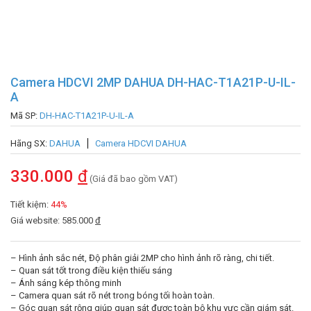
Camera HDCVI 2MP DAHUA DH-HAC-T1A21P-U-IL-
A
Mã SP:
DH-HAC-T1A21P-U-IL-A
Hãng SX:
DAHUA
Camera HDCVI DAHUA
330.000
đ
(Giá đã bao gồm VAT)
Tiết kiệm:
44%
Giá website: 585.000
đ
– Hình ảnh sắc nét, Độ phân giải 2MP cho hình ảnh rõ ràng, chi tiết.
– Quan sát tốt trong điều kiện thiếu sáng
– Ánh sáng kép thông minh
– Camera quan sát rõ nét trong bóng tối hoàn toàn.
– Góc quan sát rộng giúp quan sát được toàn bộ khu vực cần giám sát.