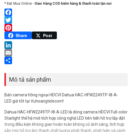
* Đặt Mua Online -
Giao Hàng COD kiểm hàng & thanh toán tận nơi
Facebook
Twitter
Pinterest
Share
Post
LinkedIn
Email
Share
Mô tả sản phẩm
Bán camera hồng ngoại HDCVI Dahua HAC-HFW2249TP-I8-A-
LED giá tốt tại Vuhoangtelecom!
Dahua HAC-HFW2249TP-I8-A-LED là dòng camera HDCVI Full-color
Starlight thế hệ mới tích hợp công nghệ LED tiên tiến hỗ trợ lắp đặt
trong điều kiện không gian hoàn toàn không có ánh sáng, tích hợp
sẵn mic hỗ trợ âm thanh chất lượng phát thanh, phát hiện và cảnh