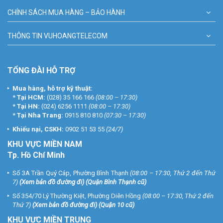
CHÍNH SÁCH MUA HÀNG – BẢO HÀNH
THÔNG TIN VUHOANGTELECOM
TỔNG ĐÀI HỖ TRỢ
Mua hàng, hỗ trợ kỹ thuật:
*
Tại HCM:
(028) 35 166 166
(08:00 – 17:30)
*
Tại HN:
(024) 6256 1111
(08:00 – 17:30)
*
Tại Nha Trang:
0915 810 810
(07:30 – 17:30)
Khiếu nại, CSKH:
0902 51 53 55
(24/7)
KHU
VỰC MIỀN NAM
Tp. Hồ Chí Minh
Số 3A Trần Quý Cáp, Phường Bình Thạnh
(08:00 – 17:30, Thứ 2 đến Thứ
7)
(
Xem bản đồ đường đi
) (Quận Bình Thạnh cũ)
Số 354/70 Lý Thường Kiệt, Phường Diên Hồng
(08:00 – 17:30, Thứ 2 đến
Thứ 7)
(
Xem bản đồ đường đi
) (Quận 10 cũ)
KHU VỰC MIỀN TRUNG