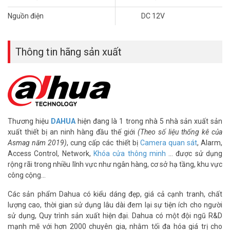
minh
– Chuẩn chống nước IP67
Nguồn điện
DC 12V
– Chất liệu vỏ kim loại
– Xuất xứ: Trung Quốc
– Bảo hành: 24 tháng.
Thông tin hãng sản xuất
Để cập nhật thông tin giá camera giám sát DAHUA mới nhất, quý
khách hàng vui lòng liên hệ HOTLINE 1900 9259 – (028) 35 166 166
– (028) 3962 5555 – (024) 6256 1111 – (024) 3273 6666 để được
hỗ trợ tốt nhất.
Tham khảo các kênh thông tin khác:
Thương hiệu
DAHUA
hiện đang là 1 trong nhà 5 nhà sản xuất sản
– Facebook:
https://www.facebook.com/vuhoangtelecom/
xuất thiết bị an ninh hàng đầu thế giới
(Theo số liệu thống kê của
– Youtube:
https://www.youtube.com/c/VuhoangTVChannel
Asmag năm 2019)
, cung cấp các thiết bị
Camera quan sát
, Alarm,
– Website:
https://vuhoangtelecom.vn/
Access Control, Network,
Khóa cửa thông minh
… được sử dụng
rộng rãi trong nhiều lĩnh vực như ngân hàng, cơ sở hạ tầng, khu vực
công cộng…
Các sản phẩm Dahua có kiểu dáng đẹp, giá cả cạnh tranh, chất
lượng cao, thời gian sử dụng lâu dài đem lại sự tiện ích cho người
sử dụng, Quy trình sản xuất hiện đại. Dahua có một đội ngũ R&D
mạnh mẽ với hơn 2000 chuyên gia, nhằm tối đa hóa giá trị cho