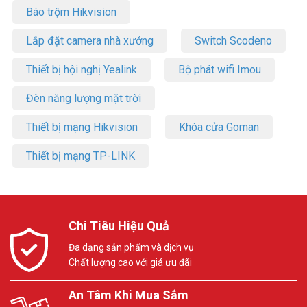
Báo trộm Hikvision
Lắp đặt camera nhà xưởng
Switch Scodeno
Thiết bị hội nghị Yealink
Bộ phát wifi Imou
Đèn năng lượng mặt trời
Thiết bị mạng Hikvision
Khóa cửa Goman
Thiết bị mạng TP-LINK
Chi Tiêu Hiệu Quả
Đa dạng sản phẩm và dịch vụ
Chất lượng cao với giá ưu đãi
An Tâm Khi Mua Sắm