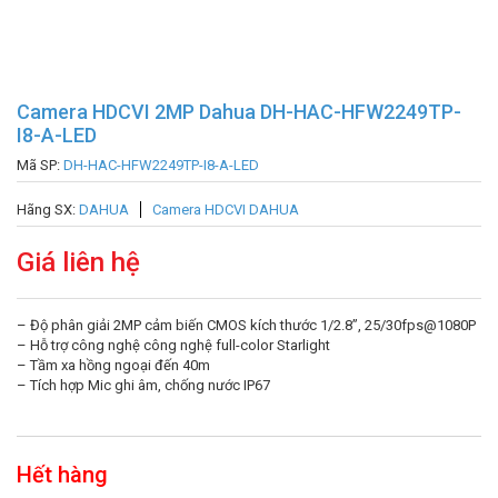
Camera HDCVI 2MP Dahua DH-HAC-HFW2249TP-
I8-A-LED
Mã SP:
DH-HAC-HFW2249TP-I8-A-LED
Hãng SX:
DAHUA
Camera HDCVI DAHUA
Giá liên hệ
– Độ phân giải 2MP cảm biến CMOS kích thước 1/2.8”, 25/30fps@1080P
– Hỗ trợ công nghệ công nghệ full-color Starlight
– Tầm xa hồng ngoại đến 40m
– Tích hợp Mic ghi âm, chống nước IP67
Hết hàng