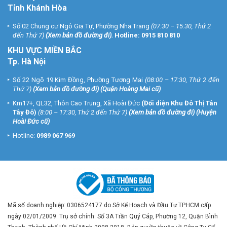
Tỉnh Khánh Hòa
Số 02 Chung cư Ngô Gia Tự, Phường Nha Trang
(07:30 – 15:30, Thứ 2
đến Thứ 7)
(
Xem bản đồ đường đi
).
Hotline:
0915 810 810
KHU VỰC MIỀN BẮC
Tp. Hà Nội
Số 22 Ngõ 19 Kim Đồng, Phường Tương Mai
(08:00 – 17:30, Thứ 2 đến
Thứ 7)
(
Xem bản đồ đường đi
) (Quận Hoàng Mai cũ)
Km17+, QL32, Thôn Cao Trung, Xã Hoài Đức
(Đối diện Khu Đô Thị Tân
Tây Đô)
(8:00 – 17:30, Thứ 2 đến Thứ 7)
(
Xem bản đồ đường đi
) (Huyện
Hoài Đức cũ)
Hotline:
0989 067 969
Mã số doanh nghiệp: 0306524177 do Sở Kế Hoạch và Đầu Tư TP.HCM cấp
ngày 02/01/2009. Trụ sở chính: Số 3A Trần Quý Cáp, Phường 12, Quận Bình