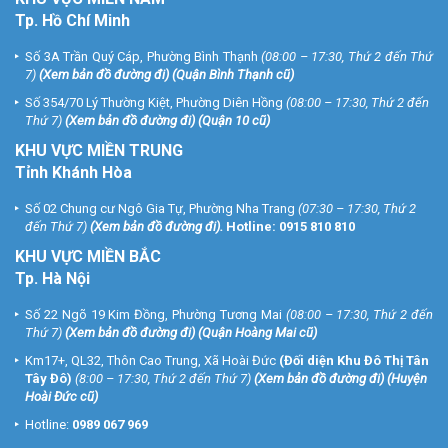
Tp. Hồ Chí Minh
Số 3A Trần Quý Cáp, Phường Bình Thạnh
(08:00 – 17:30, Thứ 2 đến Thứ
7)
(
Xem bản đồ đường đi
) (Quận Bình Thạnh cũ)
Số 354/70 Lý Thường Kiệt, Phường Diên Hồng
(08:00 – 17:30, Thứ 2 đến
Thứ 7)
(
Xem bản đồ đường đi
) (Quận 10 cũ)
KHU VỰC MIỀN TRUNG
Tỉnh Khánh Hòa
Số 02 Chung cư Ngô Gia Tự, Phường Nha Trang
(07:30 – 17:30, Thứ 2
đến Thứ 7)
(
Xem bản đồ đường đi
).
Hotline:
0915 810 810
KHU VỰC MIỀN BẮC
Tp. Hà Nội
Số 22 Ngõ 19 Kim Đồng, Phường Tương Mai
(08:00 – 17:30, Thứ 2 đến
Thứ 7)
(
Xem bản đồ đường đi
) (Quận Hoàng Mai cũ)
Km17+, QL32, Thôn Cao Trung, Xã Hoài Đức
(Đối diện Khu Đô Thị Tân
Tây Đô)
(8:00 – 17:30, Thứ 2 đến Thứ 7)
(
Xem bản đồ đường đi
) (Huyện
Hoài Đức cũ)
Hotline:
0989 067 969