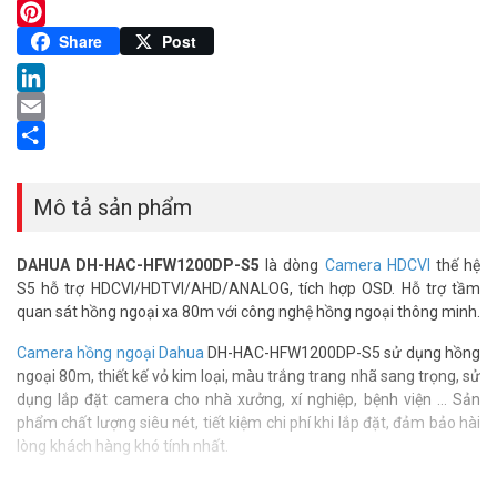
Twitter
Pinterest
Share
Post
LinkedIn
Email
Share
Mô tả sản phẩm
DAHUA DH-HAC-HFW1200DP-S5
là dòng
Camera HDCVI
thế hệ
S5 hỗ trợ HDCVI/HDTVI/AHD/ANALOG, tích hợp OSD. Hỗ trợ tầm
quan sát hồng ngoại xa 80m với công nghệ hồng ngoại thông minh.
Camera hồng ngoại Dahua
DH-HAC-HFW1200DP-S5 sử dụng hồng
ngoại 80m, thiết kế vỏ kim loại, màu trắng trang nhã sang trọng, sử
dụng lắp đặt camera cho nhà xưởng, xí nghiệp, bệnh viện … Sản
phẩm chất lượng siêu nét, tiết kiệm chi phí khi lắp đặt, đảm bảo hài
lòng khách hàng khó tính nhất.
Thông số kỹ thuật camera HDCVI 2.0MP