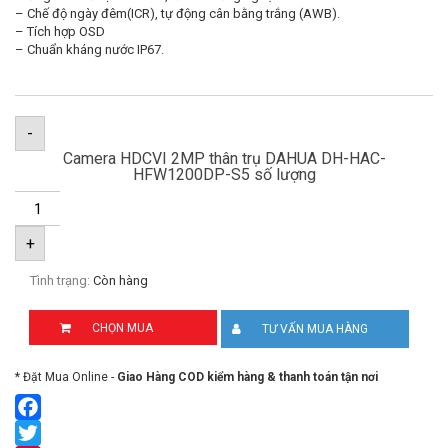
– Chế độ ngày đêm(ICR), tự động cân bằng trắng (AWB).
– Tích hợp OSD
– Chuẩn kháng nước IP67.
-
Camera HDCVI 2MP thân trụ DAHUA DH-HAC-
HFW1200DP-S5 số lượng
+
Tình trạng:
Còn hàng
CHỌN MUA
TƯ VẤN MUA HÀNG
* Đặt Mua Online -
Giao Hàng COD kiểm hàng & thanh toán tận nơi
Facebook