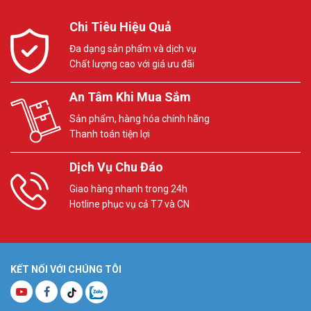
Chi Tiêu Hiệu Quả
Đa dạng sản phẩm và dịch vụ
Chất lượng cao với giá ưu đãi
An Tâm Khi Mua Sắm
Sản phẩm, hàng hóa chính hãng
Thanh toán tiện lợi
Dịch Vụ Chu Đáo
Giao hàng nhanh trong 24h
Hotline phục vụ cả T7 và CN
KẾT NỐI VỚI CHÚNG TÔI