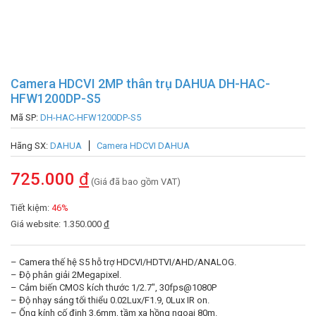
Camera HDCVI 2MP thân trụ DAHUA DH-HAC-
HFW1200DP-S5
Mã SP:
DH-HAC-HFW1200DP-S5
Hãng SX:
DAHUA
Camera HDCVI DAHUA
725.000
đ
(Giá đã bao gồm VAT)
Tiết kiệm:
46%
Giá website: 1.350.000
đ
– Camera thế hệ S5 hỗ trợ HDCVI/HDTVI/AHD/ANALOG.
– Độ phân giải 2Megapixel.
– Cảm biến CMOS kích thước 1/2.7″, 30fps@1080P
– Độ nhạy sáng tối thiểu 0.02Lux/F1.9, 0Lux IR on.
– Ống kính cố định 3.6mm, tầm xa hồng ngoại 80m.