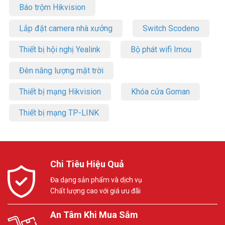
Báo trộm Hikvision
Lắp đặt camera nhà xưởng
Switch Scodeno
Thiết bị hội nghị Yealink
Bộ phát wifi Imou
Đèn năng lượng mặt trời
Thiết bị mạng Hikvision
Khóa cửa Goman
Thiết bị mạng TP-LINK
Chi Tiêu Hiệu Quả
Đa dạng sản phẩm và dịch vụ
Chất lượng cao với giá ưu đãi
An Tâm Khi Mua Sắm