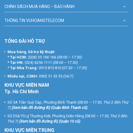
CHÍNH SÁCH MUA HÀNG – BẢO HÀNH
THÔNG TIN VUHOANGTELECOM
TỔNG ĐÀI HỖ TRỢ
Mua hàng, hỗ trợ kỹ thuật:
*
Tại HCM:
(028) 35 166 166
(08:00 – 17:30)
*
Tại HN:
(024) 6256 1111
(08:00 – 17:30)
*
Tại Nha Trang:
0915 810 810
(07:30 – 17:30)
Khiếu nại, CSKH:
0902 51 53 55
(24/7)
KHU
VỰC MIỀN NAM
Tp. Hồ Chí Minh
Số 3A Trần Quý Cáp, Phường Bình Thạnh
(08:00 – 17:30, Thứ 2 đến Thứ
7)
(
Xem bản đồ đường đi
) (Quận Bình Thạnh cũ)
Số 354/70 Lý Thường Kiệt, Phường Diên Hồng
(08:00 – 17:30, Thứ 2 đến
Thứ 7)
(
Xem bản đồ đường đi
) (Quận 10 cũ)
KHU VỰC MIỀN TRUNG