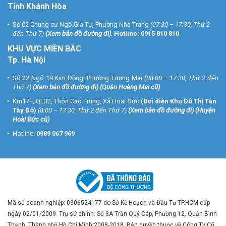
Tỉnh Khánh Hòa
Số 02 Chung cư Ngô Gia Tự, Phường Nha Trang
(07:30 – 17:30, Thứ 2
đến Thứ 7)
(
Xem bản đồ đường đi
).
Hotline:
0915 810 810
KHU VỰC MIỀN BẮC
Tp. Hà Nội
Số 22 Ngõ 19 Kim Đồng, Phường Tương Mai
(08:00 – 17:30, Thứ 2 đến
Thứ 7)
(
Xem bản đồ đường đi
) (Quận Hoàng Mai cũ)
Km17+, QL32, Thôn Cao Trung, Xã Hoài Đức
(Đối diện Khu Đô Thị Tân
Tây Đô)
(8:00 – 17:30, Thứ 2 đến Thứ 7)
(
Xem bản đồ đường đi
) (Huyện
Hoài Đức cũ)
Hotline:
0989 067 969
Mã số doanh nghiệp: 0306524177 do Sở Kế Hoạch và Đầu Tư TP.HCM cấp
ngày 02/01/2009. Trụ sở chính: Số 3A Trần Quý Cáp, Phường 12, Quận Bình
Thạnh, Thành phố Hồ Chí Minh 2008-2018. Bản quyền thuộc về Công Ty Cổ