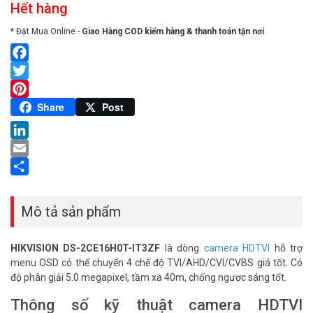
Hết hàng
* Đặt Mua Online -
Giao Hàng COD kiểm hàng & thanh toán tận nơi
Facebook
Twitter
Pinterest
Share
Post
LinkedIn
Email
Share
Mô tả sản phẩm
HIKVISION DS-2CE16H0T-IT3ZF
là dòng
camera HDTVI
hỗ trợ
menu OSD có thể chuyển 4 chế độ TVI/AHD/CVI/CVBS giá tốt. Có
độ phân giải 5.0 megapixel, tầm xa 40m, chống ngược sáng tốt.
Thông số kỹ thuật camera HDTVI