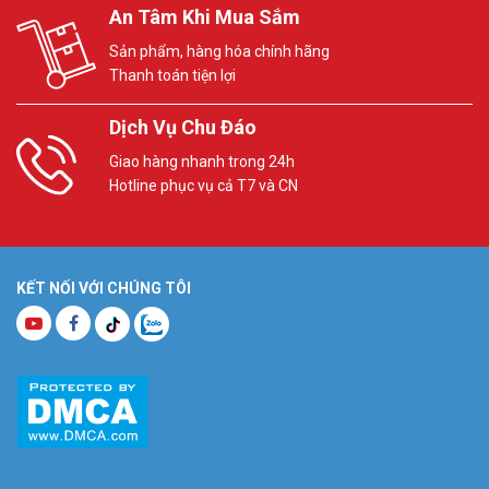
An Tâm Khi Mua Sắm
Sản phẩm, hàng hóa chính hãng
Thanh toán tiện lợi
Dịch Vụ Chu Đáo
Giao hàng nhanh trong 24h
Hotline phục vụ cả T7 và CN
KẾT NỐI VỚI CHÚNG TÔI