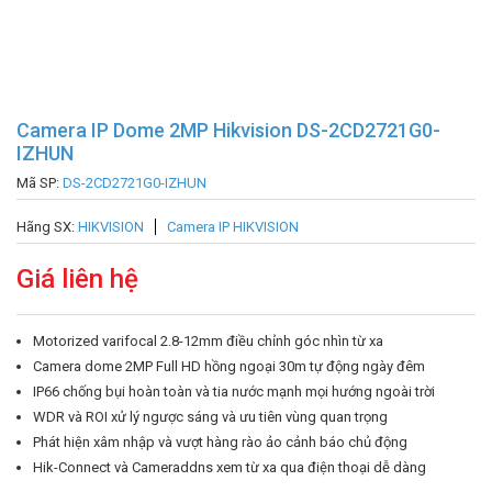
Camera IP Dome 2MP Hikvision DS-2CD2721G0-
IZHUN
Mã SP:
DS-2CD2721G0-IZHUN
Hãng SX:
HIKVISION
Camera IP HIKVISION
Giá liên hệ
Motorized varifocal 2.8-12mm điều chỉnh góc nhìn từ xa
Camera dome 2MP Full HD hồng ngoại 30m tự động ngày đêm
IP66 chống bụi hoàn toàn và tia nước mạnh mọi hướng ngoài trời
WDR và ROI xử lý ngược sáng và ưu tiên vùng quan trọng
Phát hiện xâm nhập và vượt hàng rào ảo cảnh báo chủ động
Hik-Connect và Cameraddns xem từ xa qua điện thoại dễ dàng