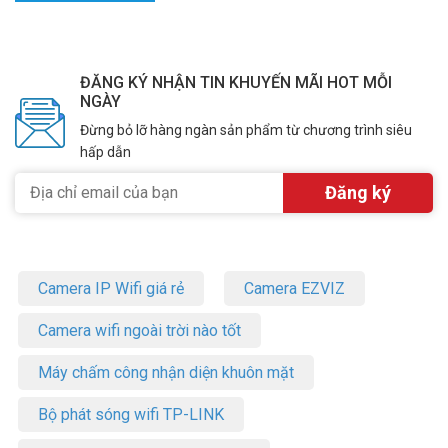
hợp hơn cho vị trí lắp cao hoặc khó tiếp cận sau thi công.
Hik-Connect và kết nối wifi có dùng đồng thời
trên camera này không?
ĐĂNG KÝ NHẬN TIN KHUYẾN MÃI HOT MỖI
NGÀY
Không, camera không hỗ trợ Hik-Connect đồng thời khi đang dùng
Đừng bỏ lỡ hàng ngàn sản phẩm từ chương trình siêu
kết nối wifi. Muốn xem từ xa qua Hik-Connect thì cần kết nối
hấp dẫn
camera bằng dây mạng hoặc qua PoE. Đây là điểm kỹ thuật quan
trọng cần lưu ý khi thiết kế phương án lắp đặt.
Motorized varifocal điều chỉnh được từ
những thiết bị nào?
Ống kính motorized điều chỉnh được qua đầu ghi Hikvision tương
Camera IP Wifi giá rẻ
Camera EZVIZ
thích có hỗ trợ tính năng này. Phần mềm iVMS-4200 hoặc các ứng
dụng quản lý Hikvision cũng hỗ trợ điều khiển từ xa. Cần xác nhận
Camera wifi ngoài trời nào tốt
đầu ghi đang dùng có hỗ trợ motorized lens trước khi lắp đặt.
Camera dome IP66 có lắp được nơi hứng mưa
Máy chấm công nhận diện khuôn mặt
trực tiếp không?
Bộ phát sóng wifi TP-LINK
Có, IP66 chịu được tia nước mạnh từ mọi hướng bao gồm cả mưa
trực tiếp. Đây là chuẩn bảo vệ đủ cho hầu hết vị trí lắp ngoài trời