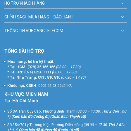
HỖ TRỢ KHÁCH HÀNG
CHÍNH SÁCH MUA HÀNG – BẢO HÀNH
THÔNG TIN VUHOANGTELECOM
TỔNG ĐÀI HỖ TRỢ
Mua hàng, hỗ trợ kỹ thuật:
*
Tại HCM:
(028) 35 166 166
(08:00 – 17:30)
*
Tại HN:
(024) 6256 1111
(08:00 – 17:30)
*
Tại Nha Trang:
0915 810 810
(07:30 – 17:30)
Khiếu nại, CSKH:
0902 51 53 55
(24/7)
KHU
VỰC MIỀN NAM
Tp. Hồ Chí Minh
Số 3A Trần Quý Cáp, Phường Bình Thạnh
(08:00 – 17:30, Thứ 2 đến Thứ
7)
(
Xem bản đồ đường đi
) (Quận Bình Thạnh cũ)
Số 354/70 Lý Thường Kiệt, Phường Diên Hồng
(08:00 – 17:30, Thứ 2 đến
Thứ 7)
(
Xem bản đồ đường đi
) (Quận 10 cũ)