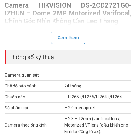
Camera HIKVISION DS-2CD2721G0-
IZHUN – Dome 2MP Motorized Varifocal,
Chỉnh Góc Nhìn Không Cần Leo Thang
Camera dome thường được chọn vì kiểu dáng gọn và khó bị xoay
lệch hướng.
Camera HIKVISION
DS-2CD2721G0-IZHUN bổ sung
Xem thêm
thêm ống kính motorized varifocal 2.8-12mm điều khiển từ xa. Kỹ
thuật viên điều chỉnh góc rộng hoặc hẹp từ phần mềm hay đầu ghi
Thông số kỹ thuật
mà không cần leo lên tận nơi. Đây là lợi thế thực tế khi lắp tại vị trí
cao hoặc khó tiếp cận sau thi công.
Camera quan sát
Chế độ bảo hành
24 tháng
Chuẩn nén
– H.265+/H.265/H.264+/H.264
Độ phân giải
– 2.0 megapixel
– 2.8 – 12mm (varifocul lens).
Camera theo ống kính
Motorized VF lens (điều khiển ống
kính tự động từ xa).