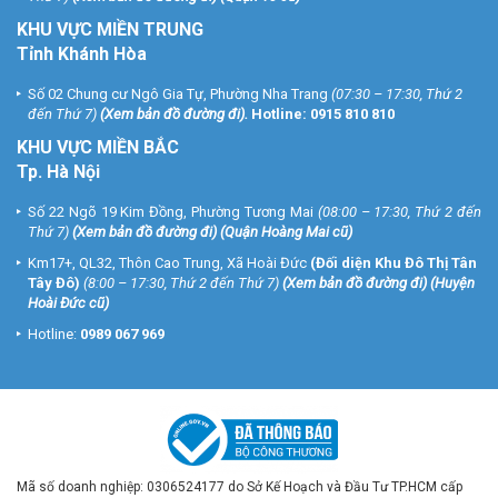
KHU VỰC MIỀN TRUNG
Tỉnh Khánh Hòa
Số 02 Chung cư Ngô Gia Tự, Phường Nha Trang
(07:30 – 17:30, Thứ 2
đến Thứ 7)
(
Xem bản đồ đường đi
).
Hotline:
0915 810 810
KHU VỰC MIỀN BẮC
Tp. Hà Nội
Số 22 Ngõ 19 Kim Đồng, Phường Tương Mai
(08:00 – 17:30, Thứ 2 đến
Thứ 7)
(
Xem bản đồ đường đi
) (Quận Hoàng Mai cũ)
Km17+, QL32, Thôn Cao Trung, Xã Hoài Đức
(Đối diện Khu Đô Thị Tân
Tây Đô)
(8:00 – 17:30, Thứ 2 đến Thứ 7)
(
Xem bản đồ đường đi
) (Huyện
Hoài Đức cũ)
Hotline:
0989 067 969
Mã số doanh nghiệp: 0306524177 do Sở Kế Hoạch và Đầu Tư TP.HCM cấp