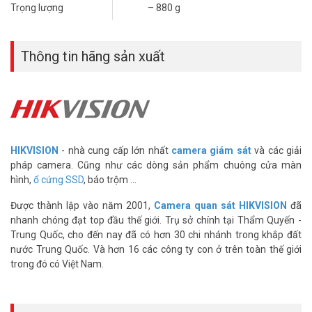
Trọng lượng
– 880 g
thêm để hình ảnh rõ nét trong nhiều điều kiện sáng. Nguồn cấp
DC12V hoặc PoE giúp thi công thuận tiện tại nhiều vị trí khác nhau.
Phát Hiện Xâm Nhập Và Hàng Rào Ảo – Cảnh
Thông tin hãng sản xuất
Báo Trước Khi Sự Cố Xảy Ra
Camera không chỉ ghi hình mà còn phân tích hành vi trong vùng
quan sát liên tục. Phát hiện xâm nhập cảnh báo ngay khi có người
vào khu vực cấm đã cài đặt sẵn. Vượt hàng rào ảo nhận diện khi đối
tượng đi qua ranh giới do người dùng tự vẽ. Hai tính năng này giúp
HIKVISION
- nhà cung cấp lớn nhất
camera giám sát
và các giải
chủ nhà biết có người lạ trước khi xem lại camera sau sự cố.
pháp camera. Cũng như các dòng sản phẩm chuông cửa màn
Hik-Connect hỗ trợ xem camera từ xa qua điện thoại iOS và
hình,
ổ cứng SSD
, báo trộm ...
Android mọi lúc. Lưu ý quan trọng: Hik-Connect không dùng đồng
Được thành lập vào năm 2001,
Camera quan sát HIKVISION
đã
thời khi camera đang kết nối wifi. Tên miền Cameraddns giúp kết
nhanh chóng đạt top đầu thế giới. Trụ sở chính tại Thẩm Quyến -
nối ổn định mà không cần địa chỉ IP tĩnh tốn phí. Thiết lập một lần,
Trung Quốc, cho đến nay đã có hơn 30 chi nhánh trong khắp đất
theo dõi từ xa không giới hạn thời gian hay địa điểm bất kỳ.
nước Trung Quốc. Và hơn 16 các công ty con ở trên toàn thế giới
Vũ Hoàng Telecom – 16 Năm Lắp Đặt
trong đó có Việt Nam.
Camera Dome Hikvision Chính Hãng Tận
Nơi