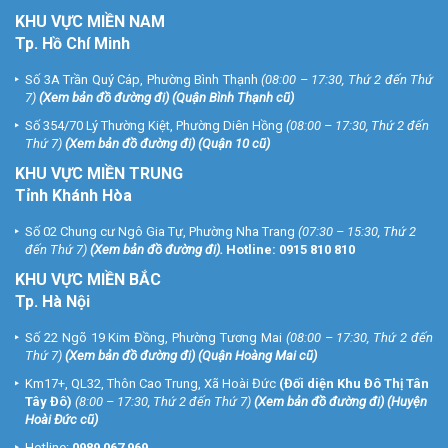
KHU
VỰC MIỀN NAM
Tp. Hồ Chí Minh
Số 3A Trần Quý Cáp, Phường Bình Thạnh
(08:00 – 17:30, Thứ 2 đến Thứ
7)
(
Xem bản đồ đường đi
) (Quận Bình Thạnh cũ)
Số 354/70 Lý Thường Kiệt, Phường Diên Hồng
(08:00 – 17:30, Thứ 2 đến
Thứ 7)
(
Xem bản đồ đường đi
) (Quận 10 cũ)
KHU VỰC MIỀN TRUNG
Tỉnh Khánh Hòa
Số 02 Chung cư Ngô Gia Tự, Phường Nha Trang
(07:30 – 15:30, Thứ 2
đến Thứ 7)
(
Xem bản đồ đường đi
).
Hotline:
0915 810 810
KHU VỰC MIỀN BẮC
Tp. Hà Nội
Số 22 Ngõ 19 Kim Đồng, Phường Tương Mai
(08:00 – 17:30, Thứ 2 đến
Thứ 7)
(
Xem bản đồ đường đi
) (Quận Hoàng Mai cũ)
Km17+, QL32, Thôn Cao Trung, Xã Hoài Đức
(Đối diện Khu Đô Thị Tân
Tây Đô)
(8:00 – 17:30, Thứ 2 đến Thứ 7)
(
Xem bản đồ đường đi
) (Huyện
Hoài Đức cũ)
Hotline:
0989 067 969