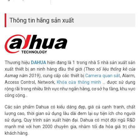
hàng chuyên nghiệp sẽ mang tới cho quý khách những giải pháp tối
ưu nhất.
Đặt hàng ngay camera DAHUA DS2230SFIP-S3 mới nhất, xin vui
Thông tin hãng sản xuất
lòng liên hệ HOTLINE
1900.9259
để được hỗ trợ chu đáo. Tham
khảo thêm hình ảnh tại
Facebook Vuhoangtelecom
nhé.
Thương hiệu
DAHUA
hiện đang là 1 trong nhà 5 nhà sản xuất sản
xuất thiết bị an ninh hàng đầu thế giới
(Theo số liệu thống kê của
Asmag năm 2019)
, cung cấp các thiết bị
Camera quan sát
, Alarm,
Access Control, Network,
Khóa cửa thông minh
… được sử dụng
rộng rãi trong nhiều lĩnh vực như ngân hàng, cơ sở hạ tầng, khu vực
công cộng…
Các sản phẩm Dahua có kiểu dáng đẹp, giá cả cạnh tranh, chất
lượng cao, thời gian sử dụng lâu dài đem lại sự tiện ích cho người
sử dụng, Quy trình sản xuất hiện đại. Dahua có một đội ngũ R&D
mạnh mẽ với hơn 2000 chuyên gia, nhằm tối đa hóa giá trị cho
khách hàng.