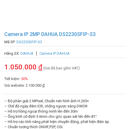
Camera IP 2MP DAHUA DS2230SFIP-S3
Mã SP:
DS2230SFIP-S3
Hãng SX:
DAHUA
Camera IP DAHUA
1.050.000
đ
(Giá đã bao gồm VAT)
Tiết kiệm:
50%
Giá website: 2.100.000
đ
– Độ phân giải 2 MPixel, Chuẩn nén hình ảnh H.265+
– Chế độ ngày đêm ICR, chống ngược sáng DWDR
– Hỗ trợ hồng ngoại thông minh lên đến 30m
– Ống kính cố định 3.6mm cho góc quan sát lên đến 81°.
– Hỗ trợ các tính năng phát hiện chuyển động, phát hiện điện áp.
– Chuẩn tương thích ONVIF,P2P, CGI.