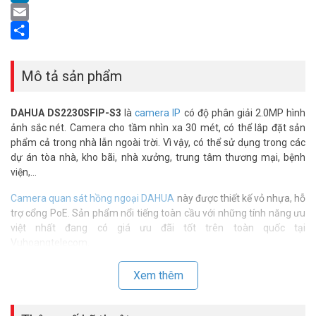
LinkedIn
Email
Share
Mô tả sản phẩm
DAHUA DS2230SFIP-S3
là
camera IP
có độ phân giải 2.0MP hình
ảnh sắc nét. Camera cho tầm nhìn xa 30 mét, có thể lắp đặt sản
phẩm cả trong nhà lẫn ngoài trời. Vì vậy, có thể sử dụng trong các
dự án tòa nhà, kho bãi, nhà xưởng, trung tâm thương mại, bệnh
viện,…
Camera quan sát hồng ngoại DAHUA
này được thiết kế vỏ nhựa, hỗ
trợ cổng PoE. Sản phẩm nổi tiếng toàn cầu với những tính năng ưu
việt nhất đang có giá ưu đãi tốt trên toàn quốc tại
Vuhoangtelecom.
Thông số kỹ thuật camera IP thân trụ
Xem thêm
hồng ngoại 2MP DAHUA DS2230SFIP-S3
– Độ phân giải 2 MPixel cảm biến CMOS Exmor 1/2.7″, khung hình