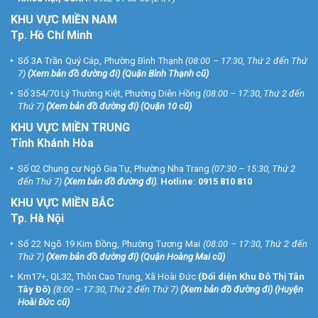
KHU
VỰC MIỀN NAM
Tp. Hồ Chí Minh
Số 3A Trần Quý Cáp, Phường Bình Thạnh
(08:00 – 17:30, Thứ 2 đến Thứ
7)
(
Xem bản đồ đường đi
) (Quận Bình Thạnh cũ)
Số 354/70 Lý Thường Kiệt, Phường Diên Hồng
(08:00 – 17:30, Thứ 2 đến
Thứ 7)
(
Xem bản đồ đường đi
) (Quận 10 cũ)
KHU VỰC MIỀN TRUNG
Tỉnh Khánh Hòa
Số 02 Chung cư Ngô Gia Tự, Phường Nha Trang
(07:30 – 15:30, Thứ 2
đến Thứ 7)
(
Xem bản đồ đường đi
).
Hotline:
0915 810 810
KHU VỰC MIỀN BẮC
Tp. Hà Nội
Số 22 Ngõ 19 Kim Đồng, Phường Tương Mai
(08:00 – 17:30, Thứ 2 đến
Thứ 7)
(
Xem bản đồ đường đi
) (Quận Hoàng Mai cũ)
Km17+, QL32, Thôn Cao Trung, Xã Hoài Đức
(Đối diện Khu Đô Thị Tân
Tây Đô)
(8:00 – 17:30, Thứ 2 đến Thứ 7)
(
Xem bản đồ đường đi
) (Huyện
Hoài Đức cũ)