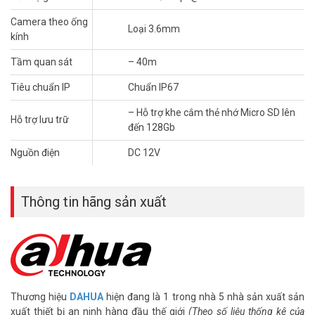
(DSS/PSS) và DMSS
Camera theo ống
– Hỗ trợ khe cắm thẻ nhớ Micro SD lên đến 128Gb
Loại 3.6mm
kính
– Chuẩn tương thích Onvif 2.4
– Chuẩn chống nước IP67
Tầm quan sát
– 40m
– Điện áp DC12V hoặc PoE (802.3af)
– Công suất 6W
Tiêu chuẩn IP
Chuẩn IP67
– Bảo hành: 24 tháng
– Hỗ trợ khe cắm thẻ nhớ Micro SD lên
– Xuất xứ Trung Quốc
Hỗ trợ lưu trữ
đến 128Gb
Để cập nhật thông tin giá camera giám sát DAHUA mới nhất, quý
Nguồn điện
DC 12V
khách hàng vui lòng liên hệ HOTLINE 1900 9259 – (028) 35 166 166
– (028) 3962 5555 – (024) 6256 1111 – (024) 3273 6666 để được
hỗ trợ tốt nhất.
Thông tin hãng sản xuất
Tham khảo các kênh thông tin khác:
– Facebook:
https://www.facebook.com/vuhoangtelecom/
– Youtube:
https://www.youtube.com/c/VuhoangTVChannel
– Website:
https://vuhoangtelecom.vn/
Thương hiệu
DAHUA
hiện đang là 1 trong nhà 5 nhà sản xuất sản
xuất thiết bị an ninh hàng đầu thế giới
(Theo số liệu thống kê của