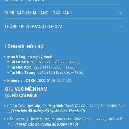
CHÍNH SÁCH MUA HÀNG – BẢO HÀNH
THÔNG TIN VUHOANGTELECOM
TỔNG ĐÀI HỖ TRỢ
Mua hàng, hỗ trợ kỹ thuật:
*
Tại HCM:
(028) 35 166 166
(08:00 – 17:30)
*
Tại HN:
(024) 6256 1111
(08:00 – 17:30)
*
Tại Nha Trang:
0915 810 810
(07:30 – 17:30)
Khiếu nại, CSKH:
0902 51 53 55
(24/7)
KHU
VỰC MIỀN NAM
Tp. Hồ Chí Minh
Số 3A Trần Quý Cáp, Phường Bình Thạnh
(08:00 – 17:30, Thứ 2 đến Thứ
7)
(
Xem bản đồ đường đi
) (Quận Bình Thạnh cũ)
Số 354/70 Lý Thường Kiệt, Phường Diên Hồng
(08:00 – 17:30, Thứ 2 đến
Thứ 7)
(
Xem bản đồ đường đi
) (Quận 10 cũ)