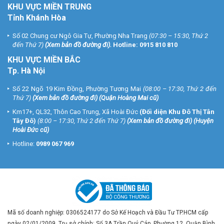
KHU VỰC MIỀN TRUNG
Tỉnh Khánh Hòa
Số 02 Chung cư Ngô Gia Tự, Phường Nha Trang
(07:30 – 15:30, Thứ 2
đến Thứ 7)
(
Xem bản đồ đường đi
).
Hotline:
0915 810 810
KHU VỰC MIỀN BẮC
Tp. Hà Nội
Số 22 Ngõ 19 Kim Đồng, Phường Tương Mai
(08:00 – 17:30, Thứ 2 đến
Thứ 7)
(
Xem bản đồ đường đi
) (Quận Hoàng Mai cũ)
Km17+, QL32, Thôn Cao Trung, Xã Hoài Đức
(Đối diện Khu Đô Thị Tân
Tây Đô)
(8:00 – 17:30, Thứ 2 đến Thứ 7)
(
Xem bản đồ đường đi
) (Huyện
Hoài Đức cũ)
Hotline:
0989 067 969
Mã số doanh nghiệp: 0306524177 do Sở Kế Hoạch và Đầu Tư TP.HCM cấp
ngày 02/01/2009. Trụ sở chính: Số 3A Trần Quý Cáp, Phường 12, Quận Bình