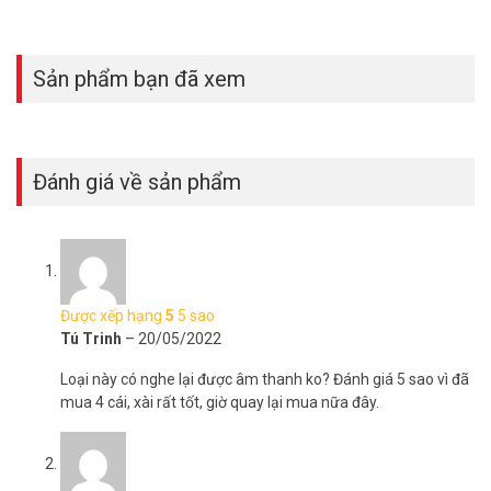
Sản phẩm bạn đã xem
Đánh giá về sản phẩm
Được xếp hạng
5
5 sao
Tú Trinh
–
20/05/2022
*** Xem thêm:
Cách phát hiện camera quay lén đơn giản nhất!
Loại này có nghe lại được âm thanh ko? Đánh giá 5 sao vì đã
Vuhoangtelecom cam kết cung cấp camera quan sát HIKVISION
mua 4 cái, xài rất tốt, giờ quay lại mua nữa đây.
giá rẻ, chất lượng tốt nhất toàn quốc. Cùng với đội ngũ kỹ thuật và
tư vấn bán hàng chuyên nghiệp sẽ mang tới cho quý khách những
giải pháp tối ưu nhất.
Đặt hàng ngay camera Hikvision DS-2CD2021G1-I mới nhất, xin vui