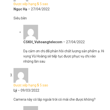
Được xếp hạng
5
5 sao
lòng liên hệ HOTLINE
1900.9259
để được hỗ trợ chu đáo. Tham
Ngọc Hạ
–
27/04/2022
khảo thêm hình ảnh tại
Facebook Vuhoangtelecom
nhé.
Siêu bền
CSKH_Vuhoangtelecom
–
27/04/2022
Dạ cảm ơn chị đã phản hồi chất lượng sản phẩm ạ. Hi
vọng Vũ Hoàng sẽ tiếp tục được phục vụ chị vào
những lần sau
Được xếp hạng
5
5 sao
Lý
–
09/03/2022
Camera này có lắp ngoài trời có mái che được không?