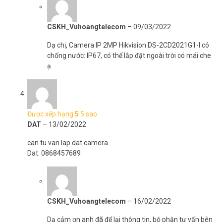
CSKH_Vuhoangtelecom
–
09/03/2022
Dạ chị, Camera IP 2MP Hikvision DS-2CD2021G1-I có
chống nước: IP67, có thể lắp đặt ngoài trời có mái che
ạ
Được xếp hạng
5
5 sao
DAT
–
13/02/2022
can tu van lap dat camera
Dat: 0868457689
CSKH_Vuhoangtelecom
–
16/02/2022
Dạ cảm ơn anh đã để lại thông tin, bộ phận tư vấn bên