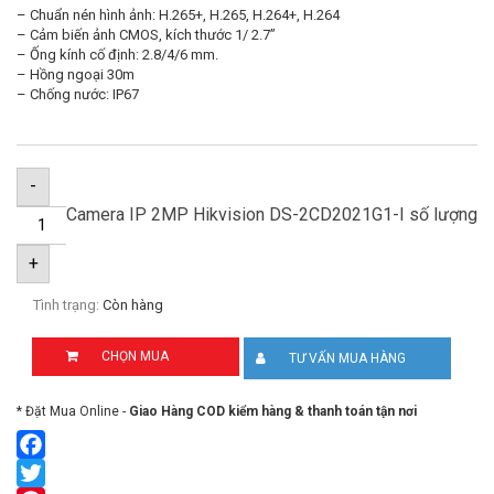
– Chuẩn nén hình ảnh: H.265+, H.265, H.264+, H.264
– Cảm biến ảnh CMOS, kích thước 1/ 2.7”
– Ống kính cố định: 2.8/4/6 mm.
– Hồng ngoại 30m
– Chống nước: IP67
-
Camera IP 2MP Hikvision DS-2CD2021G1-I số lượng
+
Tình trạng:
Còn hàng
CHỌN MUA
TƯ VẤN MUA HÀNG
* Đặt Mua Online -
Giao Hàng COD kiểm hàng & thanh toán tận nơi
Facebook