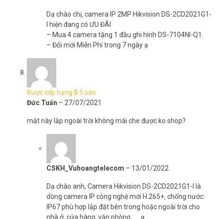
Dạ chào chị, camera IP 2MP Hikvision DS-2CD2021G1-
I hiện đang có ƯU ĐÃI
– Mua 4 camera tặng 1 đầu ghi hình DS-7104NI-Q1.
– Đổi mới Miễn Phí trong 7 ngày ạ
Được xếp hạng
5
5 sao
Đức Tuấn
–
27/07/2021
mắt này lắp ngoài trời không mái che được ko shop?
CSKH_Vuhoangtelecom
–
13/01/2022
Dạ chào anh, Camera Hikvision DS-2CD2021G1-I là
dòng camera IP công nghệ mới H.265+, chống nước:
IP67 phù hợp lắp đặt bên trong hoặc ngoài trời cho
nhà ở, cửa hàng, văn phòng, …. ạ