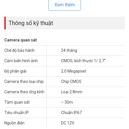
Xem thêm
Thông số kỹ thuật
Camera quan sát
Chế độ bảo hành
24 tháng
Cảm biến hình ảnh
CMOS, kích thước 1/ 2.7”
Sản phẩm
camera quan sát HIKVISION
mẫu mã thu hút khách
hàng và dễ dàng sử dụng, có nhiều tính năng ưu việt giúp người tiêu
Độ phân giải
2.0 Megapixel
dùng có thể quản lý gia đình và công việc một cách hiệu quả.
Camera theo loại chip
Chip CMOS
*** Xem thêm:
Giá camera an ninh mới nhất bao nhiêu? Có bao
nhiêu loại?
Camera theo ống kính
Loại 2.8mm
Thông số kỹ thuật camera IP 2MP
Tầm quan sát
– 30m
Hikvision DS-2CD2021G1-I
Tiêu chuẩn IP
Chuẩn IP67
– Chuẩn nén hình ảnh: H.265+, H.265, H.264+, H.264
Nguồn điện
DC 12V
– Cảm biến ảnh CMOS, kích thước 1/ 2.7”