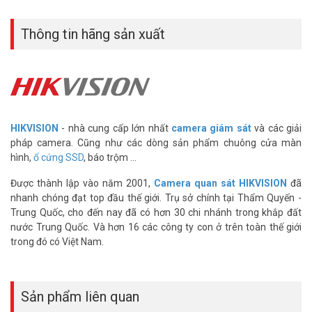
– Độ phân giải: 1920 × 1080 @30fps
– Độ nhạy sáng: Color: 0.01 Lux @(F1.2; AGC ON), 0.028 Lux @(F2.0;
Thông tin hãng sản xuất
AGC ON)
– Ống kính cố định: 2.8/4/6 mm.
–
Camera ngoài trời
hồng ngoại 30m.
– Tính năng thông minh: phát hiện vượt hàng rào ảo, phát hiện
xâm nhập, ROI: 1 vùng ưu tiên cho luồng chính.
– Chống nước: IP67
– Nguồn 12VDC, PoE (802.3af, 36 – 57 V), 0.2 A – 0.1 A, max. 5.5
HIKVISION
- nhà cung cấp lớn nhất
camera giám sát
và các giải
W
pháp camera. Cũng như các dòng sản phẩm chuông cửa màn
– Kích thước: 69.7 mm × 67.9 mm × 171.4 mm
hình,
ổ cứng SSD
, báo trộm ...
– Xuất xứ: Trung Quốc
– Bảo hành: 12 tháng
Được thành lập vào năm 2001,
Camera quan sát HIKVISION
đã
nhanh chóng đạt top đầu thế giới. Trụ sở chính tại Thẩm Quyến -
Trung Quốc, cho đến nay đã có hơn 30 chi nhánh trong khắp đất
nước Trung Quốc. Và hơn 16 các công ty con ở trên toàn thế giới
trong đó có Việt Nam.
Sản phẩm liên quan