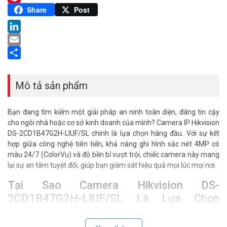
Pinterest
Share
Post
LinkedIn
Email
Share
Mô tả sản phẩm
Bạn đang tìm kiếm một giải pháp an ninh toàn diện, đáng tin cậy
cho ngôi nhà hoặc cơ sở kinh doanh của mình? Camera IP Hikvision
DS-2CD1B47G2H-LIUF/SL chính là lựa chọn hàng đầu. Với sự kết
hợp giữa công nghệ tiên tiến, khả năng ghi hình sắc nét 4MP có
màu 24/7 (ColorVu) và độ bền bỉ vượt trội, chiếc camera này mang
lại sự an tâm tuyệt đối, giúp bạn giám sát hiệu quả mọi lúc mọi nơi.
Tại Sao Camera Hikvision DS-
2CD1B47G2H-LIUF/SL Là Lựa Chọn
Thông Minh?