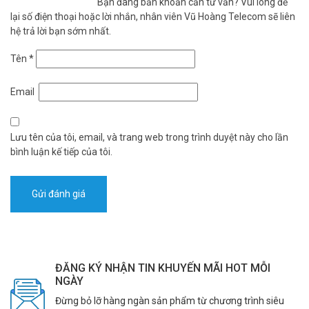
Bạn đang băn khoăn cần tư vấn? Vui lòng để
minh cho hệ thống an ninh của bạn. Với chất lượng hình ảnh 4MP
lại số điện thoại hoặc lời nhắn, nhân viên Vũ Hoàng Telecom sẽ liên
ColorVu vượt trội, khả năng hoạt động bền bỉ trong mọi điều kiện
hệ trả lời bạn sớm nhất.
thời tiết và các tính năng an ninh thông minh (phát hiện người/xe,
còi hú đèn báo), chiếc camera này sẽ mang lại sự bảo vệ toàn diện
Tên
*
và sự an tâm tuyệt đối.
Đặt mua hàng Online ngay hôm nay để được hỗ trợ giá tốt nhất.
Email
Tham khảo thêm thông tin tại
Facebook Vuhoangtelecom
nhé.
Lưu tên của tôi, email, và trang web trong trình duyệt này cho lần
bình luận kế tiếp của tôi.
ĐĂNG KÝ NHẬN TIN KHUYẾN MÃI HOT MỖI
NGÀY
Đừng bỏ lỡ hàng ngàn sản phẩm từ chương trình siêu