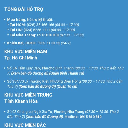
TỔNG ĐÀI HỖ TRỢ
Mua hàng, hỗ trợ kỹ thuật:
*
Tại HCM:
(028) 35 166 166
(08:00 – 17:30)
*
Tại HN:
(024) 6256 1111
(08:00 – 17:30)
*
Tại Nha Trang:
0915 810 810
(07:30 – 17:30)
Khiếu nại, CSKH:
0902 51 53 55
(24/7)
KHU
VỰC MIỀN NAM
Tp. Hồ Chí Minh
Số 3A Trần Quý Cáp, Phường Bình Thạnh
(08:00 – 17:30, Thứ 2 đến Thứ
7)
(
Xem bản đồ đường đi
) (Quận Bình Thạnh cũ)
Số 354/70 Lý Thường Kiệt, Phường Diên Hồng
(08:00 – 17:30, Thứ 2 đến
Thứ 7)
(
Xem bản đồ đường đi
) (Quận 10 cũ)
KHU VỰC MIỀN TRUNG
Tỉnh Khánh Hòa
Số 02 Chung cư Ngô Gia Tự, Phường Nha Trang
(07:30 – 15:30, Thứ 2
đến Thứ 7)
(
Xem bản đồ đường đi
).
Hotline:
0915 810 810
KHU VỰC MIỀN BẮC