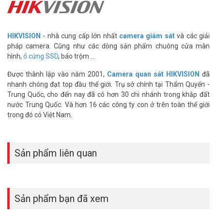
Lắp đặt tại các khu vực công cộng nhỏ, bãi giữ xe, hành
lang…
Bất kỳ ai tìm kiếm một chiếc camera IP độ phân giải cao,
nhiều tính năng thông minh và hoạt động bền bỉ.
HIKVISION
- nhà cung cấp lớn nhất
camera giám sát
và các giải
pháp camera. Cũng như các dòng sản phẩm chuông cửa màn
Thông số kỹ thuật camera IP thân trụ 4MP
hình,
ổ cứng SSD
, báo trộm ...
Hikvision DS-2CD1B47G2H-LIUF/SL
Được thành lập vào năm 2001,
Camera quan sát HIKVISION
đã
– Cảm biến 1/3″ progressive scan CMOS
nhanh chóng đạt top đầu thế giới. Trụ sở chính tại Thẩm Quyến -
– Chuẩn nén H.265, H.265+, H.264, H.264+ ; Hỗ trợ 2 luồng dữ liệu
Trung Quốc, cho đến nay đã có hơn 30 chi nhánh trong khắp đất
– Độ phân giải tối đa 2560 × 1440/20fps
nước Trung Quốc. Và hơn 16 các công ty con ở trên toàn thế giới
– Độ nhạy sáng Color: 0.001 Lux @ (F1.0, AGC ON)
trong đó có Việt Nam.
– Ống kính 4mm
– Tầm xa hồng ngoại/ Ánh sáng trắng 50m
– Chống ngược sáng WDR 120dB , BLC, HLC , 3D DNR
– Hỗ trợ chế độ đèn thông minh Smart Hybrid Light
Sản phẩm liên quan
– Tích hợp đèn còi cảnh báo (đèn cảnh báo ánh sáng trắng)
– Tính năng phát hiện người và phương tiện
– Hỗ trợ thẻ nhớ tối đa 512GB, cho phép ghi video
– Tích hợp Loa và Micro, cho phép đàm thoại 2 chiều
Sản phẩm bạn đã xem
– Hỗ trợ dịch vụ Hik-connect
– Vật liệu: Kim loại, Plastic