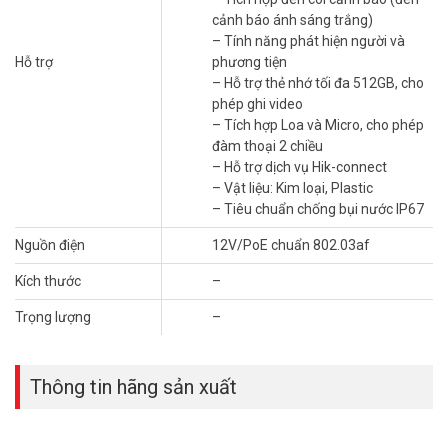
Lợi Ích Nổi Bật Khi Sử Dụng:
cảnh báo ánh sáng trắng)
– Tính năng phát hiện người và
An ninh vượt trội ngày đêm:
Quan sát rõ nét, có màu 24/7
Hỗ trợ
phương tiện
cùng khả năng phát hiện thông minh.
– Hỗ trợ thẻ nhớ tối đa 512GB, cho
Bảo vệ chủ động:
Đèn và còi hú tích hợp giúp ngăn chặn đột
phép ghi video
nhập hiệu quả.
– Tích hợp Loa và Micro, cho phép
Yên tâm trước mọi thời tiết:
Thiết kế chuẩn IP67 đảm bảo
đàm thoại 2 chiều
độ bền bỉ.
– Hỗ trợ dịch vụ Hik-connect
Giám sát và tương tác dễ dàng:
Quản lý và xem trực tiếp
– Vật liệu: Kim loại, Plastic
qua ứng dụng Hik-Connect trên điện thoại di động từ bất kỳ
– Tiêu chuẩn chống bụi nước IP67
đâu.
Nguồn điện
12V/PoE chuẩn 802.03af
Camera Hikvision DS-2CD1B47G2H-
LIUF/SL Phù Hợp Với Ai?
Kích thước
–
Sản phẩm là giải pháp lý tưởng cho nhiều nhu cầu an ninh khác
Trọng lượng
–
nhau:
Các hộ gia đình muốn tăng cường an ninh bảo vệ tài sản và
Thông tin hãng sản xuất
người thân.
Chủ cửa hàng, văn phòng, nhà xưởng cần giám sát hoạt
động kinh doanh và nhân viên.