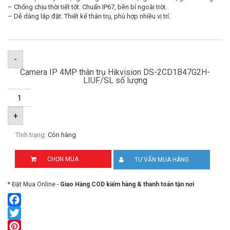
– Chống chịu thời tiết tốt: Chuẩn IP67, bền bỉ ngoài trời.
– Dễ dàng lắp đặt: Thiết kế thân trụ, phù hợp nhiều vị trí.
-
Camera IP 4MP thân trụ Hikvision DS-2CD1B47G2H-
LIUF/SL số lượng
+
Tình trạng:
Còn hàng
CHỌN MUA
TƯ VẤN MUA HÀNG
* Đặt Mua Online -
Giao Hàng COD kiểm hàng & thanh toán tận nơi
Facebook
Twitter