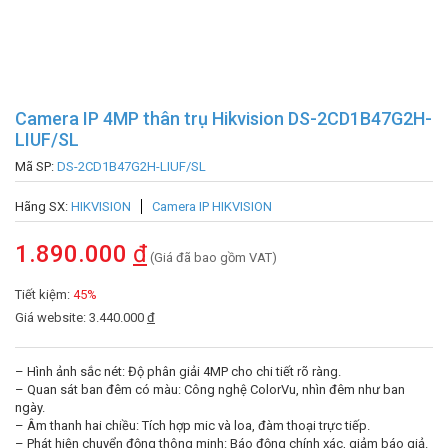
Camera IP 4MP thân trụ Hikvision DS-2CD1B47G2H-
LIUF/SL
Mã SP:
DS-2CD1B47G2H-LIUF/SL
Hãng SX:
HIKVISION
Camera IP HIKVISION
1.890.000
đ
(Giá đã bao gồm VAT)
Tiết kiệm:
45%
Giá website: 3.440.000
đ
– Hình ảnh sắc nét: Độ phân giải 4MP cho chi tiết rõ ràng.
– Quan sát ban đêm có màu: Công nghệ ColorVu, nhìn đêm như ban
ngày.
– Âm thanh hai chiều: Tích hợp mic và loa, đàm thoại trực tiếp.
– Phát hiện chuyển động thông minh: Báo động chính xác, giảm báo giả.