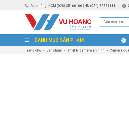
Mua hàng: HCM (028) 35166166 | HN (024) 62561111
DANH MỤC SẢN PHẨM
Trang chủ
»
Sản phẩm
»
Thiết bị camera an ninh
»
Camera qua