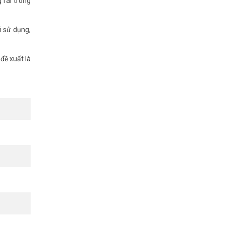
 rãi trong
i sử dụng,
đề xuất là