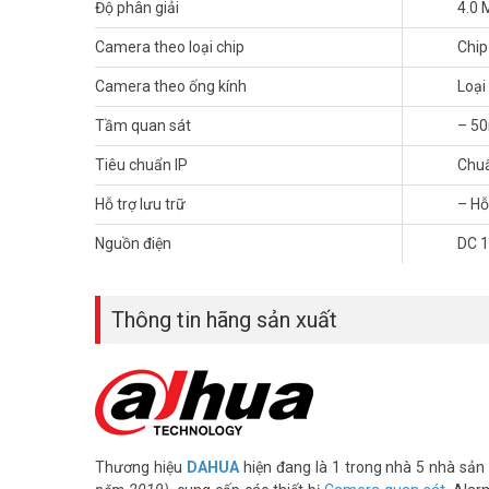
Độ phân giải
4.0 
Tham khảo các kênh thông tin khác:
– Facebook:
https://www.facebook.com/vuhoangteleco
Camera theo loại chip
Chi
– Youtube:
https://www.youtube.com/c/VuhoangTVChan
– Website:
https://vuhoangtelecom.vn/
Camera theo ống kính
Loại
Tầm quan sát
– 5
Tiêu chuẩn IP
Chuẩ
Hỗ trợ lưu trữ
– Hỗ
Nguồn điện
DC 
Thông tin hãng sản xuất
Thương hiệu
DAHUA
hiện đang là 1 trong nhà 5 nhà sản 