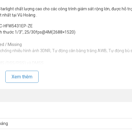
ight chất lượng cao cho các công trình giám sát rộng lớn, được hỗ tr
 nhất tại Vũ Hoàng .
IPC-HFW5431EP-ZE
ch thước 1/3”, 25/30fps@4M(2688×1520)
ed / Missing
chống nhiễu hình ảnh 3DNR, Tự động cân bằng trắng AWB, Tự động bù 
 CMS (DSS/PSS) và DMSS
Xem thêm
́t, quý khách hàng vui lòng liên hệ HOTLINE 1900 9259 – (028) 35 166 
được hỗ trợ tốt nhất.
háng