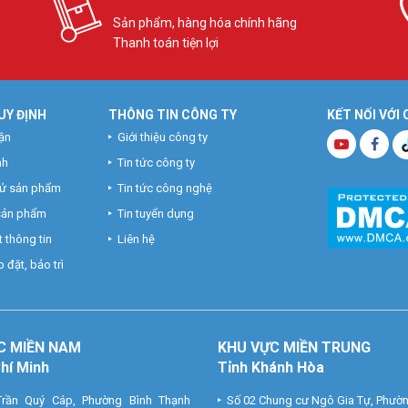
Sản phẩm, hàng hóa chính hãng
Thanh toán tiện lợi
UY ĐỊNH
THÔNG TIN CÔNG TY
KẾT NỐI VỚI
ận
Giới thiệu công ty
nh
Tin tức công ty
hử sản phẩm
Tin tức công nghệ
 sản phẩm
Tin tuyển dụng
 thông tin
Liên hệ
 đặt, bảo trì
C MIỀN NAM
KHU VỰC MIỀN TRUNG
Chí Minh
Tỉnh Khánh Hòa
rần Quý Cáp, Phường Bình Thạnh
Số 02 Chung cư Ngô Gia Tự, Phườ