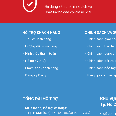
Đa dạng sản phẩm và dịch vụ
Chất lượng cao với giá ưu đãi
HỖ TRỢ KHÁCH HÀNG
CHÍNH SÁCH VÀ Q
Tiêu chí bán hàng
Chính sách giao nh
Hướng dẫn mua hàng
Chính sách bảo hà
Hình thức thanh toán
Chính sách dùng t
Hỗ trợ kỹ thuật
Chính sách đổi trả
Chăm sóc khách hàng
Chính sách bảo mật
Đăng ký Đại lý
Bảng giá dịch vụ lắp
TỔNG ĐÀI HỖ TRỢ
KHU
VỰ
Tp. Hồ 
Mua hàng, hỗ trợ kỹ thuật:
*
Tại HCM:
(028) 35 166 166
(08:00 – 17:30)
Số 3A T