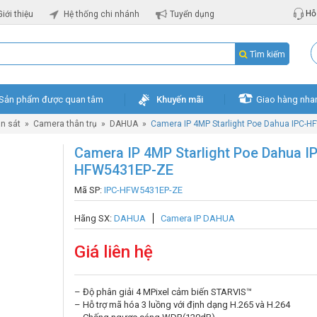
Hỗ 
Giới thiệu
Hệ thống chi nhánh
Tuyển dụng
Tìm kiếm
Sản phẩm được quan tâm
Khuyến mãi
Giao hàng nha
n sát
»
Camera thân trụ
»
DAHUA
»
Camera IP 4MP Starlight Poe Dahua IPC-
Camera IP 4MP Starlight Poe Dahua I
HFW5431EP-ZE
Mã SP:
IPC-HFW5431EP-ZE
Hãng SX:
DAHUA
Camera IP DAHUA
Giá liên hệ
– Độ phân giải 4 MPixel cảm biến STARVIS™
– Hỗ trợ mã hóa 3 luồng với định dạng H.265 và H.264