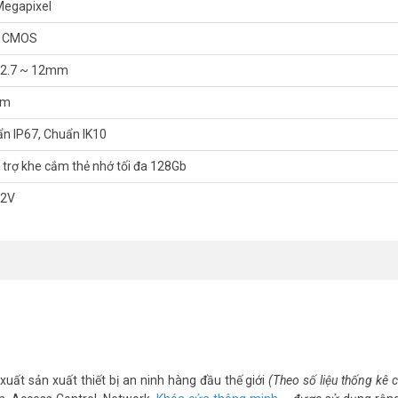
Megapixel
m/
p CMOS
nel
 2.7 ~ 12mm
0m
n IP67, Chuẩn IK10
 trợ khe cắm thẻ nhớ tối đa 128Gb
12V
xuất sản xuất thiết bị an ninh hàng đầu thế giới
(Theo số liệu thống kê