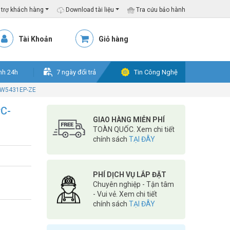
trợ khách hàng
Download tài liệu
Tra cứu bảo hành
Tài Khoản
Giỏ hàng
nh 24h
7 ngày đổi trả
Tin Công Nghệ
HFW5431EP-ZE
PC-
GIAO HÀNG MIỄN PHÍ
TOÀN QUỐC. Xem chi tiết
chính sách
TẠI ĐÂY
PHÍ DỊCH VỤ LẮP ĐẶT
Chuyên nghiệp - Tận tâm
- Vui vẻ. Xem chi tiết
chính sách
TẠI ĐÂY