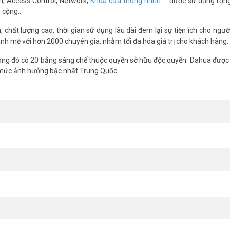
m, Access Control, Network,
Khóa cửa thông minh
… được sử dụng rộng
g cộng…
chất lượng cao, thời gian sử dụng lâu dài đem lại sự tiện ích cho ngườ
nh mẽ với hơn 2000 chuyên gia, nhằm tối đa hóa giá trị cho khách hàng.
ng đó có 20 bằng sáng chế thuộc quyền sở hữu độc quyền. Dahua được 
 mức ảnh hưởng bậc nhất Trung Quốc.