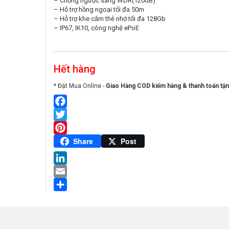
– Chống ngược sáng WDR(120dB)
– Hỗ trợ hồng ngoại tối đa 50m
– Hỗ trợ khe cắm thẻ nhớ tối đa 128Gb
– IP67, IK10, công nghệ ePoE
Hết hàng
* Đặt Mua Online -
Giao Hàng COD kiểm hàng & thanh toán tận
Facebook
Twitter
Pinterest
Share
Post
LinkedIn
Email
Share