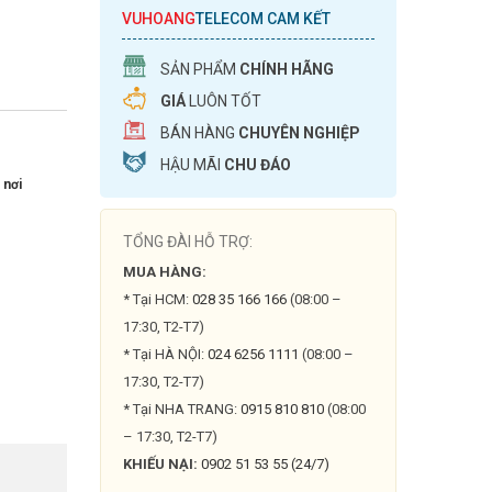
VUHOANG
TELECOM CAM KẾT
SẢN PHẨM
CHÍNH HÃNG
GIÁ
LUÔN TỐT
BÁN HÀNG
CHUYÊN NGHIỆP
HẬU MÃI
CHU ĐÁO
 nơi
TỔNG ĐÀI HỖ TRỢ:
MUA HÀNG:
* Tại HCM:
028 35 166 166
(08:00 –
17:30, T2-T7)
* Tại HÀ NỘI:
024 6256 1111
(08:00 –
17:30, T2-T7)
* Tại NHA TRANG:
0915 810 810
(08:00
– 17:30, T2-T7)
KHIẾU NẠI:
0902 51 53 55 (24/7)