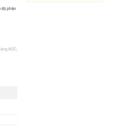
ợ độ phân
sáng AGC,
Camera IP 4MP Starlight Poe
Dahua IPC-HFW5431EP-ZE
Đang cập nhật giá
166 –
Mua Ngay