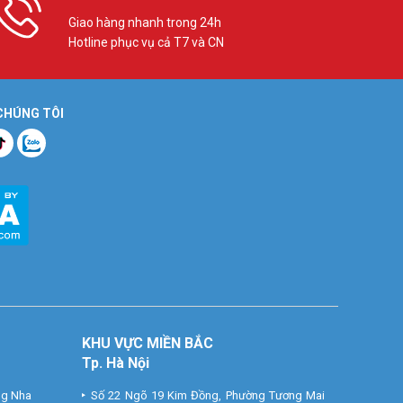
Giao hàng nhanh trong 24h
Hotline phục vụ cả T7 và CN
 CHÚNG TÔI
KHU VỰC MIỀN BẮC
Tp. Hà Nội
ng Nha
Số 22 Ngõ 19 Kim Đồng, Phường Tương Mai