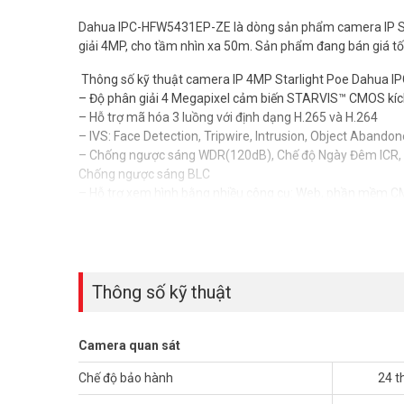
Dahua IPC-HFW5431EP-ZE là dòng sản phẩm camera IP Starl
giải 4MP, cho tầm nhìn xa 50m. Sản phẩm đang bán giá tốt
Thông số kỹ thuật camera IP 4MP Starlight Poe Dahua 
– Độ phân giải 4 Megapixel cảm biến STARVIS™ CMOS kí
– Hỗ trợ mã hóa 3 luồng với định dạng H.265 và H.264
– IVS: Face Detection, Tripwire, Intrusion, Object Abandon
– Chống ngược sáng WDR(120dB), Chế độ Ngày Đêm ICR, 
Chống ngược sáng BLC
– Hỗ trợ xem hình bằng nhiều công cụ: Web, phần mềm
– Tiêu cự điều chỉnh 2.7 – 13.5mm
– Hỗ trợ hồng ngoại tối đa 50m
– 2/1 Alarm in/out, 1/1 audio in/out
– Hỗ trợ khe cắm thẻ nhớ tối đa 128Gb
– IP67, IK10, công nghệ ePoE
Thông số kỹ thuật
– Xuất xứ: Trung Quốc
– Bảo hành: 24 tháng
Camera quan sát
Để cập nhật thông tin giá camera giám sát DAHUA mới nhâ
(028) 3962 5555 – (024) 6256 1111 – (024) 3273 6666 để 
Chế độ bảo hành
24 t