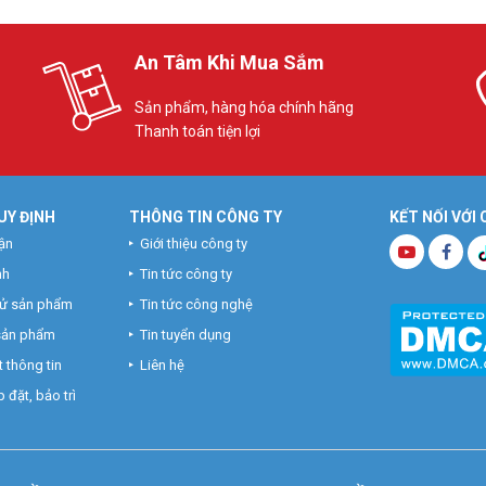
An Tâm Khi Mua Sắm
Sản phẩm, hàng hóa chính hãng
Thanh toán tiện lợi
UY ĐỊNH
THÔNG TIN CÔNG TY
KẾT NỐI VỚI
ận
Giới thiệu công ty
nh
Tin tức công ty
hử sản phẩm
Tin tức công nghệ
 sản phẩm
Tin tuyển dụng
 thông tin
Liên hệ
 đặt, bảo trì