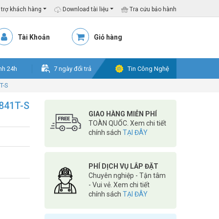
trợ khách hàng
Download tài liệu
Tra cứu bảo hành
Tài Khoản
Giỏ hàng
nh 24h
7 ngày đổi trả
Tin Công Nghệ
T-S
841T-S
GIAO HÀNG MIỄN PHÍ
TOÀN QUỐC. Xem chi tiết
chính sách
TẠI ĐÂY
PHÍ DỊCH VỤ LẮP ĐẶT
Chuyên nghiệp - Tận tâm
- Vui vẻ. Xem chi tiết
chính sách
TẠI ĐÂY