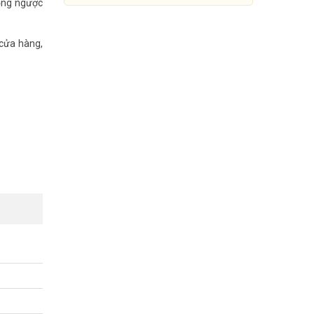
hống ngược
 cửa hàng,
Camera IP 8MP DAHUA DH-
IPC-HDW2841T-S
Đang cập nhật giá
Mua Ngay