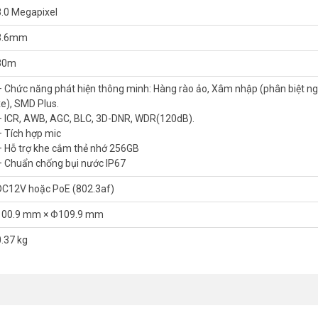
8.0 Megapixel
3.6mm
ôm nay để được hỗ trợ giá tốt nhất. Tham khảo thêm thông tin tại
30m
– Chức năng phát hiện thông minh: Hàng rào ảo, Xâm nhập (phân biệt ng
xe), SMD Plus.
– ICR, AWB, AGC, BLC, 3D-DNR, WDR(120dB).
– Tích hợp mic
– Hỗ trợ khe cắm thẻ nhớ 256GB
– Chuẩn chống bụi nước IP67
DC12V hoặc PoE (802.3af)
100.9 mm × Φ109.9 mm
0.37 kg