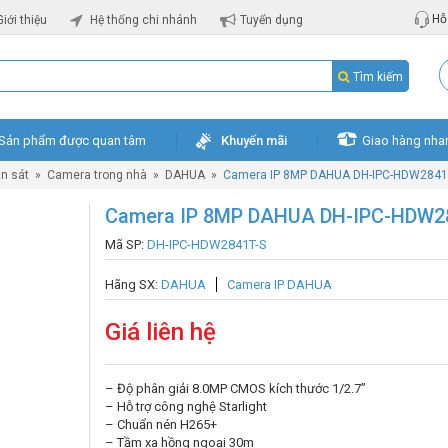
Hỗ 
Giới thiệu
Hệ thống chi nhánh
Tuyển dụng
Tìm kiếm
Sản phẩm được quan tâm
Khuyến mãi
Giao hàng nha
n sát
»
Camera trong nhà
»
DAHUA
»
Camera IP 8MP DAHUA DH-IPC-HDW2841
Camera IP 8MP DAHUA DH-IPC-HDW2
Mã SP:
DH-IPC-HDW2841T-S
Hãng SX:
DAHUA
Camera IP DAHUA
Giá liên hệ
– Độ phân giải 8.0MP CMOS kích thước 1/2.7”
– Hỗ trợ công nghệ Starlight
– Chuẩn nén H265+
– Tầm xa hồng ngoại 30m