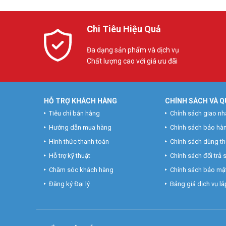
Chi Tiêu Hiệu Quả
Đa dạng sản phẩm và dịch vụ
Chất lượng cao với giá ưu đãi
HỖ TRỢ KHÁCH HÀNG
CHÍNH SÁCH VÀ Q
Tiêu chí bán hàng
Chính sách giao nh
Hướng dẫn mua hàng
Chính sách bảo hà
Hình thức thanh toán
Chính sách dùng t
Hỗ trợ kỹ thuật
Chính sách đổi trả
Chăm sóc khách hàng
Chính sách bảo mật
Đăng ký Đại lý
Bảng giá dịch vụ lắp