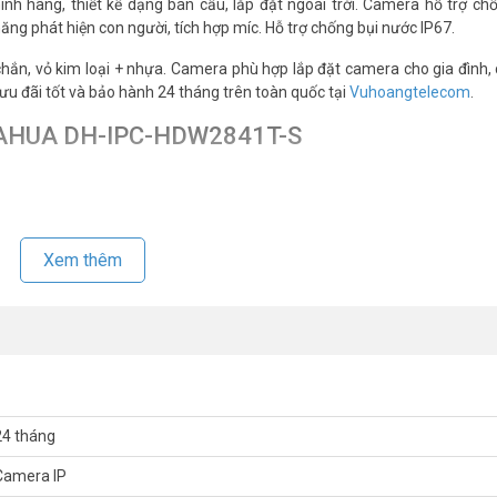
ính hãng, thiết kế dạng bán cầu, lắp đặt ngoài trời. Camera hỗ trợ c
ng phát hiện con người, tích hợp míc. Hỗ trợ chống bụi nước IP67.
 chắn, vỏ kim loại + nhựa. Camera phù hợp lắp đặt camera cho gia đình,
u đãi tốt và bảo hành 24 tháng trên toàn quốc tại
Vuhoangtelecom
.
 DAHUA DH-IPC-HDW2841T-S
Xem thêm
 (phân biệt người và xe), SMD Plus.
24 tháng
Camera IP