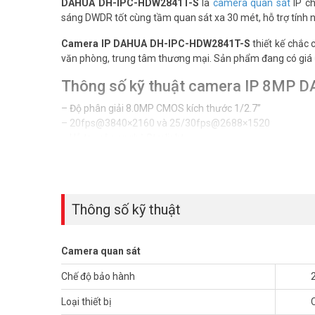
DAHUA DH-IPC-HDW2841T-S
là
camera quan sát
IP ch
sáng DWDR tốt cùng tầm quan sát xa 30 mét, hỗ trợ tính nă
Camera IP DAHUA DH-IPC-HDW2841T-S
thiết kế chắc
văn phòng, trung tâm thương mại. Sản phẩm đang có giá ư
Thông số kỹ thuật camera IP 8MP
– Độ phân giải 8.0MP CMOS kích thước 1/2.7”
– 20fps@3840×2160 và 25/30fps@2688×1520
– Hỗ trợ công nghệ Starlight
– Chuẩn nén H265+
– Ống kính cố định 3.6mm và 2.8mm (option)
– Tầm xa hồng ngoại 30m
– Chức năng phát hiện thông minh: Hàng rào ảo, Xâm nhập
Thông số kỹ thuật
– ICR, AWB, AGC, BLC, 3D-DNR, WDR(120dB).
– Tích hợp mic
– Hỗ trợ khe cắm thẻ nhớ 256GB
Camera quan sát
– Chuẩn chống bụi nước IP67
– Chất liệu kim loại + nhựa
Chế độ bảo hành
– Điện áp DC12V hoặc PoE (802.3af)
– Kích thước: 100.9 mm × Φ109.9 mm
Loại thiết bị
– Trọng lượng: 0.37 kg