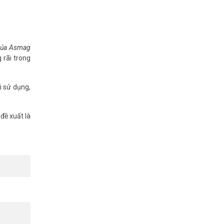
 của Asmag
 rãi trong
i sử dụng,
đề xuất là