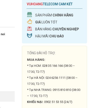
VUHOANG
TELECOM CAM KẾT
SẢN PHẨM
CHÍNH HÃNG
GIÁ
LUÔN TỐT
BÁN HÀNG
CHUYÊN NGHIỆP
 nơi
HẬU MÃI
CHU ĐÁO
TỔNG ĐÀI HỖ TRỢ:
MUA HÀNG:
* Tại HCM:
028 35 166 166
(08:00 –
17:30, T2-T7)
* Tại HÀ NỘI:
024 6256 1111
(08:00 –
17:30, T2-T7)
* Tại NHA TRANG:
0915 810 810
(08:00
– 17:30, T2-T7)
KHIẾU NẠI:
0902 51 53 55 (24/7)