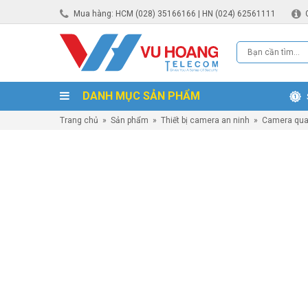
Mua hàng: HCM (028) 35166166 | HN (024) 62561111
DANH MỤC SẢN PHẨM
Trang chủ
»
Sản phẩm
»
Thiết bị camera an ninh
»
Camera qua