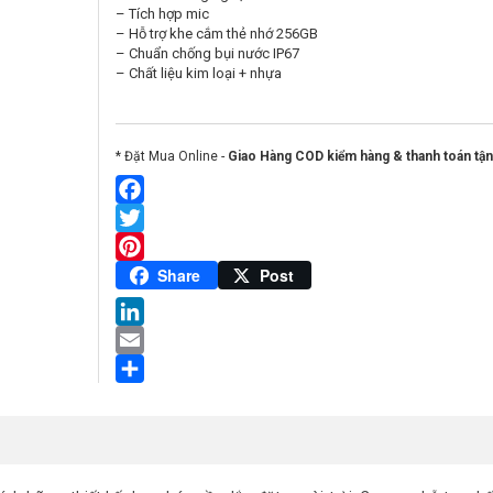
– Tích hợp mic
– Hỗ trợ khe cắm thẻ nhớ 256GB
– Chuẩn chống bụi nước IP67
– Chất liệu kim loại + nhựa
* Đặt Mua Online -
Giao Hàng COD kiểm hàng & thanh toán tận
Facebook
Twitter
Pinterest
Share
Post
LinkedIn
Email
Share