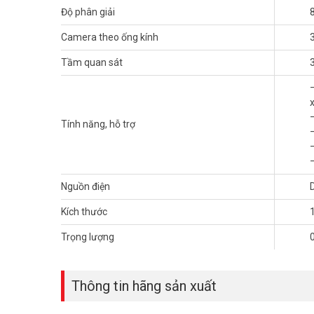
Độ phân giải
– Xuất xứ: Trung Quốc.
– Bảo hành: 24 tháng.
Camera theo ống kính
Đặt mua hàng DAHUA DH-IPC-HDW2841T-S Online ngay h
Tầm quan sát
Vuhoangtelecom
nhé.
Tính năng, hỗ trợ
Nguồn điện
Kích thước
Trọng lượng
Thông tin hãng sản xuất