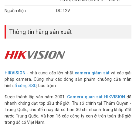
Hikvision DS-2TD2617B-6/PA
Nguồn điện
DC 12V
– Camera tầm nhiệt chất lượng.
– Video mode：Bi-spectrum image fusion.
– Độ chính xác：±0.5℃
Thông tin hãng sản xuất
– Phạm vi：30-45℃
– Nhiệt độ làm việc 10 ~ 35 ℃.
– Chiều cao lắp đặt 1,5m.
– Thermal：160 × 120.
– Lens: 6mm.
– FOV：25°×18.7°.
– Optical：2688 × 1520.
HIKVISION
- nhà cung cấp lớn nhất
camera giám sát
và các giải
– Ống kính: 8mm.
pháp camera. Cũng như các dòng sản phẩm chuông cửa màn
– Khoảng cách mặt：1.5~2.5m.
hình,
ổ cứng SSD
, báo trộm ...
– Xuất xứ: Trung Quốc.
Được thành lập vào năm 2001,
Camera quan sát HIKVISION
đã
– Bảo hành: 24 tháng.
nhanh chóng đạt top đầu thế giới. Trụ sở chính tại Thẩm Quyến -
>> Xem thêm:
Camera giám sát
|
Thiết bị camera an ninh
Trung Quốc, cho đến nay đã có hơn 30 chi nhánh trong khắp đất
Giải pháp thiết bị đo ảnh nhiệt HIKVISION bao gồm:
nước Trung Quốc. Và hơn 16 các công ty con ở trên toàn thế giới
trong đó có Việt Nam.
1 camera thân trụ DS-2TD2617B-6/PA/ DS-2TD2617B-
3/PA hoặc camera Dome DS-2TD1217B-6/PA or DS-