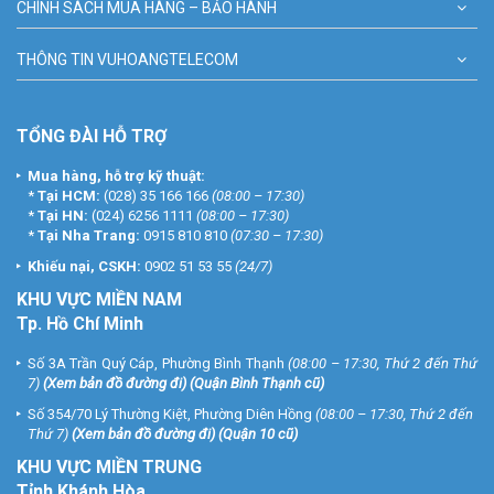
CHÍNH SÁCH MUA HÀNG – BẢO HÀNH
THÔNG TIN VUHOANGTELECOM
TỔNG ĐÀI HỖ TRỢ
Mua hàng, hỗ trợ kỹ thuật:
*
Tại HCM:
(028) 35 166 166
(08:00 – 17:30)
*
Tại HN:
(024) 6256 1111
(08:00 – 17:30)
*
Tại Nha Trang:
0915 810 810
(07:30 – 17:30)
Khiếu nại, CSKH:
0902 51 53 55
(24/7)
KHU
VỰC MIỀN NAM
Tp. Hồ Chí Minh
Số 3A Trần Quý Cáp, Phường Bình Thạnh
(08:00 – 17:30, Thứ 2 đến Thứ
7)
(
Xem bản đồ đường đi
) (Quận Bình Thạnh cũ)
Số 354/70 Lý Thường Kiệt, Phường Diên Hồng
(08:00 – 17:30, Thứ 2 đến
Thứ 7)
(
Xem bản đồ đường đi
) (Quận 10 cũ)
KHU VỰC MIỀN TRUNG
Tỉnh Khánh Hòa