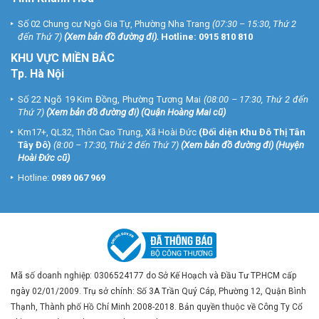
Số 02 Chung cư Ngô Gia Tự, Phường Nha Trang
(07:30 – 15:30, Thứ 2
đến Thứ 7)
(
Xem bản đồ đường đi
).
Hotline:
0915 810 810
KHU VỰC MIỀN BẮC
Tp. Hà Nội
Số 22 Ngõ 19 Kim Đồng, Phường Tương Mai
(08:00 – 17:30, Thứ 2 đến
Thứ 7)
(
Xem bản đồ đường đi
) (Quận Hoàng Mai cũ)
Km17+, QL32, Thôn Cao Trung, Xã Hoài Đức
(Đối diện Khu Đô Thị Tân
Tây Đô)
(8:00 – 17:30, Thứ 2 đến Thứ 7)
(
Xem bản đồ đường đi
) (Huyện
Hoài Đức cũ)
Hotline:
0989 067 969
Mã số doanh nghiệp: 0306524177 do Sở Kế Hoạch và Đầu Tư TP.HCM cấp
ngày 02/01/2009. Trụ sở chính: Số 3A Trần Quý Cáp, Phường 12, Quận Bình
Thạnh, Thành phố Hồ Chí Minh 2008-2018. Bản quyền thuộc về Công Ty Cổ