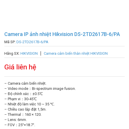
Camera IP ảnh nhiệt Hikvision DS-2TD2617B-6/PA
Mã SP:
DS-2TD2617B-6/PA
Hãng SX:
HIKVISION
Camera cảm biến thân nhiệt HIKVISION
Giá liên hệ
– Camera cảm biến nhiệt.
– Video mode：Bi-spectrum image fusion.
– Độ chính xác：±0.5℃
– Phạm vi：30-45℃
– Nhiệt độ làm việc 10 ~ 35 ℃.
– Chiều cao lắp đặt 1,5m.
– Thermal：160 × 120.
– Lens: 6mm.
– FOV：25°×18.7°.