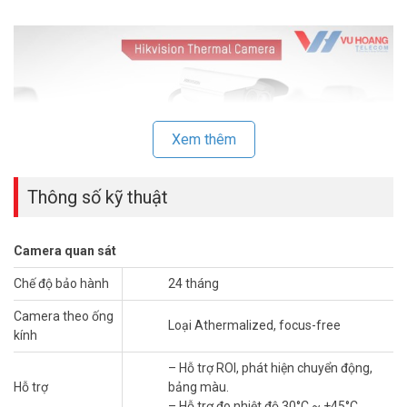
Xem thêm
Thông số kỹ thuật
Camera quan sát
Video giới thiệu giải pháp camera đo người bị sốt Hikvision tự
động không tiếp xúc
Chế độ bảo hành
24 tháng
https://youtu.be/jlNr_3jiJVI
Camera theo ống
Loại Athermalized, focus-free
kính
>> Tham khảo:
Trọn bộ camera đo thân nhiệt Hikvision giá tốt
– Hỗ trợ ROI, phát hiện chuyển động,
nhất năm 2020
Hỗ trợ
bảng màu.
Thông số kỹ thuật camera IP ảnh nhiệt
– Hỗ trợ đo nhiệt độ 30°C ~ +45°C.