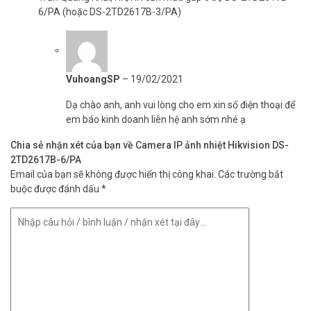
– Youtube:
https://www.youtube.com/c/VuhoangTVChannel
6/PA (hoặc DS-2TD2617B-3/PA)
– Website:
https://vuhoangtelecom.vn/
VuhoangSP
–
19/02/2021
Dạ chào anh, anh vui lòng cho em xin số điện thoại để
em báo kinh doanh liên hệ anh sớm nhé ạ
Chia sẻ nhận xét của bạn về Camera IP ảnh nhiệt Hikvision DS-
2TD2617B-6/PA
Email của bạn sẽ không được hiển thị công khai.
Các trường bắt
buộc được đánh dấu
*