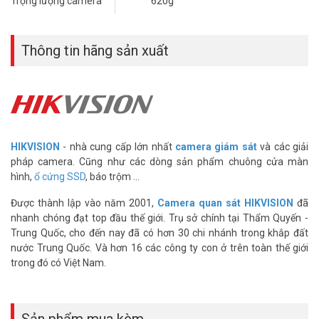
Trọng lượng camera
620g
– Tính năng phát hiện người
– Tích hợp Micro
– Hỗ trợ thẻ nhớ tối đa 512GB, cho phép ghi video
Thông tin hãng sản xuất
– Hỗ trợ tiêu chuân IP66
– Hỗ trợ dịch vụ Hik-connect, tên miền CameraDDNS
– Nguồn cấp: 12 VDC ± 25%, 0.75 A
– Kích thước: 163.9 mm × 185.8 mm
– Trọng lượng: 620g
– Vật liệu: Kim loại, Plastic
HIKVISION
- nhà cung cấp lớn nhất
camera giám sát
và các giải
– Xuất xứ: Trung Quốc
pháp camera. Cũng như các dòng sản phẩm chuông cửa màn
– Bảo hành: 24 tháng
hình,
ổ cứng SSD
, báo trộm ...
Câu hỏi thường gặp về camera Hikvision
Được thành lập vào năm 2001,
Camera quan sát HIKVISION
đã
DS-2DE2C600MWG-E (FAQ)
nhanh chóng đạt top đầu thế giới. Trụ sở chính tại Thẩm Quyến -
Camera có hoạt động khi mất điện hay mất
Trung Quốc, cho đến nay đã có hơn 30 chi nhánh trong khắp đất
mạng không?
nước Trung Quốc. Và hơn 16 các công ty con ở trên toàn thế giới
trong đó có Việt Nam.
Camera cần nguồn điện và kết nối mạng để hoạt động. Khi mất
điện, camera sẽ ngừng hoạt động. Khi mất mạng, camera vẫn ghi
hình vào thẻ nhớ. Nhưng bạn không thể xem trực tiếp từ xa.
Sản phẩm mua kèm