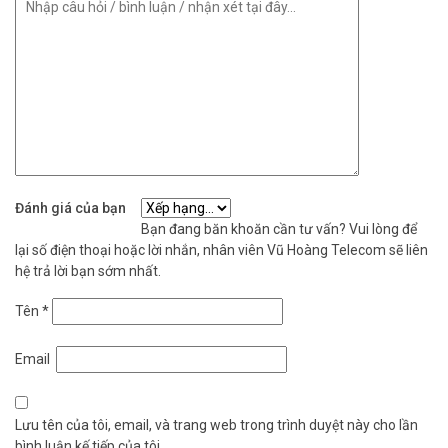
không?
Tính năng này sử dụng thuật toán AI tiên tiến. Độ chính xác rất cao
trong việc phân biệt người với các đối tượng chuyển động khác.
Giúp giảm thiểu đáng kể báo động gió.
Đặt mua hàng Online ngay hôm nay để được hỗ trợ giá tốt nhất.
Tham khảo thêm thông tin tại
Facebook Vuhoangtelecom
nhé.
Đánh giá của bạn
Bạn đang băn khoăn cần tư vấn? Vui lòng để
lại số điện thoại hoặc lời nhắn, nhân viên Vũ Hoàng Telecom sẽ liên
hệ trả lời bạn sớm nhất.
Tên
*
Email
Lưu tên của tôi, email, và trang web trong trình duyệt này cho lần
bình luận kế tiếp của tôi.