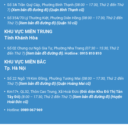
Số 3A Trần Quý Cáp, Phường Bình Thạnh
(08:00 – 17:30, Thứ 2 đến Thứ
7)
(
Xem bản đồ đường đi
) (Quận Bình Thạnh cũ)
Số 354/70 Lý Thường Kiệt, Phường Diên Hồng
(08:00 – 17:30, Thứ 2 đến
Thứ 7)
(
Xem bản đồ đường đi
) (Quận 10 cũ)
KHU VỰC MIỀN TRUNG
Tỉnh Khánh Hòa
Số 02 Chung cư Ngô Gia Tự, Phường Nha Trang
(07:30 – 15:30, Thứ 2
đến Thứ 7)
(
Xem bản đồ đường đi
).
Hotline:
0915 810 810
KHU VỰC MIỀN BẮC
Tp. Hà Nội
Số 22 Ngõ 19 Kim Đồng, Phường Tương Mai
(08:00 – 17:30, Thứ 2 đến
Thứ 7)
(
Xem bản đồ đường đi
) (Quận Hoàng Mai cũ)
Km17+, QL32, Thôn Cao Trung, Xã Hoài Đức
(Đối diện Khu Đô Thị Tân
Tây Đô)
(8:00 – 17:30, Thứ 2 đến Thứ 7)
(
Xem bản đồ đường đi
) (Huyện
Hoài Đức cũ)
Hotline:
0989 067 969