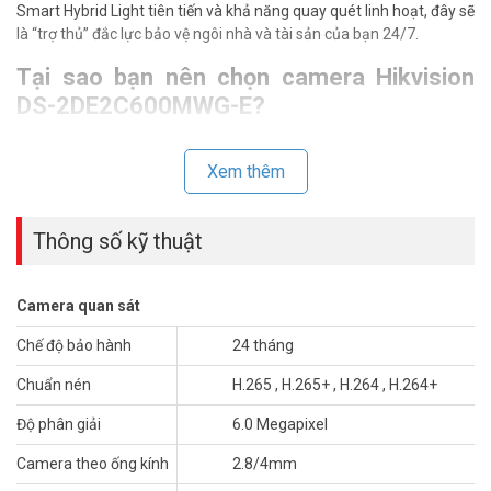
Smart Hybrid Light tiên tiến và khả năng quay quét linh hoạt, đây sẽ
là “trợ thủ” đắc lực bảo vệ ngôi nhà và tài sản của bạn 24/7.
Tại sao bạn nên chọn camera Hikvision
DS-2DE2C600MWG-E?
Cuộc sống hiện đại cần một giải pháp an ninh thông minh. Camera
Hikvision DS-2DE2C600MWG-E không chỉ là một chiếc camera. Nó
Xem thêm
là một hệ thống giám sát thông minh thu nhỏ.
Bạn từng mệt mỏi với những cảnh báo giả?
Thông số kỹ thuật
Tính năng phát hiện người sẽ giải quyết triệt để vấn đề này. Bạn chỉ
nhận được thông báo khi thực sự có người xuất hiện.
Camera quan sát
Ánh sáng ban đêm không còn là trở ngại
Chế độ bảo hành
24 tháng
Công nghệ Smart Hybrid Light
là điểm nhấn đột phá. Bạn có thể lựa
chọn hình ảnh đen trắng truyền thống. Hoặc hình ảnh có màu sắc
Chuẩn nén
H.265 , H.265+ , H.264 , H.264+
chân thực để nhận diện rõ hơn.
Độ phân giải
6.0 Megapixel
Việc lắp đặt và sử dụng cực kỳ đơn giản.
Camera theo ống kính
2.8/4mm
Kết nối mạng, cấu hình qua app Hik-connect là xong. Ai cũng có thể