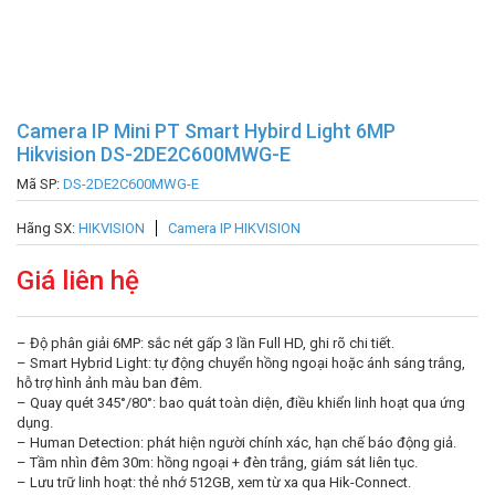
Camera IP Mini PT Smart Hybird Light 6MP
Hikvision DS-2DE2C600MWG-E
Mã SP:
DS-2DE2C600MWG-E
Hãng SX:
HIKVISION
Camera IP HIKVISION
Giá liên hệ
– Độ phân giải 6MP: sắc nét gấp 3 lần Full HD, ghi rõ chi tiết.
– Smart Hybrid Light: tự động chuyển hồng ngoại hoặc ánh sáng trắng,
hỗ trợ hình ảnh màu ban đêm.
– Quay quét 345°/80°: bao quát toàn diện, điều khiển linh hoạt qua ứng
dụng.
– Human Detection: phát hiện người chính xác, hạn chế báo động giả.
– Tầm nhìn đêm 30m: hồng ngoại + đèn trắng, giám sát liên tục.
– Lưu trữ linh hoạt: thẻ nhớ 512GB, xem từ xa qua Hik-Connect.