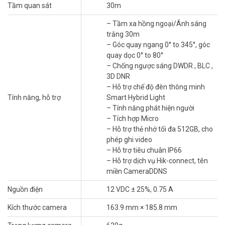
Tầm quan sát
30m
tự làm được chỉ trong vài phút. Hoặc liên hệ đội ngũ kỹ thuật Vũ
Hoàng Telecom hỗ trợ lắp đặt.
– Tầm xa hồng ngoại/Ánh sáng
trắng 30m
Camera IP Hikvision
DS-2DE2C600MWG-E là sự kết hợp hoàn hảo
– Góc quay ngang 0° to 345°, góc
giữa công nghệ hình ảnh tiên tiến và trí tuệ nhân tạo. Sản phẩm
quay dọc 0° to 80°
mang lại sự an tâm tuyệt đối với khả năng giám sát vượt trội, ngày
– Chống ngược sáng DWDR , BLC ,
và đêm. Liên hệ ngay với Vũ Hoàng Telecom để nhận tư vấn miễn
3D DNR
phí, lắp đặt tối ưu cho sản phẩm này!
– Hỗ trợ chế độ đèn thông minh
Thông số kỹ thuật camera IP Mini PT
Tính năng, hỗ trợ
Smart Hybrid Light
– Tính năng phát hiện người
Smart Hybird Light 6MP Hikvision DS-
– Tích hợp Micro
2DE2C600MWG-E
– Hỗ trợ thẻ nhớ tối đa 512GB, cho
– Cảm biến 1/2.4″ progressive scan CMOS
phép ghi video
– Chuẩn nén H.265 , H.265+ , H.264 , H.264+
– Hỗ trợ tiêu chuân IP66
– Độ nhạy sáng Color: 0.01 Lux @ (F1.6, AGC ON)
– Hỗ trợ dịch vụ Hik-connect, tên
– Độ phân giải tối đa (3200 × 1800)/20fps
miền CameraDDNS
– Ống kính 2.8/4mm
Nguồn điện
12 VDC ± 25%, 0.75 A
– Tầm xa hồng ngoại/Ánh sáng trắng 30m
– Góc quay ngang 0° to 345°, góc quay dọc 0° to 80°
Kích thước camera
163.9 mm × 185.8 mm
– Chống ngược sáng DWDR , BLC , 3D DNR
– Hỗ trợ chế độ đèn thông minh Smart Hybrid Light