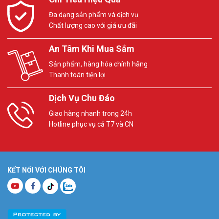
Đa dạng sản phẩm và dịch vụ
Chất lượng cao với giá ưu đãi
An Tâm Khi Mua Sắm
Sản phẩm, hàng hóa chính hãng
Thanh toán tiện lợi
Dịch Vụ Chu Đáo
Giao hàng nhanh trong 24h
Hotline phục vụ cả T7 và CN
KẾT NỐI VỚI CHÚNG TÔI