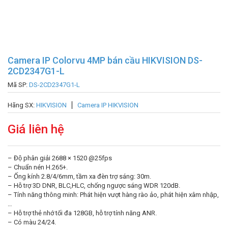
Camera IP Colorvu 4MP bán cầu HIKVISION DS-
2CD2347G1-L
Mã SP:
DS-2CD2347G1-L
Hãng SX:
HIKVISION
Camera IP HIKVISION
Giá liên hệ
– Độ phân giải 2688 × 1520 @25fps
– Chuẩn nén H.265+.
– Ống kính 2.8/4/6mm, tầm xa đèn trợ sáng: 30m.
– Hỗ trợ 3D DNR, BLC,HLC, chống ngược sáng WDR 120dB.
– Tính năng thông minh: Phát hiện vượt hàng rào ảo, phát hiện xâm nhập,
…
– Hỗ trợ thẻ nhớ tối đa 128GB, hỗ trợ tính năng ANR.
– Có màu 24/24.