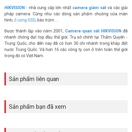
– Xuất xứ: Trung Quốc
HIKVISION
- nhà cung cấp lớn nhất
camera giám sát
và các giải
– Bảo hành: 24 tháng
pháp camera. Cũng như các dòng sản phẩm chuông cửa màn
Đặt mua ngay sản phẩm HIKVISION DS-2CD2347G1-L mới nhất,
hình,
ổ cứng SSD
, báo trộm ...
quý khách hàng vui lòng liên hệ HOTLINE 1900 9259 để được hỗ trợ
Được thành lập vào năm 2001,
Camera quan sát HIKVISION
đã
tốt nhất. Tham khảo thêm hình ảnh tại
Facebook Vuhoangtelecom
nhanh chóng đạt top đầu thế giới. Trụ sở chính tại Thẩm Quyến -
nhé.
Trung Quốc, cho đến nay đã có hơn 30 chi nhánh trong khắp đất
nước Trung Quốc. Và hơn 16 các công ty con ở trên toàn thế giới
trong đó có Việt Nam.
Sản phẩm liên quan
Sản phẩm bạn đã xem