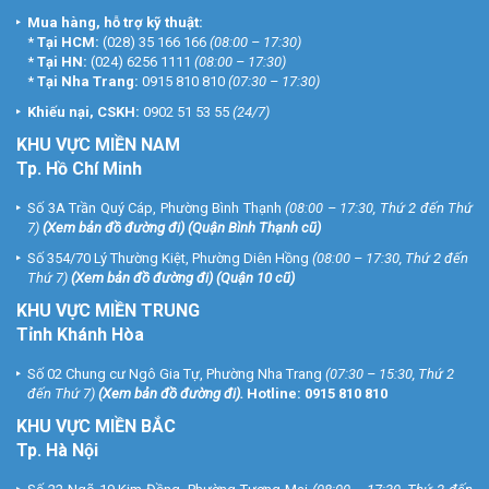
Mua hàng, hỗ trợ kỹ thuật:
*
Tại HCM:
(028) 35 166 166
(08:00 – 17:30)
*
Tại HN:
(024) 6256 1111
(08:00 – 17:30)
*
Tại Nha Trang:
0915 810 810
(07:30 – 17:30)
Khiếu nại, CSKH:
0902 51 53 55
(24/7)
KHU
VỰC MIỀN NAM
Tp. Hồ Chí Minh
Số 3A Trần Quý Cáp, Phường Bình Thạnh
(08:00 – 17:30, Thứ 2 đến Thứ
7)
(
Xem bản đồ đường đi
) (Quận Bình Thạnh cũ)
Số 354/70 Lý Thường Kiệt, Phường Diên Hồng
(08:00 – 17:30, Thứ 2 đến
Thứ 7)
(
Xem bản đồ đường đi
) (Quận 10 cũ)
KHU VỰC MIỀN TRUNG
Tỉnh Khánh Hòa
Số 02 Chung cư Ngô Gia Tự, Phường Nha Trang
(07:30 – 15:30, Thứ 2
đến Thứ 7)
(
Xem bản đồ đường đi
).
Hotline:
0915 810 810
KHU VỰC MIỀN BẮC
Tp. Hà Nội