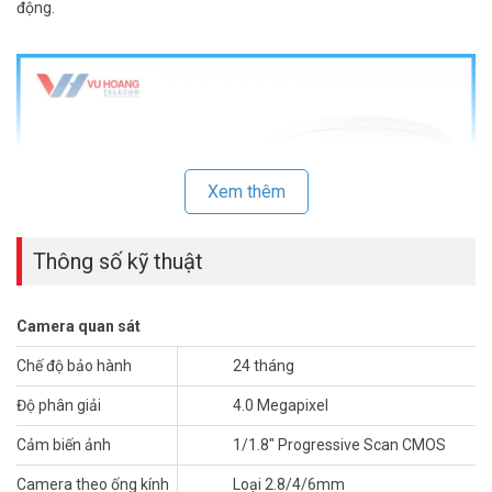
động.
Xem thêm
Thông số kỹ thuật
Camera quan sát
Chế độ bảo hành
24 tháng
Camera Hikvision
ColorVu là sản phẩm phù hợp lắp đặt tại nơi yêu
Độ phân giải
4.0 Megapixel
cầu hình ảnh màu có độ phân giải cao. Ngay cả trong môi trường
ánh sáng cực thấp.
Cảm biến ảnh
1/1.8″ Progressive Scan CMOS
Thông số kỹ thuật camera IP Colorvu bán
Camera theo ống kính
Loại 2.8/4/6mm