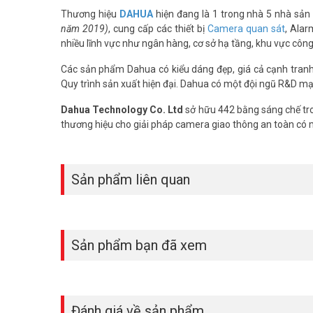
– Chế độ chiếu sáng kép thông minh: LED ánh sáng ấm và
Thương hiệu
DAHUA
hiện đang là 1 trong nhà 5 nhà sản 
– Chống ngược sáng DWDR, tự động cân bằng trắng (AWB),
năm 2019)
, cung cấp các thiết bị
Camera quan sát
, Alar
– Tích hợp mic
nhiều lĩnh vực như ngân hàng, cơ sở hạ tầng, khu vực côn
– Chức năng thông minh: Phát hiện con người.
– Hỗ trợ chuẩn ONVIF, Tên miền miễn phí SmartDDNS.TV 
Các sản phẩm Dahua có kiểu dáng đẹp, giá cả cạnh tranh, 
– Phần mềm sử dụng: DMSS, SmartPSS Lite, Dolynk Care
Quy trình sản xuất hiện đại. Dahua có một đội ngũ R&D mạ
– Chất liệu: Nhựa + kim loại
– Tiêu chuẩn chống nước IP67, chống va đập IK08
Dahua Technology Co. Ltd
sở hữu 442 bằng sáng chế tro
– Nguồn cấp: 12 VDC/PoE (802.3af)
thương hiệu cho giải pháp camera giao thông an toàn có
– Nhiệt độ hoạt động –40 °C to +60 °C
– Xuất xứ: Trung Quốc.
– Bảo hành: 36 tháng.
Sản phẩm liên quan
Camera DAHUA DH-IPC-HDBW1439E1-A-IL mang đến giải ph
cho nhà ở, cửa hàng, văn phòng, sản phẩm này đảm bảo 
chính hãng và nhận tư vấn chi tiết. Tham khảo thêm thông 
Sản phẩm bạn đã xem
Đánh giá về sản phẩm