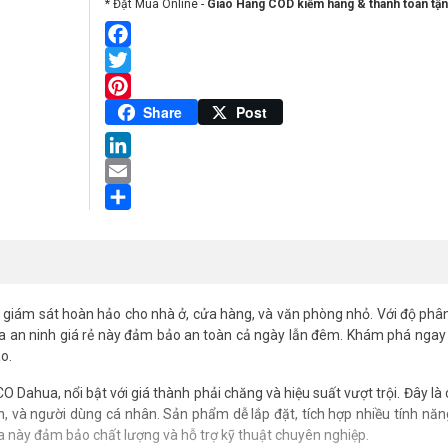
* Đặt Mua Online -
Giao Hàng COD kiểm hàng & thanh toán tận
Facebook
Twitter
Pinterest
Share
Post
LinkedIn
Email
Share
iám sát hoàn hảo cho nhà ở, cửa hàng, và văn phòng nhỏ. Với độ phâ
ra an ninh giá rẻ này đảm bảo an toàn cả ngày lẫn đêm. Khám phá ngay
o.
ua, nổi bật với giá thành phải chăng và hiệu suất vượt trội. Đây là
 và người dùng cá nhân. Sản phẩm dễ lắp đặt, tích hợp nhiều tính năng
 này đảm bảo chất lượng và hỗ trợ kỹ thuật chuyên nghiệp.