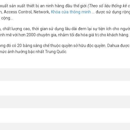
 hồng ngoại 30m.
xuất sản xuất thiết bị an ninh hàng đầu thế giới
(Theo số liệu thống kê
 tự động bù tín hiệu ảnh (AGC), chống ngược sáng(BLC), chống nhiễu 
m, Access Control, Network,
Khóa cửa thông minh
… được sử dụng rộng
g cộng…
và P2P
chất lượng cao, thời gian sử dụng lâu dài đem lại sự tiện ích cho ngườ
nh mẽ với hơn 2000 chuyên gia, nhằm tối đa hóa giá trị cho khách hàng.
ng đó có 20 bằng sáng chế thuộc quyền sở hữu độc quyền. Dahua được 
 mức ảnh hưởng bậc nhất Trung Quốc.
áp an ninh giá rẻ với hình ảnh 4MP, mic ghi âm, và đèn ánh sáng ấm
giám sát hiệu quả. Liên hệ ngay Vũ Hoàng Telecom để mua camera an n
tin tại
Facebook Vuhoangtelecom
nhé.