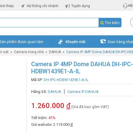
Hỗ 
Giới thiệu
Hệ thống chi nhánh
Tuyển dụng
Tìm kiếm
Sản phẩm được quan tâm
Khuyến mãi
Giao hàng nha
n sát
»
Camera trong nhà
»
DAHUA
»
Camera IP 4MP Dome DAHUA DH-IPC-HD
Camera IP 4MP Dome DAHUA DH-IPC-
HDBW1439E1-A-IL
Mã SP:
DH-IPC-HDBW1439E1-A-IL
Hãng SX:
DAHUA
Camera IP DAHUA
1.260.000
đ
(Giá đã bao gồm VAT)
Tiết kiệm:
41%
Giá website: 2.119.000
đ