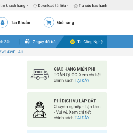
trợ khách hàng
Download tài liệu
Tra cứu bảo hành
Tài Khoản
Giỏ hàng
nh 24h
7 ngày đổi trả
Tin Công Nghệ
BW1439E1-A-IL
GIAO HÀNG MIỄN PHÍ
TOÀN QUỐC. Xem chi tiết
chính sách
TẠI ĐÂY
PHÍ DỊCH VỤ LẮP ĐẶT
Chuyên nghiệp - Tận tâm
- Vui vẻ. Xem chi tiết
chính sách
TẠI ĐÂY