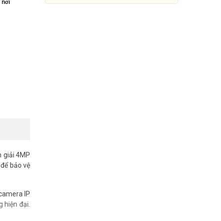
 nơi
n giải 4MP
Camera IP 4MP Dome DAHUA
 để bảo vệ
DH-IPC-HDBW1439E1-A-IL
1.260.000đ
2.119.000đ
 camera IP
Mua Ngay
 hiện đại.