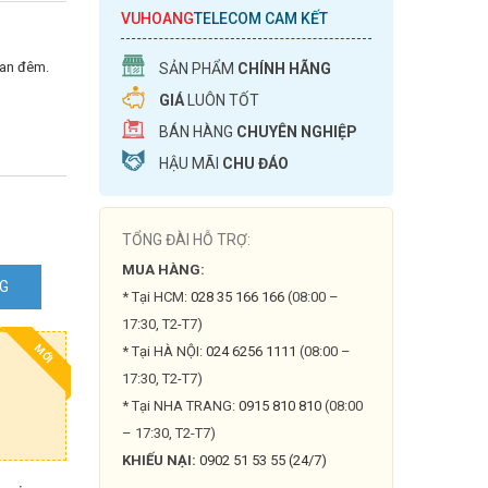
VUHOANG
TELECOM CAM KẾT
ban đêm.
SẢN PHẨM
CHÍNH HÃNG
GIÁ
LUÔN TỐT
BÁN HÀNG
CHUYÊN NGHIỆP
HẬU MÃI
CHU ĐÁO
TỔNG ĐÀI HỖ TRỢ:
MUA HÀNG:
NG
* Tại HCM:
028 35 166 166
(08:00 –
17:30, T2-T7)
9E1-
MỚI
* Tại HÀ NỘI:
024 6256 1111
(08:00 –
17:30, T2-T7)
* Tại NHA TRANG:
0915 810 810
(08:00
– 17:30, T2-T7)
KHIẾU NẠI:
0902 51 53 55 (24/7)