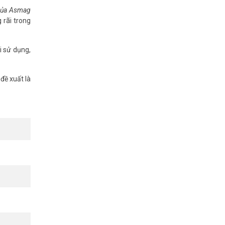
 của Asmag
(3D-DNR).
 rãi trong
i sử dụng,
đề xuất là
. Phù hợp
inh giá rẻ