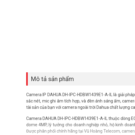
Mô tả sản phẩm
Camera IP DAHUA DH-IPC-HDBW1439E1-A-IL là giải pháp g
sắc nét, mic ghi âm tích hợp, và đèn ánh sáng ấm, came
tài sản của bạn với camera ngoài trời Dahua chất lượng ca
Camera DAHUA DH-IPC-HDBW1439E1-A-IL thuộc dòng ECO Dah
dome 4MP, lý tưởng cho doanh nghiệp nhỏ, hộ kinh doanh,
Được phân phối chính hãng tại Vũ Hoàng Telecom, camera