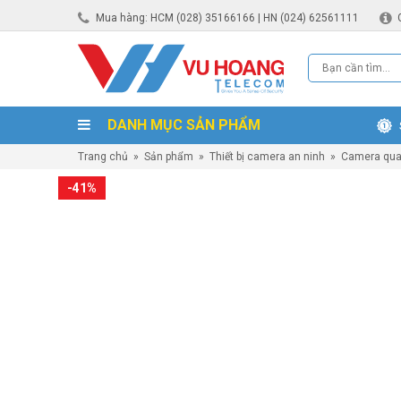
Mua hàng: HCM (028) 35166166 | HN (024) 62561111
DANH MỤC SẢN PHẨM
Trang chủ
»
Sản phẩm
»
Thiết bị camera an ninh
»
Camera qua
-41%