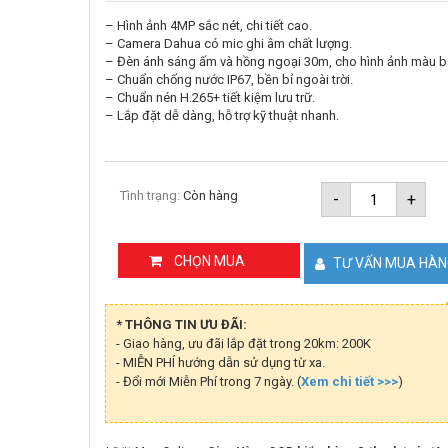
– Hình ảnh 4MP sắc nét, chi tiết cao.
– Camera Dahua có mic ghi âm chất lượng.
– Đèn ánh sáng ấm và hồng ngoại 30m, cho hình ảnh màu 
– Chuẩn chống nước IP67, bền bỉ ngoài trời.
– Chuẩn nén H.265+ tiết kiệm lưu trữ.
– Lắp đặt dễ dàng, hỗ trợ kỹ thuật nhanh.
Camera
Tình trạng:
Còn hàng
-
+
IP
4MP
Dome
DAHUA
CHỌN MUA
TƯ VẤN MUA HÀ
DH-
IPC-
HDBW143
A-
* THÔNG TIN ƯU ĐÃI:
IL
- Giao hàng, ưu đãi lắp đặt trong 20km: 200K
số
- MIỄN PHÍ hướng dẫn sử dụng từ xa.
lượng
- Đổi mới Miễn Phí trong 7 ngày. (
Xem chi tiết >>>
)