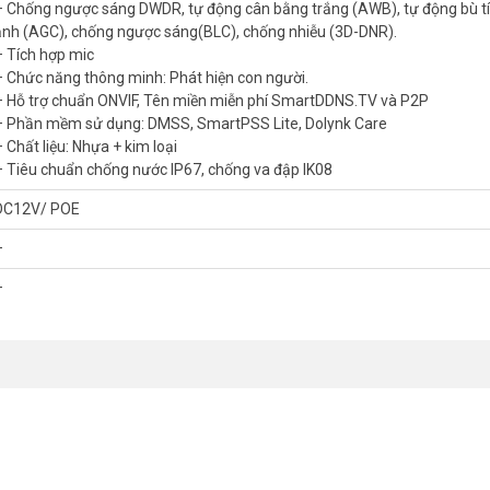
– Chống ngược sáng DWDR, tự động cân bằng trắng (AWB), tự động bù tí
ảnh (AGC), chống ngược sáng(BLC), chống nhiễu (3D-DNR).
– Tích hợp mic
– Chức năng thông minh: Phát hiện con người.
u quả.
– Hỗ trợ chuẩn ONVIF, Tên miền miễn phí SmartDDNS.TV và P2P
– Phần mềm sử dụng: DMSS, SmartPSS Lite, Dolynk Care
an đêm.
 Chất liệu: Nhựa + kim loại
– Tiêu chuẩn chống nước IP67, chống va đập IK08
g giả. Xem thêm các
camera IP Dahua
để tìm model phù hợp.
DC12V/ POE
-HDBW1439E1-A-IL
–
sách hạn chế. Thương hiệu Dahua uy tín đảm bảo chất lượng và độ bề
 đặt dễ dàng. Mua tại Vũ Hoàng Telecom, bạn nhận được tư vấn tận t
–
n cầu 4.0MP có mic (dòng ECO) DAHUA D
ps