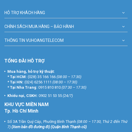
HỖ TRỢ KHÁCH HÀNG
CHÍNH SÁCH MUA HÀNG – BẢO HÀNH
THÔNG TIN VUHOANGTELECOM
TỔNG ĐÀI HỖ TRỢ
Mua hàng, hỗ trợ kỹ thuật:
*
Tại HCM:
(028) 35 166 166
(08:00 – 17:30)
*
Tại HN:
(024) 6256 1111
(08:00 – 17:30)
*
Tại Nha Trang:
0915 810 810
(07:30 – 17:30)
Khiếu nại, CSKH:
0902 51 53 55
(24/7)
KHU
VỰC MIỀN NAM
Tp. Hồ Chí Minh
Số 3A Trần Quý Cáp, Phường Bình Thạnh
(08:00 – 17:30, Thứ 2 đến Thứ
7)
(
Xem bản đồ đường đi
) (Quận Bình Thạnh cũ)