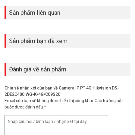
Sản phẩm liên quan
Sản phẩm bạn đã xem
Tại sao nên chọn mua Hikvision DS-
Đánh giá về sản phẩm
2DE2C400IWG-K/4G/C09S20 tại Vũ
Hoàng Telecom?
Chia sẻ nhận xét của bạn về Camera IP PT 4G Hikvision DS-
2DE2C400IWG-K/4G/C09S20
Sản phẩm chính hãng: Chúng tôi cam kết cung cấp các sản
Email của bạn sẽ không được hiển thị công khai.
Các trường bắt
phẩm Hikvision DS-2DE2C400IWG-K/4G/C09S20 chính hãng,
buộc được đánh dấu
*
có đầy đủ giấy tờ chứng nhận.
Giá cả cạnh tranh: Vũ Hoàng Telecom luôn mang đến cho
bạn mức giá tốt nhất trên thị trường.
Dịch vụ chuyên nghiệp: Đội ngũ nhân viên của chúng tôi luôn
sẵn sàng tư vấn và hỗ trợ bạn trong quá trình lựa chọn và sử