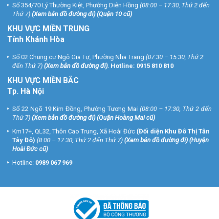
Số 354/70 Lý Thường Kiệt, Phường Diên Hồng
(08:00 – 17:30, Thứ 2 đến
Thứ 7)
(
Xem bản đồ đường đi
) (Quận 10 cũ)
KHU VỰC MIỀN TRUNG
Tỉnh Khánh Hòa
Số 02 Chung cư Ngô Gia Tự, Phường Nha Trang
(07:30 – 15:30, Thứ 2
đến Thứ 7)
(
Xem bản đồ đường đi
).
Hotline:
0915 810 810
KHU VỰC MIỀN BẮC
Tp. Hà Nội
Số 22 Ngõ 19 Kim Đồng, Phường Tương Mai
(08:00 – 17:30, Thứ 2 đến
Thứ 7)
(
Xem bản đồ đường đi
) (Quận Hoàng Mai cũ)
Km17+, QL32, Thôn Cao Trung, Xã Hoài Đức
(Đối diện Khu Đô Thị Tân
Tây Đô)
(8:00 – 17:30, Thứ 2 đến Thứ 7)
(
Xem bản đồ đường đi
) (Huyện
Hoài Đức cũ)
Hotline:
0989 067 969