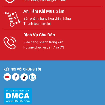
Chất lượng cao với giá ưu đãi
An Tâm Khi Mua Sắm
Sản phẩm, hàng hóa chính hãng
Thanh toán tiện lợi
Dịch Vụ Chu Đáo
Giao hàng nhanh trong 24h
Hotline phục vụ cả T7 và CN
KẾT NỐI VỚI CHÚNG TÔI