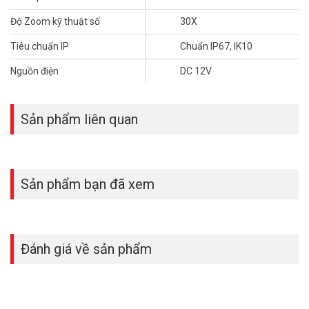
– Youtube:
https://www.youtube.com/c/VuhoangTVChannel
– Website:
https://vuhoangtelecom.vn/
Độ Zoom kỹ thuật số
30X
Tiêu chuẩn IP
Chuẩn IP67, IK10
Nguồn điện
DC 12V
Sản phẩm liên quan
Sản phẩm bạn đã xem
Đánh giá về sản phẩm