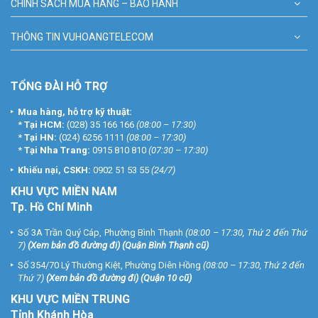
CHÍNH SÁCH MUA HÀNG – BẢO HÀNH
THÔNG TIN VUHOANGTELECOM
TỔNG ĐÀI HỖ TRỢ
Mua hàng, hỗ trợ kỹ thuật:
*
Tại HCM:
(028) 35 166 166
(08:00 – 17:30)
*
Tại HN:
(024) 6256 1111
(08:00 – 17:30)
*
Tại Nha Trang:
0915 810 810
(07:30 – 17:30)
Khiếu nại, CSKH:
0902 51 53 55
(24/7)
KHU
VỰC MIỀN NAM
Tp. Hồ Chí Minh
Số 3A Trần Quý Cáp, Phường Bình Thạnh
(08:00 – 17:30, Thứ 2 đến Thứ
7)
(
Xem bản đồ đường đi
) (Quận Bình Thạnh cũ)
Số 354/70 Lý Thường Kiệt, Phường Diên Hồng
(08:00 – 17:30, Thứ 2 đến
Thứ 7)
(
Xem bản đồ đường đi
) (Quận 10 cũ)
KHU VỰC MIỀN TRUNG
Tỉnh Khánh Hòa