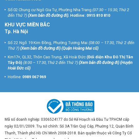
Số 02 Chung cư Ngô Gia Tự, Phường Nha Trang
(07:30 – 15:30, Thứ 2
đến Thứ 7)
(
Xem bản đồ đường đi
).
Hotline:
0915 810 810
KHU VỰC MIỀN BẮC
Tp. Hà Nội
Số 22 Ngõ 19 Kim Đồng, Phường Tương Mai
(08:00 – 17:30, Thứ 2 đến
Thứ 7)
(
Xem bản đồ đường đi
) (Quận Hoàng Mai cũ)
Km17+, QL32, Thôn Cao Trung, Xã Hoài Đức
(Đối diện Khu Đô Thị Tân
Tây Đô)
(8:00 – 17:30, Thứ 2 đến Thứ 7)
(
Xem bản đồ đường đi
) (Huyện
Hoài Đức cũ)
Hotline:
0989 067 969
Mã số doanh nghiệp: 0306524177 do Sở Kế Hoạch và Đầu Tư TP.HCM cấp
ngày 02/01/2009. Trụ sở chính: Số 3A Trần Quý Cáp, Phường 12, Quận Bình
Thạnh, Thành phố Hồ Chí Minh 2008-2018. Bản quyền thuộc về Công Ty Cổ