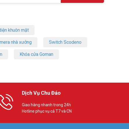
iện khuôn mặt
amera nhà xưởng
Switch Scodeno
on
Khóa cửa Goman
Dịch Vụ Chu Đáo
Giao hàng nhanh trong 24h
Hotline phục vụ cả T7 và CN