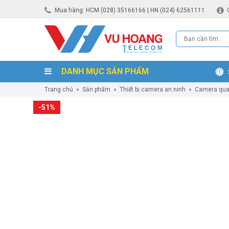
Mua hàng: HCM (028) 35166166 | HN (024) 62561111
DANH MỤC SẢN PHẨM
Trang chủ
»
Sản phẩm
»
Thiết bị camera an ninh
»
Camera qua
-51%