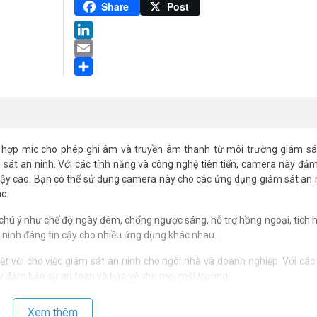
Pinterest
Share
Post
LinkedIn
Email
Share
ợp mic cho phép ghi âm và truyền âm thanh từ môi trường giám sát
át an ninh. Với các tính năng và công nghệ tiên tiến, camera này đả
 cậy cao. Bạn có thể sử dụng camera này cho các ứng dụng giám sát an 
c.
ú ý như chế độ ngày đêm, chống ngược sáng, hỗ trợ hồng ngoại, tích 
n ninh đáng tin cậy cho nhiều ứng dụng khác nhau.
vời cho việc giám sát an ninh cho ngôi nhà và doanh nghiệp. Với các
y đảm bảo sự an toàn và bảo vệ cho mọi môi trường.
P thân trụ DAHUA DH-IPC-HFW1230A-A
Xem thêm