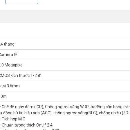
ng minh
g cân bằng trắng (AWB), tự động bù tín hiệu ảnh (AGC), chống ngược 
24 tháng
Camera IP
2.0 Megapixel
t động : -40° C ~ +60° C. - Chất liệu kim loại + nhựa. - Hỗ trợ xem qua
CMOS kích thước 1/2.8”.
Trung Quốc. - Bảo hành: 24 tháng.
Loại 3.6mm
 nhất. Tham khảo thêm thông tin tại
Facebook Vuhoangtelecom
nhé.
80m
– Chế độ ngày đêm (ICR), Chống ngược sáng WDR, tự động cân bằng trắ
tự động bù tín hiệu ảnh (AGC), chống ngược sáng(BLC), chống nhiễu (3D
– Tích hợp MIC
– Chuẩn tương thích Onvif 2.4.