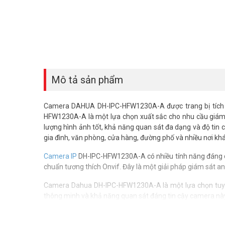
Mô tả sản phẩm
Camera DAHUA DH-IPC-HFW1230A-A được trang bị tích h
HFW1230A-A là một lựa chọn xuất sắc cho nhu cầu giám s
lượng hình ảnh tốt, khả năng quan sát đa dạng và độ tin
gia đình, văn phòng, cửa hàng, đường phố và nhiều nơi khá
Camera IP
DH-IPC-HFW1230A-A có nhiều tính năng đáng ch
chuẩn tương thích Onvif. Đây là một giải pháp giám sát a
Camera Dahua DH-IPC-HFW1230A-A là một lựa chọn tuyệt 
thông minh và khả năng quan sát đáng tin cậy camera nà
Thông tin sản phẩm camera IP 2M