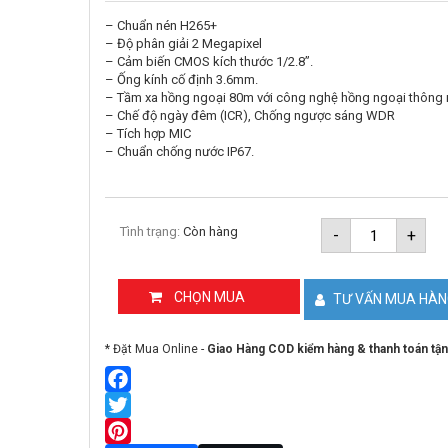
– Chuẩn nén H265+
– Độ phân giải 2 Megapixel
– Cảm biến CMOS kích thước 1/2.8”.
– Ống kính cố định 3.6mm.
– Tầm xa hồng ngoại 80m với công nghệ hồng ngoại thông
– Chế độ ngày đêm (ICR), Chống ngược sáng WDR
– Tích hợp MIC
– Chuẩn chống nước IP67.
Camera
Tình trạng:
Còn hàng
-
+
IP
2MP
thân
trụ
CHỌN MUA
TƯ VẤN MUA HÀ
DAHUA
DH-
IPC-
* Đặt Mua Online -
Giao Hàng COD kiểm hàng & thanh toán tận
HFW1230
A
số
lượng
Facebook
Twitter