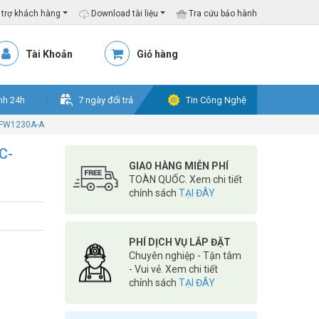
trợ khách hàng
Download tài liệu
Tra cứu bảo hành
Tài Khoản
Giỏ hàng
nh 24h
7 ngày đổi trả
Tin Công Nghệ
HFW1230A-A
C-
GIAO HÀNG MIỄN PHÍ
TOÀN QUỐC. Xem chi tiết
chính sách
TẠI ĐÂY
PHÍ DỊCH VỤ LẮP ĐẶT
Chuyên nghiệp - Tận tâm
- Vui vẻ. Xem chi tiết
chính sách
TẠI ĐÂY