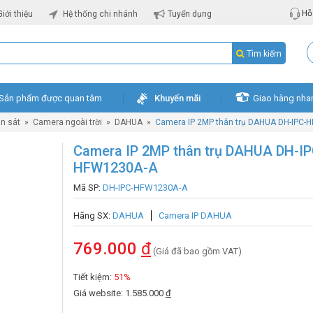
Hỗ 
Giới thiệu
Hệ thống chi nhánh
Tuyển dụng
Tìm kiếm
Sản phẩm được quan tâm
Khuyến mãi
Giao hàng nha
n sát
»
Camera ngoài trời
»
DAHUA
»
Camera IP 2MP thân trụ DAHUA DH-IPC-
Camera IP 2MP thân trụ DAHUA DH-IP
HFW1230A-A
Mã SP:
DH-IPC-HFW1230A-A
Hãng SX:
DAHUA
Camera IP DAHUA
769.000
đ
(Giá đã bao gồm VAT)
Tiết kiệm:
51%
Giá website: 1.585.000
đ