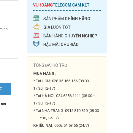
VUHOANG
TELECOM CAM KẾT
SẢN PHẨM
CHÍNH HÃNG
GIÁ
LUÔN TỐT
 minh
BÁN HÀNG
CHUYÊN NGHIỆP
HẬU MÃI
CHU ĐÁO
TỔNG ĐÀI HỖ TRỢ:
MUA HÀNG:
* Tại HCM:
028 35 166 166
(08:00 –
17:30, T2-T7)
NG
* Tại HÀ NỘI:
024 6256 1111
(08:00 –
17:30, T2-T7)
 nơi
A-
* Tại NHA TRANG:
0915 810 810
(08:00
– 17:30, T2-T7)
KHIẾU NẠI:
0902 51 53 55 (24/7)