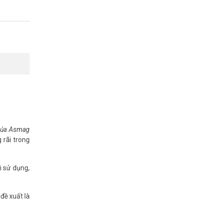
 của Asmag
 rãi trong
i sử dụng,
đề xuất là