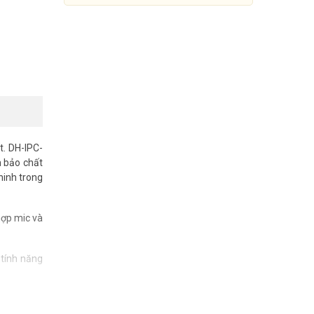
. DH-IPC-
m bảo chất
ninh trong
hợp mic và
Camera IP 2MP thân trụ
DAHUA DH-IPC-HFW1230A-A
 tính năng
769.000đ
1.585.000đ
Mua Ngay