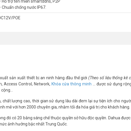
– Hỗ trợ tên miền smartddns, P2P
– Chuẩn chống nước IP67.
DC12V/POE
xuất sản xuất thiết bị an ninh hàng đầu thế giới
(Theo số liệu thống kê
m, Access Control, Network,
Khóa cửa thông minh
… được sử dụng rộng
g cộng…
chất lượng cao, thời gian sử dụng lâu dài đem lại sự tiện ích cho ngườ
nh mẽ với hơn 2000 chuyên gia, nhằm tối đa hóa giá trị cho khách hàng.
ng đó có 20 bằng sáng chế thuộc quyền sở hữu độc quyền. Dahua được 
 mức ảnh hưởng bậc nhất Trung Quốc.