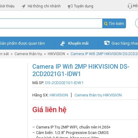
Hỗ 
Giới thiệu
Hệ thống chi nhánh
Tuyển dụng
Tìm kiếm
Sản phẩm được quan tâm
Khuyến mãi
Giao hàng nha
n sát
»
Camera thân trụ
»
HIKVISION
»
Camera IP Wifi 2MP HIKVISION DS-2CD
Camera IP Wifi 2MP HIKVISION DS-
2CD2021G1-IDW1
Mã SP:
DS-2CD2021G1-IDW1
Hãng SX:
HIKVISION
Camera thân trụ HIKVISION
Giá liên hệ
– Camera IP Trụ 2MP WIFI, chuẩn nén H.265+
– Cảm biến: 1/2.8″ Progressive Scan CMOS