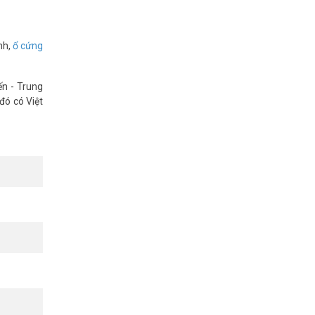
nh,
ổ cứng
ến - Trung
đó có Việt
nhất. Tham