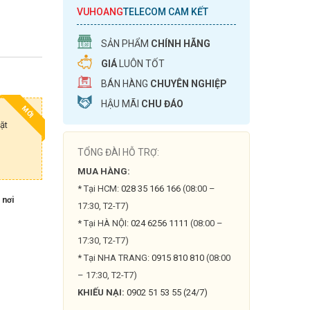
VUHOANG
TELECOM CAM KẾT
SẢN PHẨM
CHÍNH HÃNG
GIÁ
LUÔN TỐT
BÁN HÀNG
CHUYÊN NGHIỆP
HẬU MÃI
CHU ĐÁO
MỚI
ặt
TỔNG ĐÀI HỖ TRỢ:
MUA HÀNG:
* Tại HCM:
028 35 166 166
(08:00 –
 nơi
17:30, T2-T7)
* Tại HÀ NỘI:
024 6256 1111
(08:00 –
17:30, T2-T7)
* Tại NHA TRANG:
0915 810 810
(08:00
– 17:30, T2-T7)
KHIẾU NẠI:
0902 51 53 55 (24/7)