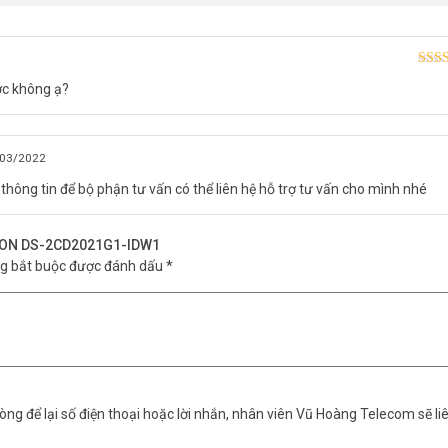
Được
ợc không ạ?
hạn
03/2022
ại thông tin để bộ phận tư vấn có thể liên hệ hỗ trợ tư vấn cho mình nhé
ISION DS-2CD2021G1-IDW1
ng bắt buộc được đánh dấu
*
ng để lại số điện thoại hoặc lời nhắn, nhân viên Vũ Hoàng Telecom sẽ liê