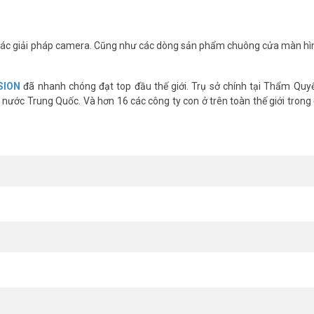
h IR
ác giải pháp camera. Cũng như các dòng sản phẩm chuông cửa màn hì
hất!
SION
đã nhanh chóng đạt top đầu thế giới. Trụ sở chính tại Thẩm Quy
nước Trung Quốc. Và hơn 16 các công ty con ở trên toàn thế giới trong 
ICR; EXIR 2.0,
mã không có /NF)
ạo.
s
DS-2CD2121G1-IDW1
1 xin vui lòng liên hệ Hotline 1900.9259 để được hỗ trợ ưu đãi tốt 