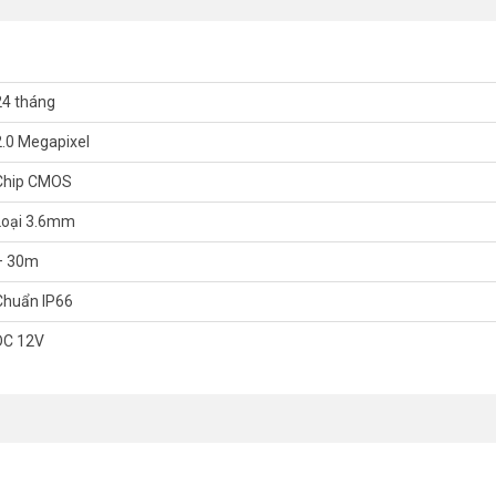
24 tháng
2.0 Megapixel
Chip CMOS
Loại 3.6mm
– 30m
Chuẩn IP66
DC 12V
2455FWD-IW
P ngoài trời
HIKVISION DS 2CD2021G1 IDW1