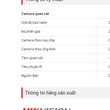
Camera quan sát
Chế độ bảo hành
Độ phân giải
Camera theo loại chip
Camera theo ống kính
Tầm quan sát
Tiêu chuẩn IP
Nguồn điện
>> Xem thêm:
Camera IP Wifi 5MP
HIKVISION DS-2CD
Thông số kỹ thuật Camera IP Wifi 2M
Thông tin hãng sản xuất
– Camera IP Trụ 2MP WIFI, chuẩn nén H.265+
– Cảm biến: 1/2.8″ Progressive Scan CMOS
– Chuẩn nén H.265+, H.265, H.264+, H.264