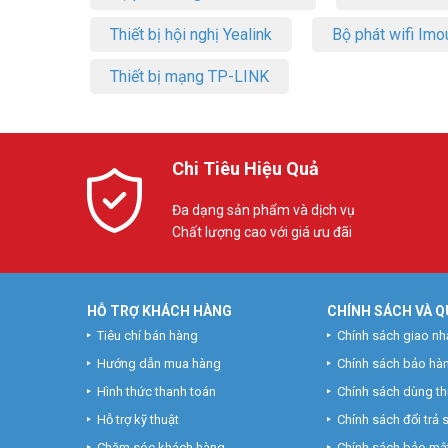
Thiết bị hội nghị Yealink
Bộ phát wifi Imo
Thiết bị mạng TP-LINK
Chi Tiêu Hiệu Quả
Đa dạng sản phẩm và dịch vụ
Chất lượng cao với giá ưu đãi
HỖ TRỢ KHÁCH HÀNG
CHÍNH SÁCH VÀ Q
Tiêu chí bán hàng
Chính sách giao nh
Hướng dẫn mua hàng
Chính sách bảo hà
Hình thức thanh toán
Chính sách dùng t
Hỗ trợ kỹ thuật
Chính sách đổi trả
Chăm sóc khách hàng
Chính sách bảo mật