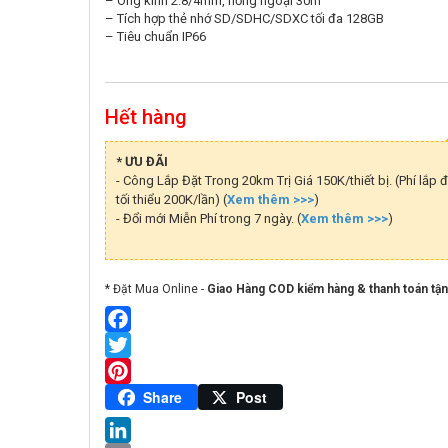
– Ông kính 2.8/4mm, hồng ngoại 30m
– Tích hợp thẻ nhớ SD/SDHC/SDXC tối đa 128GB
– Tiêu chuẩn IP66
Hết hàng
* ƯU ĐÃI
- Công Lắp Đặt Trong 20km Trị Giá 150K/thiết bị. (Phí lắp đ
tối thiểu 200K/lần) (
Xem thêm >>>
)
- Đổi mới Miễn Phí trong 7 ngày. (
Xem thêm >>>
)
* Đặt Mua Online -
Giao Hàng COD kiểm hàng & thanh toán tận
Facebook
Twitter
Pinterest
Share
Post