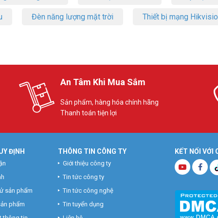
u
Đèn năng lượng mặt trời
Thiết bị mạng Hikvisi
An Tâm Khi Mua Sắm
Sản phẩm, hàng hóa chính hãng
Thanh toán tiện lợi
UY ĐỊNH
THÔNG TIN CÔNG TY
KẾT NỐI VỚI
ận
Giới thiệu công ty
nh
Tin tức công ty
hử sản phẩm
Tin tức công nghệ
 sản phẩm
Tin tuyển dụng
 thông tin
Liên hệ