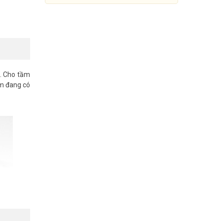
+. Cho tầm
ẩm đang có
Camera IP Wifi 2MP HIKVISION
DS-2CD2021G1-IDW1
Đang cập nhật giá
Mua Ngay