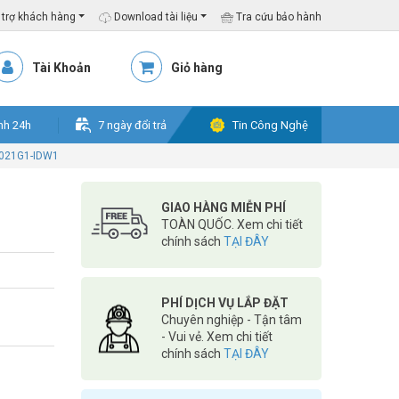
trợ khách hàng
Download tài liệu
Tra cứu bảo hành
Tài Khoản
Giỏ hàng
nh 24h
7 ngày đổi trả
Tin Công Nghệ
2021G1-IDW1
GIAO HÀNG MIỄN PHÍ
TOÀN QUỐC. Xem chi tiết
chính sách
TẠI ĐÂY
PHÍ DỊCH VỤ LẮP ĐẶT
Chuyên nghiệp - Tận tâm
- Vui vẻ. Xem chi tiết
chính sách
TẠI ĐÂY