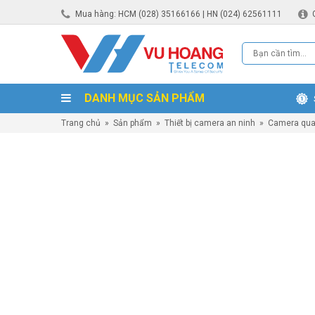
Mua hàng: HCM (028) 35166166 | HN (024) 62561111
DANH MỤC SẢN PHẨM
Trang chủ
»
Sản phẩm
»
Thiết bị camera an ninh
»
Camera qua