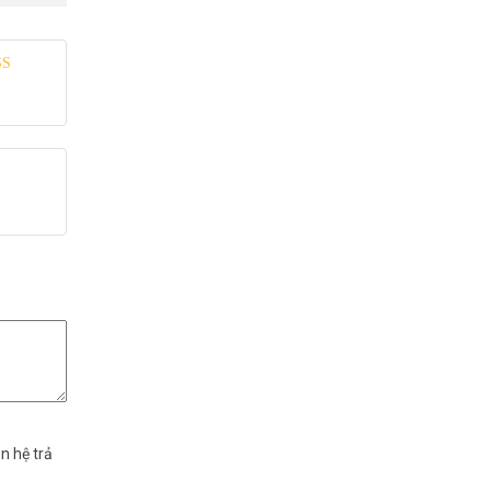
 xếp
g
5
5 sao
n hệ trả