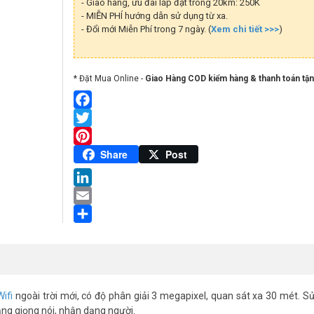
- Giao hàng, ưu đãi lắp đặt trong 20km: 250K
lượng
- MIỄN PHÍ hướng dẫn sử dụng từ xa.
- Đổi mới Miễn Phí trong 7 ngày. (
Xem chi tiết >>>
)
* Đặt Mua Online -
Giao Hàng COD kiểm hàng & thanh toán tận
Facebook
Twitter
Pinterest
Share
Post
LinkedIn
Email
Share
ifi
ngoài trời mới, có độ phân giải 3 megapixel, quan sát xa 30 mét. S
ng giọng nói, nhận dạng người.