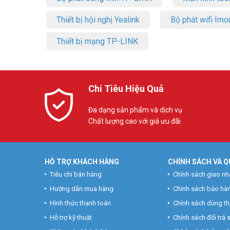
Thiết bị hội nghị Yealink
Bộ phát wifi Imo
Thiết bị mạng TP-LINK
Chi Tiêu Hiệu Quả
Đa dạng sản phẩm và dịch vụ
Chất lượng cao với giá ưu đãi
HỖ TRỢ KHÁCH HÀNG
CHÍNH SÁCH VÀ Q
Tiêu chí bán hàng
Chính sách giao nh
Hướng dẫn mua hàng
Chính sách bảo hà
Hình thức thanh toán
Chính sách dùng t
Hỗ trợ kỹ thuật
Chính sách đổi trả