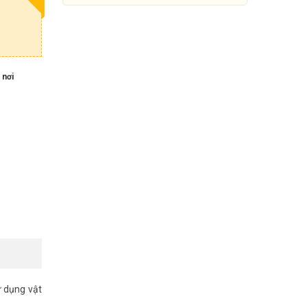
 nơi
Camera IP WIFI PTZ 3MP
UNIARCH UHO-P1A-M3F4D
829.000đ
1.520.000đ
Mua Ngay
ử dụng vật