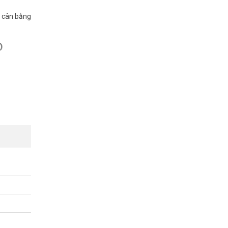
g cân bằng
D