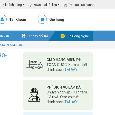
trợ khách hàng
Download tài liệu
Tra cứu bảo hành
Tài Khoản
Giỏ hàng
nh 24h
7 ngày đổi trả
Tin Công Nghệ
 UHO-P1A-M3F4D
HO-
GIAO HÀNG MIỄN PHÍ
TOÀN QUỐC. Xem chi tiết
chính sách
TẠI ĐÂY
PHÍ DỊCH VỤ LẮP ĐẶT
Chuyên nghiệp - Tận tâm
- Vui vẻ. Xem chi tiết
chính sách
TẠI ĐÂY