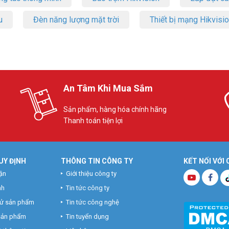
u
Đèn năng lượng mặt trời
Thiết bị mạng Hikvisi
An Tâm Khi Mua Sắm
Sản phẩm, hàng hóa chính hãng
Thanh toán tiện lợi
UY ĐỊNH
THÔNG TIN CÔNG TY
KẾT NỐI VỚI
ận
Giới thiệu công ty
nh
Tin tức công ty
hử sản phẩm
Tin tức công nghệ
 sản phẩm
Tin tuyển dụng