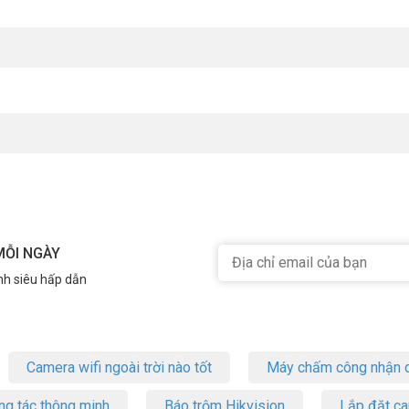
MỖI NGÀY
nh siêu hấp dẫn
Camera wifi ngoài trời nào tốt
Máy chấm công nhận d
ng tác thông minh
Báo trộm Hikvision
Lắp đặt c