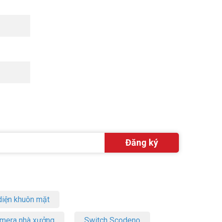
iện khuôn mặt
amera nhà xưởng
Switch Scodeno