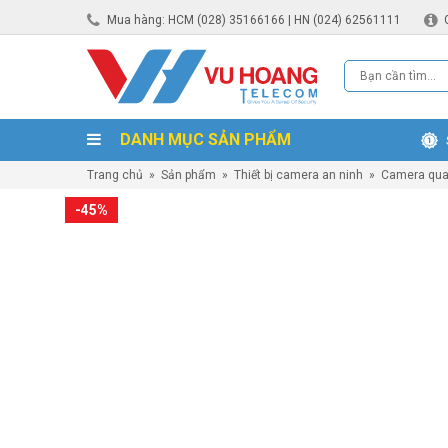
Mua hàng: HCM (028) 35166166 | HN (024) 62561111
DANH MỤC SẢN PHẨM
Trang chủ
»
Sản phẩm
»
Thiết bị camera an ninh
»
Camera qua
-45%