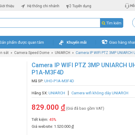
Hỗ 
Giới thiệu
Hệ thống chi nhánh
Tuyển dụng
Tìm kiếm
Sản phẩm được quan tâm
Khuyến mãi
Giao hàng nha
n sát
»
Camera Speed Dome
»
UNIARCH
»
Camera IP WIFI PTZ 3MP UNIARCH
Camera IP WIFI PTZ 3MP UNIARCH U
P1A-M3F4D
Mã SP:
UHO-P1A-M3F4D
Hãng SX:
UNIARCH
Camera wifi không dây UNIARCH
829.000
đ
(Giá đã bao gồm VAT)
Tiết kiệm:
45%
Giá website: 1.520.000
đ