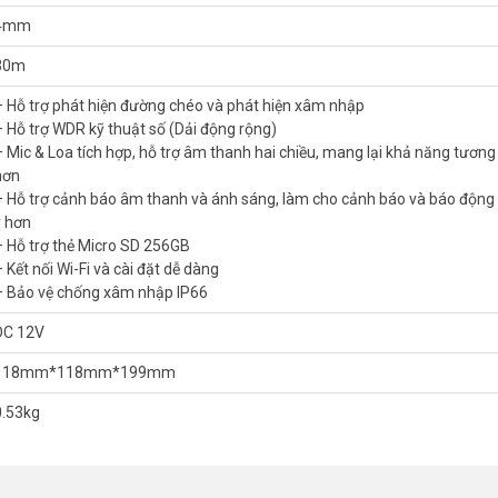
4mm
30m
– Hỗ trợ phát hiện đường chéo và phát hiện xâm nhập
– Hỗ trợ WDR kỹ thuật số (Dải động rộng)
– Mic & Loa tích hợp, hỗ trợ âm thanh hai chiều, mang lại khả năng tương 
hơn
– Hỗ trợ cảnh báo âm thanh và ánh sáng, làm cho cảnh báo và báo động
 nhất. Tham khảo thêm thông tin tại
Facebook Vuhoangtelecom
nhé.
ý hơn
– Hỗ trợ thẻ Micro SD 256GB
 Kết nối Wi-Fi và cài đặt dễ dàng
– Bảo vệ chống xâm nhập IP66
DC 12V
118mm*118mm*199mm
0.53kg