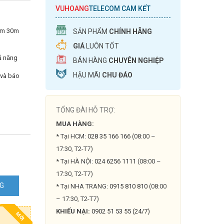
VUHOANG
TELECOM CAM KẾT
ấm 30m
SẢN PHẨM
CHÍNH HÃNG
GIÁ
LUÔN TỐT
hả năng
BÁN HÀNG
CHUYÊN NGHIỆP
HẬU MÃI
CHU ĐÁO
 và báo
TỔNG ĐÀI HỖ TRỢ:
MUA HÀNG:
* Tại HCM:
028 35 166 166
(08:00 –
17:30, T2-T7)
* Tại HÀ NỘI:
024 6256 1111
(08:00 –
17:30, T2-T7)
NG
* Tại NHA TRANG:
0915 810 810
(08:00
– 17:30, T2-T7)
KHIẾU NẠI:
0902 51 53 55 (24/7)
MỚI