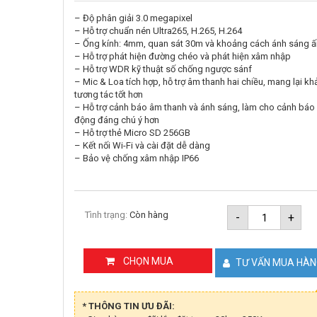
– Độ phân giải 3.0 megapixel
– Hỗ trợ chuẩn nén Ultra265, H.265, H.264
– Ống kính: 4mm, quan sát 30m và khoảng cách ánh sáng 
– Hỗ trợ phát hiện đường chéo và phát hiện xâm nhập
– Hỗ trợ WDR kỹ thuật số chống ngược sánf
– Mic & Loa tích hợp, hỗ trợ âm thanh hai chiều, mang lại k
tương tác tốt hơn
– Hỗ trợ cảnh báo âm thanh và ánh sáng, làm cho cảnh báo
động đáng chú ý hơn
– Hỗ trợ thẻ Micro SD 256GB
– Kết nối Wi-Fi và cài đặt dễ dàng
– Bảo vệ chống xâm nhập IP66
Camera
Tình trạng:
Còn hàng
-
+
IP
WIFI
PTZ
3MP
CHỌN MUA
TƯ VẤN MUA HÀ
UNIARCH
UHO-
P1A-
M3F4D
* THÔNG TIN ƯU ĐÃI:
số