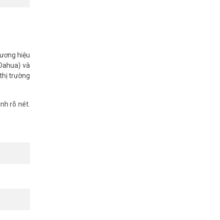
hương hiệu
 Dahua) và
thị trường
nh rõ nét.