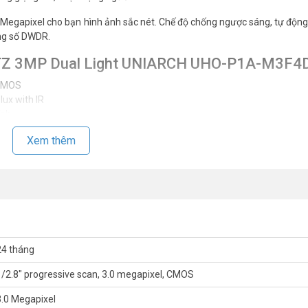
egapixel cho bạn hình ảnh sắc nét. Chế độ chống ngược sáng, tự độn
ng số DWDR.
 PTZ 3MP Dual Light UNIARCH UHO-P1A-M3F4
 CMOS
lux with IR
ính
Xem thêm
ng cách ánh sáng ấm 30 m (98 ft), phù hợp với nhiều cảnh hơn
 khả năng tương tác tốt hơn
áo và báo động đáng chú ý hơn
24 tháng
1/2.8″ progressive scan, 3.0 megapixel, CMOS
ơn và bảo vệ môi trường hơn
3.0 Megapixel