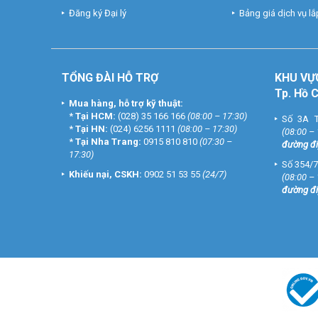
Đăng ký Đại lý
Bảng giá dịch vụ lắp
TỔNG ĐÀI HỖ TRỢ
KHU
VỰ
Tp. Hồ 
Mua hàng, hỗ trợ kỹ thuật:
*
Tại HCM:
(028) 35 166 166
(08:00 – 17:30)
Số 3A T
*
Tại HN:
(024) 6256 1111
(08:00 – 17:30)
(08:00 –
*
Tại Nha Trang:
0915 810 810
(07:30 –
đường đi
17:30)
Số 354/7
Khiếu nại, CSKH:
0902 51 53 55
(24/7)
(08:00 –
đường đi