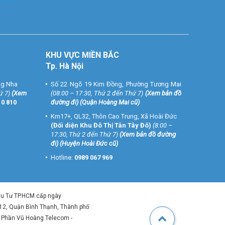
KHU VỰC MIỀN BẮC
Tp. Hà Nội
ng Nha
Số 22 Ngõ 19 Kim Đồng, Phường Tương Mai
ứ 7)
(
Xem
(08:00 – 17:30, Thứ 2 đến Thứ 7)
(
Xem bản đồ
10 810
đường đi
) (Quận Hoàng Mai cũ)
Km17+, QL32, Thôn Cao Trung, Xã Hoài Đức
(Đối diện Khu Đô Thị Tân Tây Đô)
(8:00 –
17:30, Thứ 2 đến Thứ 7)
(
Xem bản đồ đường
đi
) (Huyện Hoài Đức cũ)
Hotline:
0989 067 969
ầu Tư TP.HCM cấp ngày
 12, Quận Bình Thạnh, Thành phố
ổ Phần Vũ Hoàng Telecom -