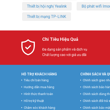
Thiết bị hội nghị Yealink
Bộ phát wifi Imo
Thiết bị mạng TP-LINK
Chi Tiêu Hiệu Quả
Đa dạng sản phẩm và dịch vụ
Chất lượng cao với giá ưu đãi
HỖ TRỢ KHÁCH HÀNG
CHÍNH SÁCH VÀ Q
Tiêu chí bán hàng
Chính sách giao nh
Hướng dẫn mua hàng
Chính sách bảo hà
Hình thức thanh toán
Chính sách dùng t
Hỗ trợ kỹ thuật
Chính sách đổi trả
Chăm sóc khách hàng
Chính sách bảo mật