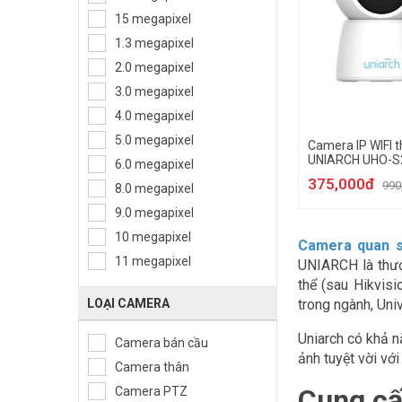
Camera thân trụ
15 megapixel
Camera Speed Dome
1.3 megapixel
Camera ngụy trang
2.0 megapixel
Camera Analog
3.0 megapixel
4.0 megapixel
5.0 megapixel
Camera IP WIFI 
UNIARCH UHO-S
6.0 megapixel
375,000đ
990
8.0 megapixel
9.0 megapixel
10 megapixel
Camera quan 
11 megapixel
UNIARCH là thươ
thể (sau Hikvis
LOẠI CAMERA
trong ngành, Uni
Uniarch có khả n
Camera bán cầu
ảnh tuyệt vời vớ
Camera thân
Cung cấ
Camera PTZ