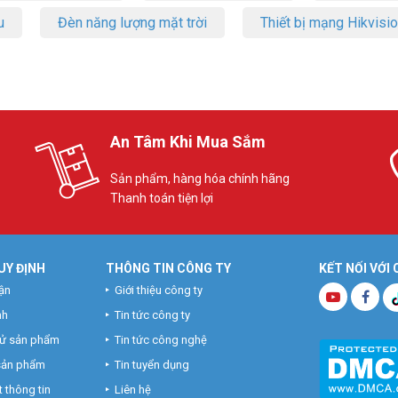
u
Đèn năng lượng mặt trời
Thiết bị mạng Hikvisi
An Tâm Khi Mua Sắm
Sản phẩm, hàng hóa chính hãng
Thanh toán tiện lợi
UY ĐỊNH
THÔNG TIN CÔNG TY
KẾT NỐI VỚI
ận
Giới thiệu công ty
nh
Tin tức công ty
hử sản phẩm
Tin tức công nghệ
 sản phẩm
Tin tuyển dụng
 thông tin
Liên hệ