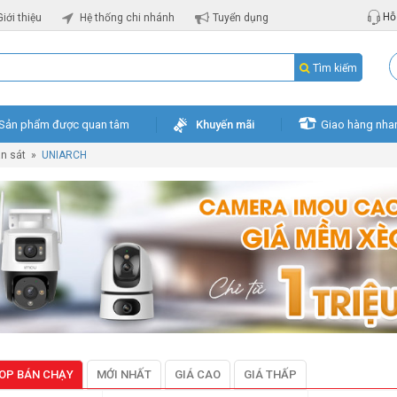
Hỗ 
Giới thiệu
Hệ thống chi nhánh
Tuyển dụng
Tìm kiếm
Sản phẩm được quan tâm
Khuyến mãi
Giao hàng nha
n sát
»
UNIARCH
OP BÁN CHẠY
MỚI NHẤT
GIÁ CAO
GIÁ THẤP