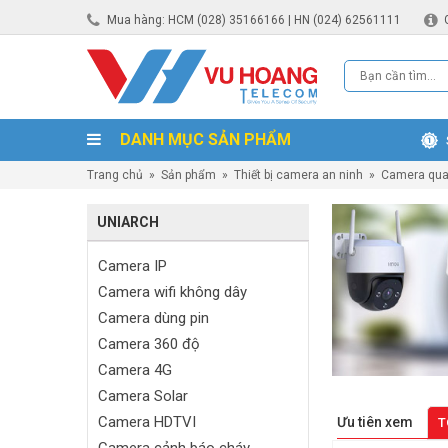
Mua hàng: HCM (028) 35166166 | HN (024) 62561111
DANH MỤC SẢN PHẨM
Trang chủ
»
Sản phẩm
»
Thiết bị camera an ninh
»
Camera qua
UNIARCH
Camera IP
Camera wifi không dây
Camera dùng pin
Camera 360 độ
Camera 4G
Camera Solar
Camera HDTVI
Ưu tiên xem
T