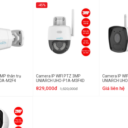
-45%
2MP thân trụ
Camera IP WIFI PTZ 3MP
Camera IP WIF
0A-M2F4
UNIARCH UHO-P1A-M3F4D
UNIARCH UHO
829,000đ
Giá liên hệ
1,520,000đ