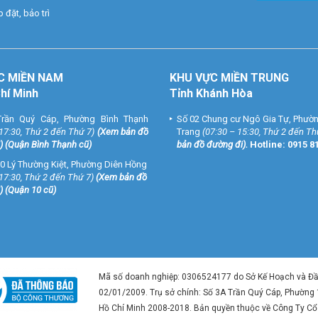
 đặt, bảo trì
C MIỀN NAM
KHU VỰC MIỀN TRUNG
Chí Minh
Tỉnh Khánh Hòa
rần Quý Cáp, Phường Bình Thạnh
Số 02 Chung cư Ngô Gia Tự, Phườ
 17:30, Thứ 2 đến Thứ 7)
(
Xem bản đồ
Trang
(07:30 – 15:30, Thứ 2 đến Th
) (Quận Bình Thạnh cũ)
bản đồ đường đi
).
Hotline:
0915 8
0 Lý Thường Kiệt, Phường Diên Hồng
 17:30, Thứ 2 đến Thứ 7)
(
Xem bản đồ
) (Quận 10 cũ)
Mã số doanh nghiệp: 0306524177 do Sở Kế Hoạch và Đ
02/01/2009. Trụ sở chính: Số 3A Trần Quý Cáp, Phường
Hồ Chí Minh 2008-2018. Bản quyền thuộc về Công Ty C