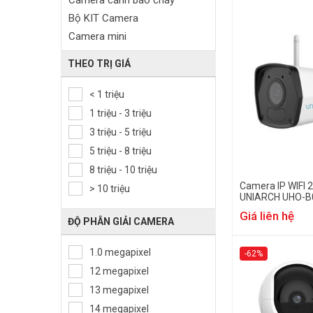
Camera cảnh báo cháy
Bộ KIT Camera
Camera mini
Camera HDCVI
THEO TRỊ GIÁ
Camera Full Color
Camera Starlight
< 1 triệu
Camera AI
1 triệu - 3 triệu
Camera 5in1
3 triệu - 5 triệu
Camera 4in1
5 triệu - 8 triệu
Camera AHD
8 triệu - 10 triệu
Camera cảm biến thân nhiệt
Camera IP WIFI 
> 10 triệu
UNIARCH UHO-B
Camera toàn cảnh
Giá liên hệ
Camera hành trình
ĐỘ PHÂN GIẢI CAMERA
Camera chuyên dụng
1.0 megapixel
Camera IoT
-62%
12 megapixel
Camera trong nhà
Camera ngoài trời
13 megapixel
Camera Dome
14 megapixel