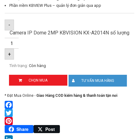
Phần mềm KBVIEW Plus – quản lý đơn giản qua app
-
Camera IP Dome 2MP KBVISION KX-A2014N số lượng
+
Tình trạng:
Còn hàng
CHỌN MUA
TƯ VẤN MUA HÀNG
* Đặt Mua Online -
Giao Hàng COD kiểm hàng & thanh toán tận nơi
Facebook
Twitter
Pinterest
Share
Post