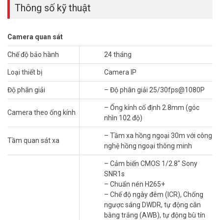
bằng trắng (AWB), tự động bù tín hiệu ảnh (AGC), chống ngược
Thông số kỹ thuật
sáng(BLC), chống nhiễu (3D-DNR).
– Tầm xa hồng ngoại 30m với công nghệ hồng ngoại thông minh
– Hỗ trợ chuẩn ONVIF, Tên miền miễn phí KBVISION.TV và P2P
Camera quan sát
– Phần mềm sử dụng: KBVIEW Plus, KBiVMS, KBVMS Lite
Chế độ bảo hành
24 tháng
– Chuẩn chống nước IP67.
– Chất liệu vỏ nhựa
Loại thiết bị
Camera IP
– Điện áp: DC12V hoặc PoE, công suất <6W - Nhiệt độ hoạt động :
-40° C ~ +60° C. - Xuất xứ: Thương hiệu Mỹ. - Bảo hành: 24 tháng.
Độ phân giải
– Độ phân giải 25/30fps@1080P
Camera KBVISION KX-A2014N là lựa chọn thực tế cho giám sát
– Ống kính cố định 2.8mm (góc
Camera theo ống kính
trong nhà với hình ảnh Full HD 2MP, thiết kế bán cầu gọn gàng và
nhìn 102 độ)
kết nối từ xa tiện lợi. Phù hợp cho nhà ở, văn phòng và cửa hàng
quy mô nhỏ. Liên hệ ngay Vũ Hoàng Telecom để được tư vấn lắp
– Tầm xa hồng ngoại 30m với công
Tầm quan sát xa
đặt và nhận báo giá miễn phí hôm nay. Tham khảo thêm thông tin
nghệ hồng ngoại thông minh
tại
Facebook Vuhoangtelecom
nhé.
– Cảm biến CMOS 1/2.8″ Sony
SNR1s
– Chuẩn nén H265+
– Chế độ ngày đêm (ICR), Chống
ngược sáng DWDR, tự động cân
bằng trắng (AWB), tự động bù tín