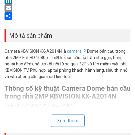
LinkedIn
Email
Share
Mô tả sản phẩm
Camera KBVISION KX-A2014N là
camera IP
Dome bán cầu trong
nhà 2MP Full HD 1080p. Thiết kế bán cầu ốp trần nhỏ gọn, hồng
ngoại ban đêm, hỗ trợ kết nối từ xa qua P2P và tên miền miễn phí
KBVISION.TV. Phù hợp lắp tại phòng khách, hành lang, siêu thị nhỏ
và văn phòng cần giám sát liên tục.
Thông số kỹ thuật Camera Dome bán cầu
trong nhà 2MP KBVISION KX-A2014N
– Cảm biến CMOS 1/2.8″ Sony SNR1s
– Độ phân giải 25/30fps@1080P
– Chuẩn nén H265+
Xem thêm
– Ống kính cố định 2.8mm (góc nhìn 102 độ)
– Chế độ ngày đêm (ICR), Chống ngược sáng DWDR, tự động cân