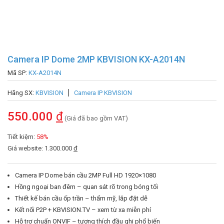
Camera IP Dome 2MP KBVISION KX-A2014N
Mã SP:
KX-A2014N
Hãng SX:
KBVISION
Camera IP KBVISION
550.000
đ
(Giá đã bao gồm VAT)
Tiết kiệm:
58%
Giá website: 1.300.000
đ
Camera IP Dome bán cầu 2MP Full HD 1920×1080
Hồng ngoại ban đêm – quan sát rõ trong bóng tối
Thiết kế bán cầu ốp trần – thẩm mỹ, lắp đặt dễ
Kết nối P2P + KBVISION.TV – xem từ xa miễn phí
Hỗ trợ chuẩn ONVIF – tương thích đầu ghi phổ biến