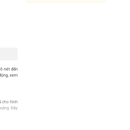
rõ nét đến
 động, xem
Camera IP Mini PT Smart
Hybird Light 4MP Hikvision DS-
 cho hình
2DE2C400MWG-EHUN
 sáng. Đây
1.190.000 đ
 phát hiện
Mua Ngay