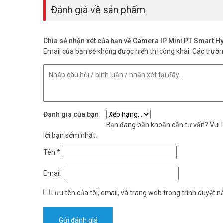
Đánh giá về sản phẩm
Thân máy bằng kim loại và nhựa chịu được điều kiện ngoài tr
thuật để đánh giá vị trí lắp phù hợp.
Tôi có xem được camera từ điện thoại 
Chia sẻ nhận xét của bạn về Camera IP Mini PT Smart
Email của bạn sẽ không được hiển thị công khai.
Các trườ
Có, thiết bị hỗ trợ Hik-connect để xem từ xa trên smartp
trợ cài đặt miễn phí khi lắp đặt.
Camera PT Hikvision DS-2DE2C400MWG-EHUN mang hình ả
phát hiện người và kết nối Hik-connect giúp bạn giám sá
từ khâu chọn máy đến lắp đặt và bảo hành. Gọi tư vấn 
Đánh giá của bạn
thông tin tại
Facebook Vuhoangtelecom
nhé.
Bạn đang băn khoăn cần tư vấn? Vui lò
lời bạn sớm nhất.
Tên
*
Email
Lưu tên của tôi, email, và trang web trong trình duyệt nà