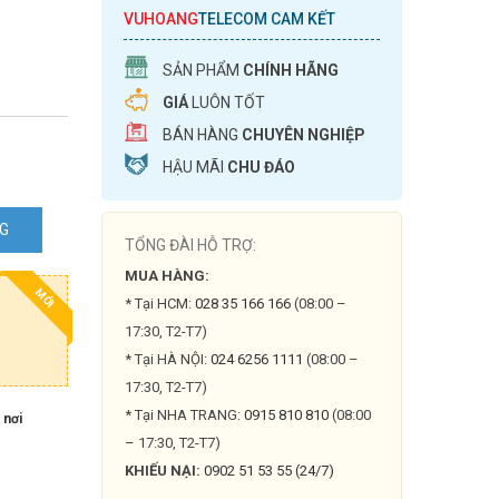
VUHOANG
TELECOM CAM KẾT
SẢN PHẨM
CHÍNH HÃNG
GIÁ
LUÔN TỐT
BÁN HÀNG
CHUYÊN NGHIỆP
HẬU MÃI
CHU ĐÁO
NG
TỔNG ĐÀI HỖ TRỢ:
MUA HÀNG:
MỚI
* Tại HCM:
028 35 166 166
(08:00 –
0MWG-
17:30, T2-T7)
* Tại HÀ NỘI:
024 6256 1111
(08:00 –
17:30, T2-T7)
* Tại NHA TRANG:
0915 810 810
(08:00
 nơi
– 17:30, T2-T7)
KHIẾU NẠI:
0902 51 53 55 (24/7)