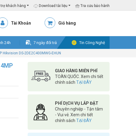
trợ khách hàng
Download tài liệu
Tra cứu bảo hành
Tài Khoản
Giỏ hàng
nh 24h
7 ngày đổi trả
Tin Công Nghệ
 4MP Hikvision DS-2DE2C400MWG-EHUN
t 4MP
GIAO HÀNG MIỄN PHÍ
TOÀN QUỐC. Xem chi tiết
chính sách
TẠI ĐÂY
PHÍ DỊCH VỤ LẮP ĐẶT
Chuyên nghiệp - Tận tâm
- Vui vẻ. Xem chi tiết
chính sách
TẠI ĐÂY