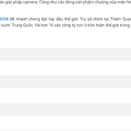
ác giải pháp camera. Cũng như các dòng sản phẩm chuông cửa màn hì
SION
đã nhanh chóng đạt top đầu thế giới. Trụ sở chính tại Thẩm Quy
nước Trung Quốc. Và hơn 16 các công ty con ở trên toàn thế giới trong 
Q)
-EHUN có độ phân giải bao nhiêu?
ây là độ phân giải cao hơn Full HD 1080p rõ rệt. Nhận diện khuôn mặt 
 tự kích hoạt khi phát hiện người, ghi màu thực trong bóng tối. Phạm vi 
là bao nhiêu?
iên hệ Vũ Hoàng Telecom để nhận báo giá cập nhật nhất. Cam kết giá c