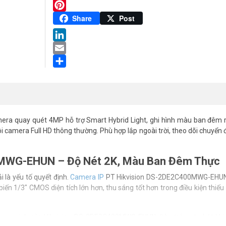
Twitter
Pinterest
Share
Post
LinkedIn
Email
Share
era quay quét 4MP hỗ trợ Smart Hybrid Light, ghi hình màu ban đêm 
 camera Full HD thông thường. Phù hợp lắp ngoài trời, theo dõi chuyển
MWG-EHUN – Độ Nét 2K, Màu Ban Đêm Thực
i là yếu tố quyết định.
Camera IP
PT Hikvision DS-2DE2C400MWG-EHUN
iến 1/3″ CMOS diện tích lớn hơn, thu sáng tốt hơn trong điều kiện thiếu
thông minh của Hikvision DS-2DE2C400MWG-EHUN. Đèn trắng tự bật khi