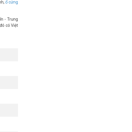
nh,
ổ cứng
ến - Trung
đó có Việt
và biển số
chiếu sáng
ạnh tranh,