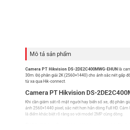
Mô tả sản phẩm
Camera PT Hikvision DS-2DE2C400MWG-EHUN
là cam
30m. Độ phân giải 2K (2560×1440) cho ảnh sắc nét gấp đôi
từ xa qua Hik-connect.
Camera PT Hikvision DS-2DE2C400
Khi cần giám sát rõ mặt người hay biển số xe, độ phân giả
ảnh 2560×1440 pixel, sắc nét hơn hẳn dòng Full HD. Cảm b
là điểm khác biệt rõ ràng so với model 2MP cùng dòng.
Thiết bị tích hợp Smart Hybrid Light – công nghệ đèn 