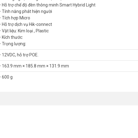
ệm, Hàng Nghìn Công Trình
– Hỗ trợ chế độ đèn thông minh Smart Hybrid Light
– Tính năng phát hiện người
sion tại Việt Nam. Hơn 16 năm hoạt động, chúng tôi đã triển khai hàn
– Tích hợp Micro
có màu ban đêm Hikvision tại đây luôn minh bạch, kèm bảo hành chín
– Hỗ trợ dịch vụ Hik-connect
gian.
 Vật liệu: Kim loại , Plastic
– Kích thước:
ini PT Smart Hybird Light 4MP Hikvisi
– Trọng lượng:
– 12VDC, hỗ trợ POE.
– 163.9 mm × 185.8 mm × 131.9 mm
– 600 g