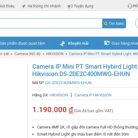
Hỗ 
Giới thiệu
Hệ thống chi nhánh
Tuyển dụng
Tìm kiếm
Sản phẩm được quan tâm
Khuyến mãi
Giao hàng nha
n sát
»
Camera 360 độ
»
HIKVISION
»
Camera IP Mini PT Smart Hybird Light
Camera IP Mini PT Smart Hybird Ligh
Hikvision DS-2DE2C400MWG-EHUN
Mã SP:
DS-2DE2C400MWG-EHUN
Hãng SX:
HIKVISION
Camera IP HIKVISION
1.190.000
đ
(Giá đã bao gồm VAT)
Camera 4MP 2K, rõ gấp đôi camera Full HD thông thường
Smart Hybrid Light ghi màu ban đêm rõ nét đến 30m