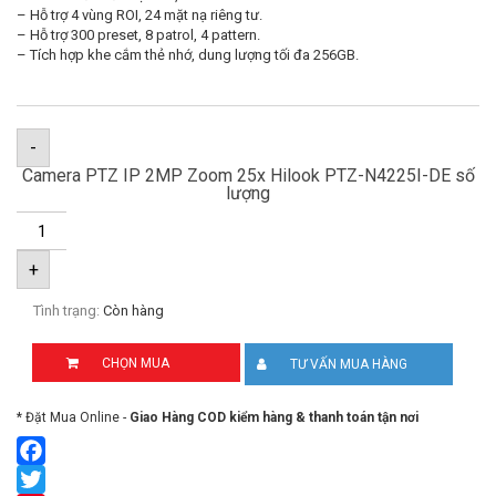
– Hỗ trợ 4 vùng ROI, 24 mặt nạ riêng tư.
– Hỗ trợ 300 preset, 8 patrol, 4 pattern.
– Tích hợp khe cắm thẻ nhớ, dung lượng tối đa 256GB.
-
Camera PTZ IP 2MP Zoom 25x Hilook PTZ-N4225I-DE số
lượng
+
Tình trạng:
Còn hàng
CHỌN MUA
TƯ VẤN MUA HÀNG
* Đặt Mua Online -
Giao Hàng COD kiểm hàng & thanh toán tận nơi
Facebook