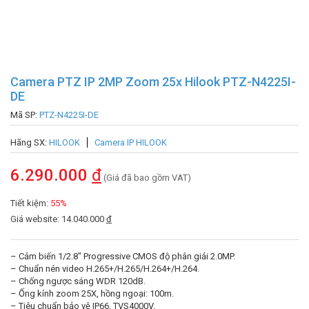
Camera PTZ IP 2MP Zoom 25x Hilook PTZ-N4225I-
DE
Mã SP:
PTZ-N4225I-DE
Hãng SX:
HILOOK
Camera IP HILOOK
6.290.000
đ
(Giá đã bao gồm VAT)
Tiết kiệm:
55%
Giá website: 14.040.000
đ
– Cảm biến 1/2.8″ Progressive CMOS độ phân giải 2.0MP.
– Chuẩn nén video H.265+/H.265/H.264+/H.264.
– Chống ngược sáng WDR 120dB.
– Ống kính zoom 25X, hồng ngoại: 100m.
– Tiêu chuẩn bảo vệ IP66, TVS4000V.