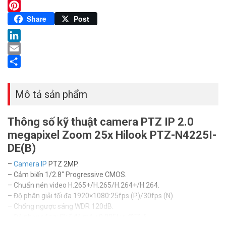
Twitter
Pinterest
Share
Post
LinkedIn
Email
Share
Mô tả sản phẩm
Thông số kỹ thuật camera PTZ IP 2.0
megapixel Zoom 25x Hilook PTZ-N4225I-
DE(B)
–
Camera IP
PTZ 2MP.
– Cảm biến 1/2.8″ Progressive CMOS.
– Chuẩn nén video H.265+/H.265/H.264+/H.264.
– Độ phân giải tối đa 1920×1080:25fps (P)/30fps (N).
– Chống ngược sáng WDR 120dB.
– Độ nhạy sáng: Chế độ màu:0.005Lux@F1.6;