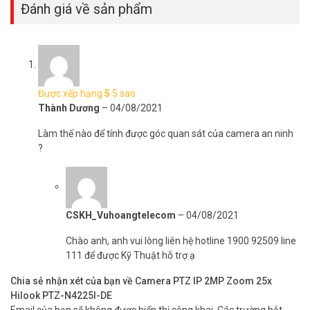
Đánh giá về sản phẩm
Được xếp hạng
5
5 sao
Thành Dương
–
04/08/2021
Làm thế nào để tính được góc quan sát của camera an ninh
?
CSKH_Vuhoangtelecom
–
04/08/2021
Chào anh, anh vui lòng liên hệ hotline 1900 92509 line
111 để được Kỹ Thuật hỗ trợ ạ
Chia sẻ nhận xét của bạn về Camera PTZ IP 2MP Zoom 25x
Hilook PTZ-N4225I-DE
Email của bạn sẽ không được hiển thị công khai.
Các trường bắt