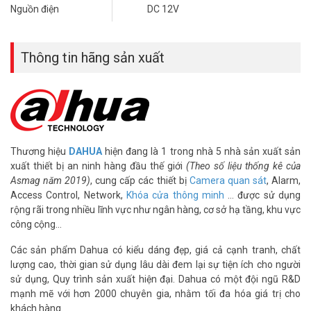
– Công suất 10W, 13W (IR on)
Nguồn điện
DC 12V
– Môi trường làm việc từ -30ºC ~ 60ºC,
– Kích thước Φ132.7 (mm) x 116.5 (mm)
– Trọng lượng 0.95Kg
Thông tin hãng sản xuất
– Sản xuất tại Trung Quốc.
– Bảo hành: 24 tháng.
– Địa chỉ bán sản phẩm: tại 4 chi nhánh Vuhoangtelecom TpHCM &
Hà Nội.
Cam kết từ Công ty Cổ phần Vũ Hoàng
Telecom
Thương hiệu
DAHUA
hiện đang là 1 trong nhà 5 nhà sản xuất sản
xuất thiết bị an ninh hàng đầu thế giới
(Theo số liệu thống kê của
Chỉ bán hàng chính hãng từ các thương hiệu uy tín với giá tốt
Asmag năm 2019)
, cung cấp các thiết bị
Camera quan sát
, Alarm,
nhất thị trường Hà Nội và Sài Gòn, hàng mới full box.
Access Control, Network,
Khóa cửa thông minh
… được sử dụng
Nhân viên chuyên nghiệp, giàu kinh nghiệm sẵn sàng tư vấn
rộng rãi trong nhiều lĩnh vực như ngân hàng, cơ sở hạ tầng, khu vực
để khách hàng chọn mua được những sản phẩm chất lượng
công cộng…
tốt nhất.
Đặc biệt khách hàng được giao hàng tận nơi, xem hàng
Các sản phẩm Dahua có kiểu dáng đẹp, giá cả cạnh tranh, chất
thanh toán, không mua không sao.
lượng cao, thời gian sử dụng lâu dài đem lại sự tiện ích cho người
sử dụng, Quy trình sản xuất hiện đại. Dahua có một đội ngũ R&D
Đặt hàng Online,
lắp đặt camera
Dahua SD29204T-GN-W xin vui
mạnh mẽ với hơn 2000 chuyên gia, nhằm tối đa hóa giá trị cho
lòng liên hệ Hotline
1900.9259
để được hỗ trợ ưu đãi tốt nhất.
khách hàng.
Tham khảo thêm video tại
Youtube Vuhoangtelecom
nhé!