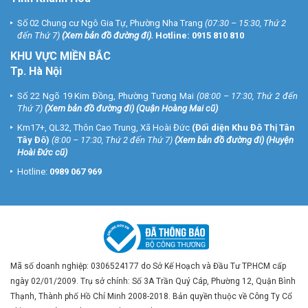
Số 02 Chung cư Ngô Gia Tự, Phường Nha Trang
(07:30 – 15:30, Thứ 2
đến Thứ 7)
(
Xem bản đồ đường đi
).
Hotline:
0915 810 810
KHU VỰC MIỀN BẮC
Tp. Hà Nội
Số 22 Ngõ 19 Kim Đồng, Phường Tương Mai
(08:00 – 17:30, Thứ 2 đến
Thứ 7)
(
Xem bản đồ đường đi
) (Quận Hoàng Mai cũ)
Km17+, QL32, Thôn Cao Trung, Xã Hoài Đức
(Đối diện Khu Đô Thị Tân
Tây Đô)
(8:00 – 17:30, Thứ 2 đến Thứ 7)
(
Xem bản đồ đường đi
) (Huyện
Hoài Đức cũ)
Hotline:
0989 067 969
Mã số doanh nghiệp: 0306524177 do Sở Kế Hoạch và Đầu Tư TP.HCM cấp
ngày 02/01/2009. Trụ sở chính: Số 3A Trần Quý Cáp, Phường 12, Quận Bình
Thạnh, Thành phố Hồ Chí Minh 2008-2018. Bản quyền thuộc về Công Ty Cổ