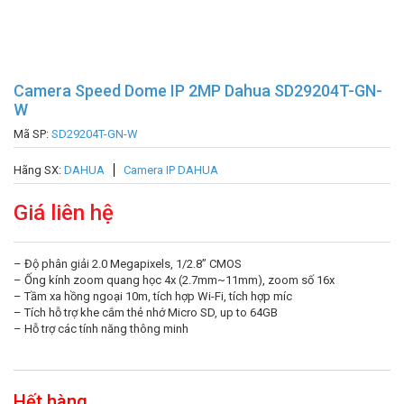
Camera Speed Dome IP 2MP Dahua SD29204T-GN-
W
Mã SP:
SD29204T-GN-W
Hãng SX:
DAHUA
Camera IP DAHUA
Giá liên hệ
– Độ phân giải 2.0 Megapixels, 1/2.8” CMOS
– Ống kính zoom quang học 4x (2.7mm~11mm), zoom số 16x
– Tầm xa hồng ngoại 10m, tích hợp Wi-Fi, tích hợp míc
– Tích hỗ trợ khe cắm thẻ nhớ Micro SD, up to 64GB
– Hỗ trợ các tính năng thông minh
Hết hàng