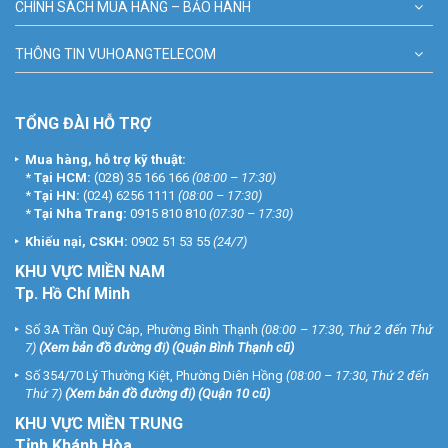
CHÍNH SÁCH MUA HÀNG – BẢO HÀNH
THÔNG TIN VUHOANGTELECOM
TỔNG ĐÀI HỖ TRỢ
Mua hàng, hỗ trợ kỹ thuật:
*
Tại HCM:
(028) 35 166 166
(08:00 – 17:30)
*
Tại HN:
(024) 6256 1111
(08:00 – 17:30)
*
Tại Nha Trang:
0915 810 810
(07:30 – 17:30)
Khiếu nại, CSKH:
0902 51 53 55
(24/7)
KHU
VỰC MIỀN NAM
Tp. Hồ Chí Minh
Số 3A Trần Quý Cáp, Phường Bình Thạnh
(08:00 – 17:30, Thứ 2 đến Thứ
7)
(
Xem bản đồ đường đi
) (Quận Bình Thạnh cũ)
Số 354/70 Lý Thường Kiệt, Phường Diên Hồng
(08:00 – 17:30, Thứ 2 đến
Thứ 7)
(
Xem bản đồ đường đi
) (Quận 10 cũ)
KHU VỰC MIỀN TRUNG
Tỉnh Khánh Hòa