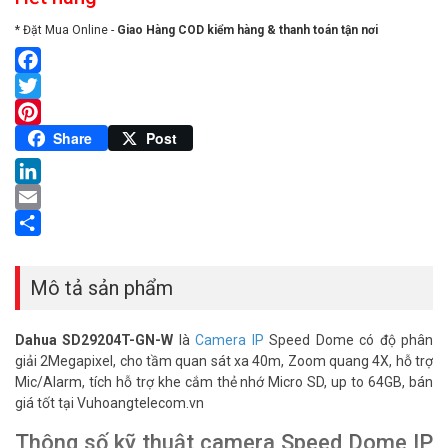
* Đặt Mua Online -
Giao Hàng COD kiểm hàng & thanh toán tận nơi
Facebook
Twitter
Pinterest
Share
Post
LinkedIn
Email
Share
Mô tả sản phẩm
Dahua SD29204T-GN-W
là
Camera IP
Speed Dome có độ phân
giải 2Megapixel, cho tầm quan sát xa 40m, Zoom quang 4X, hỗ trợ
Mic/Alarm, tích hỗ trợ khe cắm thẻ nhớ Micro SD, up to 64GB, bán
giá tốt tại Vuhoangtelecom.vn
Thông số kỹ thuật camera Speed Dome IP