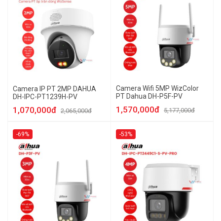
Camera Wifi 5MP WizColor
Camera IP PT 2MP DAHUA
PT Dahua DH-P5F-PV
DH-IPC-PT1239H-PV
1,570,000đ
1,070,000đ
5,177,000đ
2,065,000đ
-69%
-53%