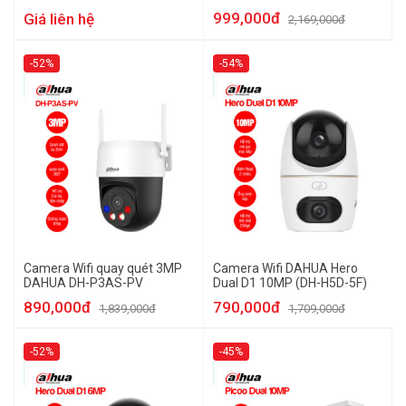
999,000đ
Giá liên hệ
2,169,000đ
-52%
-54%
Camera Wifi quay quét 3MP
Camera Wifi DAHUA Hero
DAHUA DH-P3AS-PV
Dual D1 10MP (DH-H5D-5F)
890,000đ
790,000đ
1,839,000đ
1,709,000đ
-52%
-45%