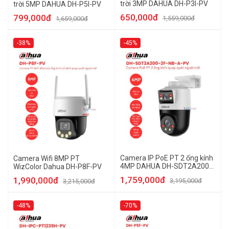
trời 3MP DAHUA DH-P3I-PV
trời 5MP DAHUA DH-P5I-PV
650,000đ
799,000đ
1,559,000đ
1,659,000đ
-38%
-45%
Camera IP PoE PT 2 ống kính
Camera Wifi 8MP PT
4MP DAHUA DH-SDT2A200-
WizColor Dahua DH-P8F-PV
2F-NB-A-PV
1,759,000đ
1,990,000đ
3,195,000đ
3,215,000đ
-48%
-70%