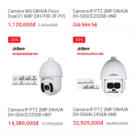
Camera Wifi DAHUA Picoo
Camera IP PTZ 2MP DAHUA
Dual D1 6MP (DH-P3D-3F-PV)
DH-SD6CE232GB-HNR
1,120,000đ
Giá liên hệ
2,439,000đ
-20%
-50%
Camera IP PTZ 2MP DAHUA
Camera IP PTZ 2MP DAHUA
DH-SD6AL245XA-HNR
DH-SD6CE225DB-HNY
32,929,000đ
14,389,000đ
65,858,000đ
17,990,000đ