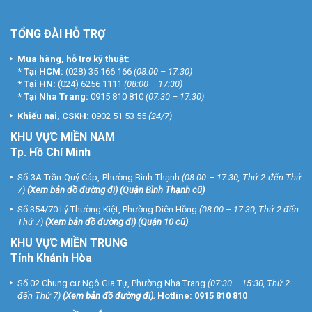
TỔNG ĐÀI HỖ TRỢ
Mua hàng, hỗ trợ kỹ thuật:
*
Tại HCM:
(028) 35 166 166
(08:00 – 17:30)
*
Tại HN:
(024) 6256 1111
(08:00 – 17:30)
*
Tại Nha Trang:
0915 810 810
(07:30 – 17:30)
Khiếu nại, CSKH:
0902 51 53 55
(24/7)
KHU
VỰC MIỀN NAM
Tp. Hồ Chí Minh
Số 3A Trần Quý Cáp, Phường Bình Thạnh
(08:00 – 17:30, Thứ 2 đến Thứ
7)
(
Xem bản đồ đường đi
) (Quận Bình Thạnh cũ)
Số 354/70 Lý Thường Kiệt, Phường Diên Hồng
(08:00 – 17:30, Thứ 2 đến
Thứ 7)
(
Xem bản đồ đường đi
) (Quận 10 cũ)
KHU VỰC MIỀN TRUNG
Tỉnh Khánh Hòa
Số 02 Chung cư Ngô Gia Tự, Phường Nha Trang
(07:30 – 15:30, Thứ 2
đến Thứ 7)
(
Xem bản đồ đường đi
).
Hotline:
0915 810 810