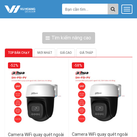
Tìm kiếm nâng cao
TOP BÁN CHẠY
MỚI NHẤT
GIÁ CAO
GIÁ THẤP
-52%
-58%
Camera WiFi quay quét ngoài
Camera WiFi quay quét ngoài