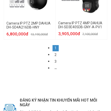
Camera IP PTZ 4MP DAHUA
Camera IP PTZ 2MP DAHUA
DH-SD3E405DB-GNY-A-PV1
DH-SD4A216DB-HNY
3,905,000đ
6,800,000đ
7,100,000đ
13,190,000đ
1
2
3
→
ĐĂNG KÝ NHẬN TIN KHUYẾN MÃI HOT MỖI
NGÀY