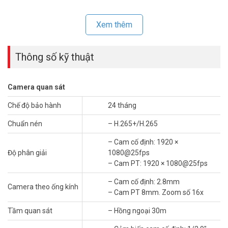
Nhiều người so sánh giá camera TandemVu Hikvision DS-
2SE2C200MWG-E/12HUN với camera dome thông thường và thấy
Xem thêm
đắt hơn. Nhưng cách so sánh đó bỏ qua một điều căn bản. Camera
thường buộc bạn chọn: hoặc thấy rộng, hoặc thấy rõ – không thể
cả hai cùng lúc. TandemVu có hai cảm biến độc lập, một cố định
Thông số kỹ thuật
2.8mm bao quát sân rộng và một PT 8mm đang zoom vào cổng ra
vào – đồng thời, liên tục, không gián đoạn.
Camera quan sát
Chế độ bảo hành
24 tháng
Chuẩn nén
– H.265+/H.265
– Cam cố định: 1920 ×
Độ phân giải
1080@25fps
– Cam PT: 1920 × 1080@25fps
– Cam cố định: 2.8mm
Camera theo ống kính
– Cam PT 8mm. Zoom số 16x
Tầm quan sát
– Hồng ngoại 30m