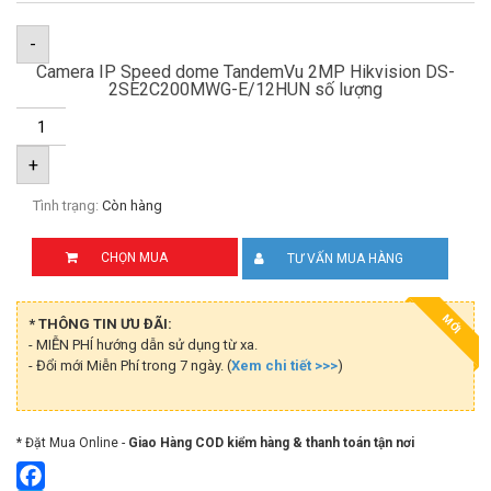
-
Camera IP Speed dome TandemVu 2MP Hikvision DS-
2SE2C200MWG-E/12HUN số lượng
+
Tình trạng:
Còn hàng
CHỌN MUA
TƯ VẤN MUA HÀNG
MỚI
* THÔNG TIN ƯU ĐÃI:
- MIỄN PHÍ hướng dẫn sử dụng từ xa.
- Đổi mới Miễn Phí trong 7 ngày. (
Xem chi tiết >>>
)
* Đặt Mua Online -
Giao Hàng COD kiểm hàng & thanh toán tận nơi