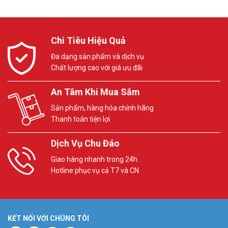
Giá thay đổi theo thời điểm và chính sách khuyến mãi hiện hành.
Liên hệ Vũ Hoàng Telecom để nhận báo giá cập nhật và chính xác
nhất. Cam kết hàng chính hãng, bảo hành đầy đủ theo tiêu chuẩn
Chi Tiêu Hiệu Quả
nhà sản xuất.
Đa dạng sản phẩm và dịch vụ
Camera TandemVu Hikvision DS-2SE2C400MWG-E/14HUN là giải
Chất lượng cao với giá ưu đãi
pháp 2 ống kính 4MP hiếm có trên thị trường. Vừa bao quát toàn
cảnh vừa zoom chi tiết, phân biệt người và phương tiện tự động.
An Tâm Khi Mua Sắm
Liên hệ Vũ Hoàng Telecom hơn 16 năm kinh nghiệm để được tư
vấn và lắp đặt đúng chuẩn. Gọi tư vấn miễn phí hoặc Khảo sát tận
Sản phẩm, hàng hóa chính hãng
nơi để nhận báo giá camera speed dome Hikvision tốt nhất hôm
Thanh toán tiện lợi
nay! Tham khảo thêm thông tin tại
Facebook Vuhoangtelecom
nhé.
Dịch Vụ Chu Đáo
Giao hàng nhanh trong 24h
Hotline phục vụ cả T7 và CN
KẾT NỐI VỚI CHÚNG TÔI