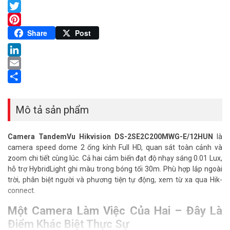
Facebook
Twitter
Pinterest
Share
Post
LinkedIn
Email
Share
Mô tả sản phẩm
Camera TandemVu Hikvision DS-2SE2C200MWG-E/12HUN
là
camera speed dome 2 ống kính Full HD, quan sát toàn cảnh và
zoom chi tiết cùng lúc. Cả hai cảm biến đạt độ nhạy sáng 0.01 Lux,
hỗ trợ HybridLight ghi màu trong bóng tối 30m. Phù hợp lắp ngoài
trời, phân biệt người và phương tiện tự động, xem từ xa qua Hik-
connect.
Một Camera Làm Việc Của Hai – Đây Là
Điểm Khác Biệt Thực Sự