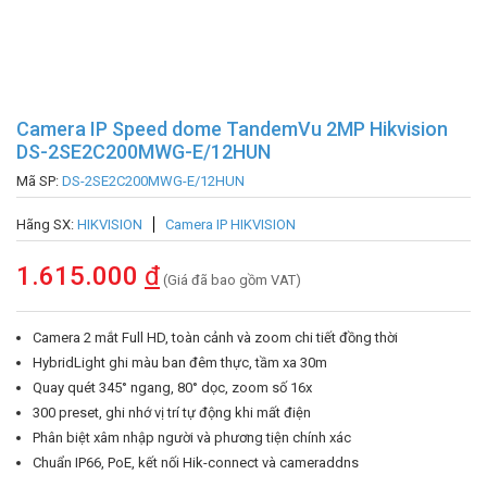
Camera IP Speed dome TandemVu 2MP Hikvision
DS-2SE2C200MWG-E/12HUN
Mã SP:
DS-2SE2C200MWG-E/12HUN
Hãng SX:
HIKVISION
Camera IP HIKVISION
1.615.000
đ
(Giá đã bao gồm VAT)
Camera 2 mắt Full HD, toàn cảnh và zoom chi tiết đồng thời
HybridLight ghi màu ban đêm thực, tầm xa 30m
Quay quét 345° ngang, 80° dọc, zoom số 16x
300 preset, ghi nhớ vị trí tự động khi mất điện
Phân biệt xâm nhập người và phương tiện chính xác
Chuẩn IP66, PoE, kết nối Hik-connect và cameraddns