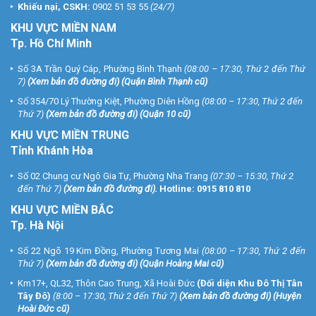
Khiếu nại, CSKH:
0902 51 53 55
(24/7)
KHU
VỰC MIỀN NAM
Tp. Hồ Chí Minh
Số 3A Trần Quý Cáp, Phường Bình Thạnh
(08:00 – 17:30, Thứ 2 đến Thứ
7)
(
Xem bản đồ đường đi
) (Quận Bình Thạnh cũ)
Số 354/70 Lý Thường Kiệt, Phường Diên Hồng
(08:00 – 17:30, Thứ 2 đến
Thứ 7)
(
Xem bản đồ đường đi
) (Quận 10 cũ)
KHU VỰC MIỀN TRUNG
Tỉnh Khánh Hòa
Số 02 Chung cư Ngô Gia Tự, Phường Nha Trang
(07:30 – 15:30, Thứ 2
đến Thứ 7)
(
Xem bản đồ đường đi
).
Hotline:
0915 810 810
KHU VỰC MIỀN BẮC
Tp. Hà Nội
Số 22 Ngõ 19 Kim Đồng, Phường Tương Mai
(08:00 – 17:30, Thứ 2 đến
Thứ 7)
(
Xem bản đồ đường đi
) (Quận Hoàng Mai cũ)
Km17+, QL32, Thôn Cao Trung, Xã Hoài Đức
(Đối diện Khu Đô Thị Tân
Tây Đô)
(8:00 – 17:30, Thứ 2 đến Thứ 7)
(
Xem bản đồ đường đi
) (Huyện
Hoài Đức cũ)