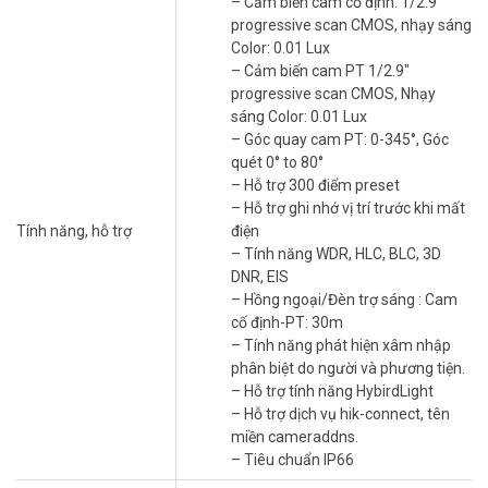
Hệ quả thực tế rất cụ thể. Khi camera PTZ thông thường đang
– Cảm biến cam cố định: 1/2.9″
zoom vào một người khả nghi, phần còn lại của khung hình biến
progressive scan CMOS, nhạy sáng
mất hoàn toàn. Với thiết bị 2 mắt này, ống kính cố định vẫn đang
Color: 0.01 Lux
ghi toàn cảnh trong khi ống PT đang bám sát đối tượng. Bạn có hai
– Cảm biến cam PT 1/2.9″
luồng video song song từ một thiết bị duy nhất. Đây là lý do hệ
progressive scan CMOS, Nhạy
thống an ninh chuyên nghiệp ưu tiên dòng TandemVu cho điểm
sáng Color: 0.01 Lux
giám sát quan trọng. Gọi tư vấn miễn phí – Kỹ thuật viên
Vũ Hoàng
– Góc quay cam PT: 0-345°, Góc
Telecom
phân tích thực tế mặt bằng của bạn trước khi tư vấn thiết
quét 0° to 80°
bị.
– Hỗ trợ 300 điểm preset
– Hỗ trợ ghi nhớ vị trí trước khi mất
Chi Phí Thực Tế Khi Mua Camera Rẻ Hơn Là
Tính năng, hỗ trợ
điện
Bao Nhiêu?
– Tính năng WDR, HLC, BLC, 3D
DNR, EIS
Một camera dome Full HD phổ thông có giá thấp hơn rõ rệt. Nhưng
– Hồng ngoại/Đèn trợ sáng : Cam
để đạt cùng khả năng giám sát, bạn cần lắp ít nhất hai thiết bị riêng
cố định-PT: 30m
biệt cộng thêm chi phí thi công, đi dây, đầu ghi thêm kênh và lắp
– Tính năng phát hiện xâm nhập
đặt kép. Tổng cộng, phương án hai camera rẻ thường đắt hơn một
phân biệt do người và phương tiện.
TandemVu khi tính đủ chi phí. Đó là chưa kể điểm mù vẫn tồn tại ở
– Hỗ trợ tính năng HybirdLight
vùng chuyển tiếp giữa hai camera.
– Hỗ trợ dịch vụ hik-connect, tên
miền cameraddns.
Những Tình Huống Mà Camera Rẻ Hơn
– Tiêu chuẩn IP66
Thực Sự Không Đủ