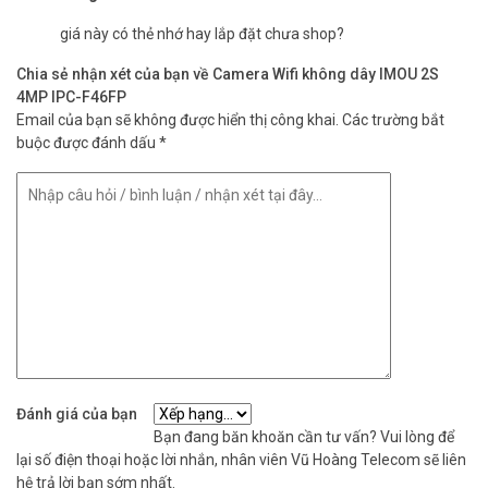
giá này có thẻ nhớ hay lắp đặt chưa shop?
Chia sẻ nhận xét của bạn về Camera Wifi không dây IMOU 2S
4MP IPC-F46FP
Chống chịu thời tiết
Email của bạn sẽ không được hiển thị công khai.
Các trường bắt
Thiết kế chống chịu thời tiết IP67 để sử dụng trong nhiều tình
buộc được đánh dấu
*
huống.
Vỏ hoàn toàn bằng kim loại
Đánh giá của bạn
Thiết kế vỏ hoàn toàn bằng kim loại mang lại cho Bullet 2S sự bảo
Bạn đang băn khoăn cần tư vấn? Vui lòng để
vệ mạnh mẽ và tản nhiệt hiệu quả, cho phép sử dụng ở những nơi
lại số điện thoại hoặc lời nhắn, nhân viên Vũ Hoàng Telecom sẽ liên
có nhiệt độ cao
hệ trả lời bạn sớm nhất.