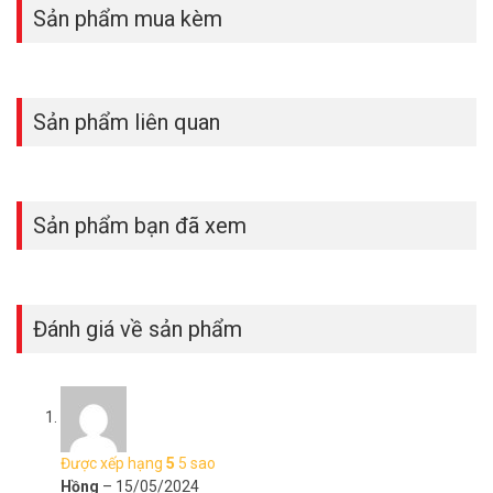
Sản phẩm mua kèm
Sản phẩm liên quan
Sản phẩm bạn đã xem
Răn đe chủ động
Khi IMOU 2S IPC-F46FP phát hiện có đột nhập, đèn chiếu tích hợp
và còi báo động khiến những vị khách không mời tránh xa và gửi
cảnh báo cho bạn.
Đánh giá về sản phẩm
Được xếp hạng
5
5 sao
Hồng
–
15/05/2024