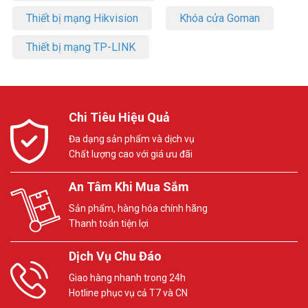
– Công suất: <5.1W
Thiết bị mạng Hikvision
Khóa cửa Goman
– Chất liệu vỏ: Kim loại
– Xuất xứ: Trung Quốc.
Thiết bị mạng TP-LINK
– Bảo hành: 24 tháng.
Chi Tiêu Hiệu Quả
Đa dạng sản phẩm và dịch vụ
Chất lượng cao với giá ưu đãi
An Tâm Khi Mua Sắm
Sản phẩm, hàng hóa chính hãng
Thanh toán tiện lợi
Dịch Vụ Chu Đáo
Trọn bộ sản phẩm gồm:
Giao hàng nhanh trong 24h
– 1x Camera.
Hotline phục vụ cả T7 và CN
– 1x Sách hướng dẫn sử dụng nhanh.