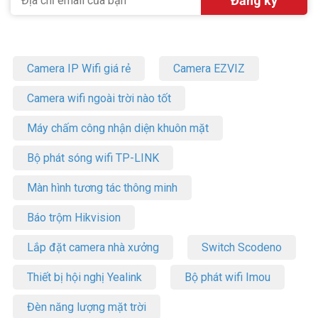
nhớ, đầu ghi NVR và lưu trữ đám mây.
Thông số kỹ thuật camera IP Wifi không
dây IMOU 2S 4MP IPC-F46FP
Camera IP Wifi giá rẻ
Camera EZVIZ
– Camera ngoài trời 4MP.
– Chuẩn nén: H.265.
Camera wifi ngoài trời nào tốt
– Cảm biến ảnh: Sony SNR1s kích thước 1/2.7”,
25/30fps@4MP(2560 x 1440).
Máy chấm công nhận diện khuôn mặt
– Độ phân giải: 4MP(2560 x 1440).
– Ống kính cố định 3.6mm cho góc nhìn 88°(H), 46°(V), 104°(D).
Bộ phát sóng wifi TP-LINK
– Tầm nhìn ban đêm hồng ngoại hoặc đèn chiếu sáng đến: 30m.
– Chế độ ngày đêm(ICR), chống ngược sáng DWDR, tự động cân
Màn hình tương tác thông minh
bằng trắng (AWB), tự động bù sáng (AGC),Chống nhiễu 2D-DNR.
– Tích hợp mic thu âm.
Báo trộm Hikvision
– Hỗ trợ các tính năng thông minh như phát hiện con người, phát
hiện chuyển động.
Lắp đặt camera nhà xưởng
Switch Scodeno
– Hỗ trợ khe cắm thẻ nhớ Micro SD lên đến 256GB.
– Hỗ trợ chuẩn ONVIF, Cloud, LAN, tích hợp Wi-Fi với 2 ăng-ten giúp
Thiết bị hội nghị Yealink
Bộ phát wifi Imou
bắt sóng tốt hơn.
– Hỗ trợ chuẩn IP67
Đèn năng lượng mặt trời
– Nguồn cấp: DC12V/1A.