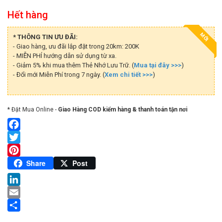
Hết hàng
MỚI
* THÔNG TIN ƯU ĐÃI:
- Giao hàng, ưu đãi lắp đặt trong 20km: 200K
- MIỄN PHÍ hướng dẫn sử dụng từ xa.
- Giảm 5% khi mua thêm Thẻ Nhớ Lưu Trữ. (
Mua tại đây >>>
)
- Đổi mới Miễn Phí trong 7 ngày. (
Xem chi tiết >>>
)
* Đặt Mua Online -
Giao Hàng COD kiểm hàng & thanh toán tận nơi
Facebook
Twitter
Pinterest
Share
Post
LinkedIn
Email
Share