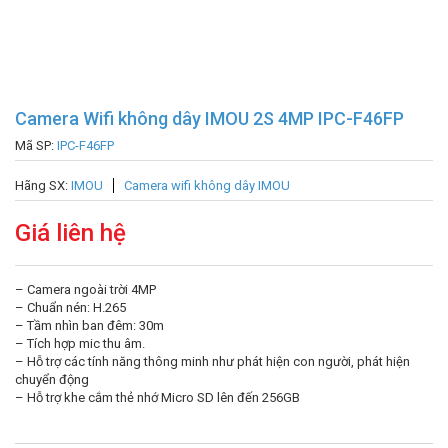
Camera Wifi không dây IMOU 2S 4MP IPC-F46FP
Mã SP:
IPC-F46FP
Hãng SX:
IMOU
Camera wifi không dây IMOU
Giá liên hệ
– Camera ngoài trời 4MP
– Chuẩn nén: H.265
– Tầm nhìn ban đêm: 30m
– Tích hợp mic thu âm.
– Hỗ trợ các tính năng thông minh như phát hiện con người, phát hiện
chuyển động
– Hỗ trợ khe cắm thẻ nhớ Micro SD lên đến 256GB