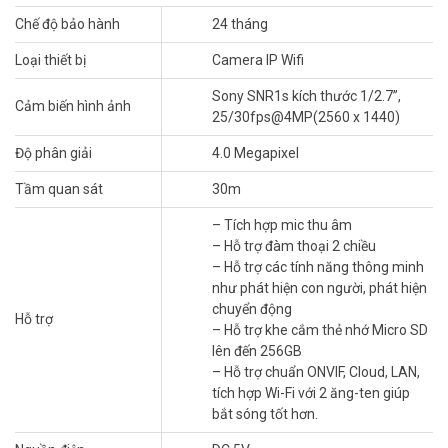
Chế độ bảo hành
24 tháng
Bốn chế độ nhìn ban đêm thông minh cung cấp hình ảnh đầy đủ
Loại thiết bị
Camera IP Wifi
màu sắc hoặc đen trắng rõ ràng, ngay cả trong bóng tối hoàn toàn.
Sony SNR1s kích thước 1/2.7”,
Chế độ hồng ngoại:
Thuật toán IR tiên tiến cung cấp hình
Cảm biến hình ảnh
25/30fps@4MP(2560 x 1440)
ảnh trắng đen rõ ràng ngay cả trong bóng tối.
Độ phân giải
4.0 Megapixel
Tầm nhìn màu ban đêm thông mi
Tầm quan sát
30m
Chế độ màu sắc:
Nhờ tích hợp đèn chiếu, tầm nhìn ban đêm
được chiếu sáng và đa dạng màu sắc. Chế độ Màu cũng
– Tích hợp mic thu âm
cung cấp ánh sáng ngoài trời cho ngôi nhà của bạn.
– Hỗ trợ đàm thoại 2 chiều
Chế độ thông minh:
Nếu bạn chuyển sang Chế độ thông
– Hỗ trợ các tính năng thông minh
minh, bạn có thể tận hưởng tầm nhìn ban đêm đen trắng.
như phát hiện con người, phát hiện
Đèn chiếu sáng tự động bật khi phát hiện chuyển động đáng
chuyển động
Hỗ trợ
ngờ, ghi lại hình ảnh đầy đủ màu sắc sống động khi có điều gì
– Hỗ trợ khe cắm thẻ nhớ Micro SD
đó xảy ra.
lên đến 256GB
Chế độ tắt:
Nếu không cần ánh sáng ngoài trời vào ban đêm,
– Hỗ trợ chuẩn ONVIF, Cloud, LAN,
bạn có thể chuyển sang Chế độ tắt để giảm ô nhiễm ánh
tích hợp Wi-Fi với 2 ăng-ten giúp
sáng.
bắt sóng tốt hơn.
Phát hiện con người