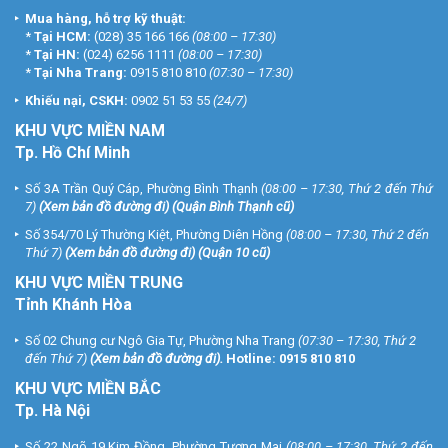
Mua hàng, hỗ trợ kỹ thuật:
*
Tại HCM:
(028) 35 166 166
(08:00 – 17:30)
*
Tại HN:
(024) 6256 1111
(08:00 – 17:30)
*
Tại Nha Trang:
0915 810 810
(07:30 – 17:30)
Khiếu nại, CSKH:
0902 51 53 55
(24/7)
KHU
VỰC MIỀN NAM
Tp. Hồ Chí Minh
Số 3A Trần Quý Cáp, Phường Bình Thạnh
(08:00 – 17:30, Thứ 2 đến Thứ
7)
(
Xem bản đồ đường đi
) (Quận Bình Thạnh cũ)
Số 354/70 Lý Thường Kiệt, Phường Diên Hồng
(08:00 – 17:30, Thứ 2 đến
Thứ 7)
(
Xem bản đồ đường đi
) (Quận 10 cũ)
KHU VỰC MIỀN TRUNG
Tỉnh Khánh Hòa
Số 02 Chung cư Ngô Gia Tự, Phường Nha Trang
(07:30 – 17:30, Thứ 2
đến Thứ 7)
(
Xem bản đồ đường đi
).
Hotline:
0915 810 810
KHU VỰC MIỀN BẮC
Tp. Hà Nội
Số 22 Ngõ 19 Kim Đồng, Phường Tương Mai
(08:00 – 17:30, Thứ 2 đến