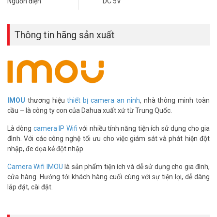
Nguồn điện
DC 5V
Công nghệ xử lý hình ảnh mạnh mẽ nhanh chóng tìm và phân loại
các đối tượng con người, đồng thời gửi ngay thông báo đến điện
thoại thông minh của bạn. Giám sát những gì quan trọng mà không
Thông tin hãng sản xuất
nhận được cảnh báo sai gây phiền nhiễu.
IMOU
thương hiệu
thiết bị camera an ninh
, nhà thông minh toàn
cầu – là công ty con của Dahua xuất xứ từ Trung Quốc.
Là dòng
camera IP Wifi
với nhiều tính năng tiện ích sử dụng cho gia
đình. Với các công nghệ tối ưu cho việc giám sát và phát hiện đột
nhập, đe dọa kẻ đột nhập
Ghi hình Full HD và nén H.265
Độ phân giải 4MP(2560 x 1440) và thuật toán IR tiên tiến cung cấp
Camera Wifi IMOU
là sản phẩm tiện ích và dễ sử dụng cho gia đình,
video rõ nét cả ngày lẫn đêm. Tính năng tiên tiến nén H.265 làm
cửa hàng. Hướng tới khách hàng cuối cùng với sự tiện lợi, dễ dàng
giảm 50% băng thông mạng và mức sử dụng bộ nhớ ở cùng chất
lắp đặt, cài đặt.
lượng video.