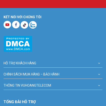
– 1x Củ sạc.
– 1x Bộ vít nở.
– 1x Miếng dán định vị bắt vít.
KẾT NỐI VỚI CHÚNG TÔI
– 1x Đầu nối chống nước.
Bạn có thể mua bổ sung thẻ nhớ phù hợp với nhu cầu sử dụng:
– Thẻ nhớ 16Gb, thời gian lưu trữ 2-3 ngày.
– Thẻ nhớ 32Gb, thời gian lưu trữ 4-5 ngày.
– Thẻ nhớ 64Gb, thời gian lưu trữ 10-15 ngày.
– Thẻ nhớ 128Gb, thời gian lưu trữ đến 20 ngày.
Đặt hàng Online,
lắp đặt camera
IPC-F46FP xin vui lòng liên hệ
HOTLINE
1900.9259
để được hỗ trợ tốt nhất. Tham khảo thêm
HỖ TRỢ KHÁCH HÀNG
thông tin tại
Facebook Vuhoangtelecom
nhé.
CHÍNH SÁCH MUA HÀNG – BẢO HÀNH
THÔNG TIN VUHOANGTELECOM
TỔNG ĐÀI HỖ TRỢ