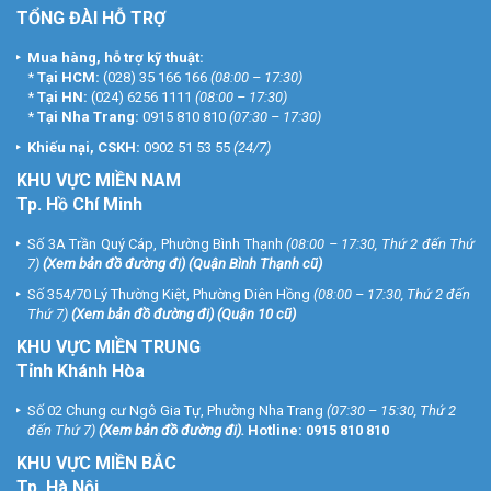
TỔNG ĐÀI HỖ TRỢ
Mua hàng, hỗ trợ kỹ thuật:
*
Tại HCM:
(028) 35 166 166
(08:00 – 17:30)
*
Tại HN:
(024) 6256 1111
(08:00 – 17:30)
*
Tại Nha Trang:
0915 810 810
(07:30 – 17:30)
Khiếu nại, CSKH:
0902 51 53 55
(24/7)
KHU
VỰC MIỀN NAM
Tp. Hồ Chí Minh
Số 3A Trần Quý Cáp, Phường Bình Thạnh
(08:00 – 17:30, Thứ 2 đến Thứ
7)
(
Xem bản đồ đường đi
) (Quận Bình Thạnh cũ)
Số 354/70 Lý Thường Kiệt, Phường Diên Hồng
(08:00 – 17:30, Thứ 2 đến
Thứ 7)
(
Xem bản đồ đường đi
) (Quận 10 cũ)
KHU VỰC MIỀN TRUNG
Tỉnh Khánh Hòa
Số 02 Chung cư Ngô Gia Tự, Phường Nha Trang
(07:30 – 15:30, Thứ 2
đến Thứ 7)
(
Xem bản đồ đường đi
).
Hotline:
0915 810 810
KHU VỰC MIỀN BẮC
Tp. Hà Nội