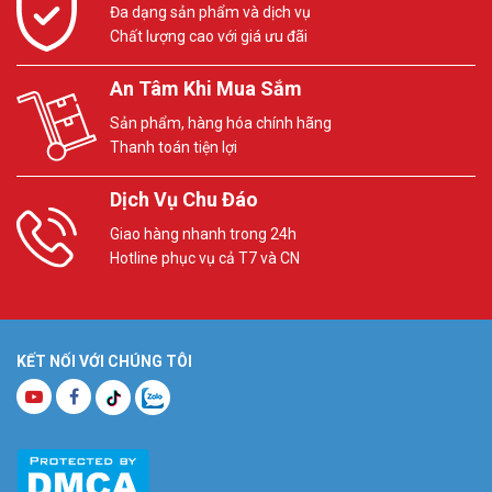
Đa dạng sản phẩm và dịch vụ
Chất lượng cao với giá ưu đãi
An Tâm Khi Mua Sắm
Sản phẩm, hàng hóa chính hãng
Thanh toán tiện lợi
Dịch Vụ Chu Đáo
Giao hàng nhanh trong 24h
Hotline phục vụ cả T7 và CN
KẾT NỐI VỚI CHÚNG TÔI