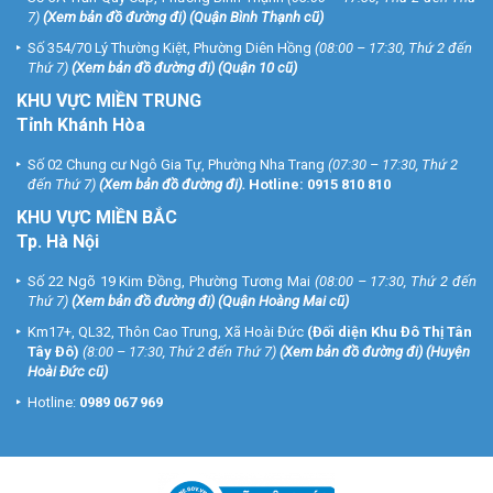
7)
(
Xem bản đồ đường đi
) (Quận Bình Thạnh cũ)
Số 354/70 Lý Thường Kiệt, Phường Diên Hồng
(08:00 – 17:30, Thứ 2 đến
Thứ 7)
(
Xem bản đồ đường đi
) (Quận 10 cũ)
KHU VỰC MIỀN TRUNG
Tỉnh Khánh Hòa
Số 02 Chung cư Ngô Gia Tự, Phường Nha Trang
(07:30 – 17:30, Thứ 2
đến Thứ 7)
(
Xem bản đồ đường đi
).
Hotline:
0915 810 810
KHU VỰC MIỀN BẮC
Tp. Hà Nội
Số 22 Ngõ 19 Kim Đồng, Phường Tương Mai
(08:00 – 17:30, Thứ 2 đến
Thứ 7)
(
Xem bản đồ đường đi
) (Quận Hoàng Mai cũ)
Km17+, QL32, Thôn Cao Trung, Xã Hoài Đức
(Đối diện Khu Đô Thị Tân
Tây Đô)
(8:00 – 17:30, Thứ 2 đến Thứ 7)
(
Xem bản đồ đường đi
) (Huyện
Hoài Đức cũ)
Hotline:
0989 067 969