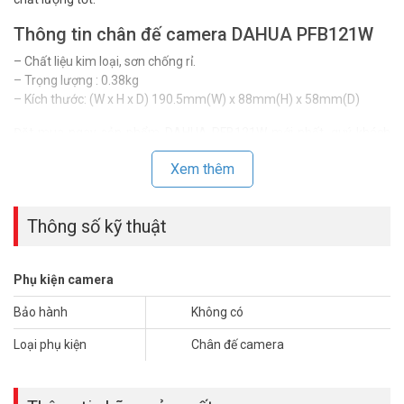
Thông tin chân đế camera DAHUA PFB121W
– Chất liệu kim loại, sơn chống rỉ.
– Trọng lượng : 0.38kg
– Kích thước: (W x H x D) 190.5mm(W) x 88mm(H) x 58mm(D)
Đặt mua ngay sản phẩm DAHUA PFB121W mới nhất, quý khách
hàng vui lòng liên hệ HOTLINE
1900 9259
để được hỗ trợ tốt nhất.
Xem thêm
Tham khảo thêm hình ảnh tại
Facebook Vuhoangtelecom
nhé.
Thông số kỹ thuật
Phụ kiện camera
Bảo hành
Không có
Loại phụ kiện
Chân đế camera