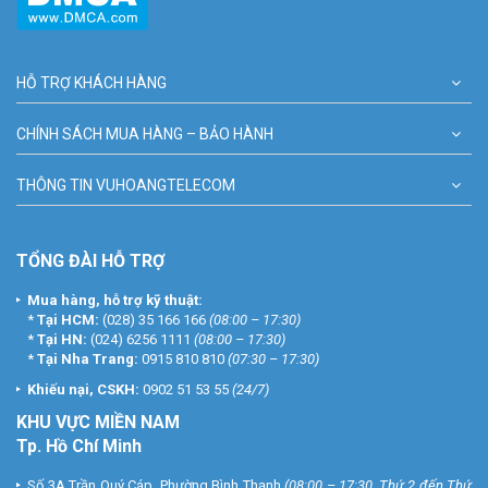
HỖ TRỢ KHÁCH HÀNG
CHÍNH SÁCH MUA HÀNG – BẢO HÀNH
THÔNG TIN VUHOANGTELECOM
TỔNG ĐÀI HỖ TRỢ
Mua hàng, hỗ trợ kỹ thuật:
*
Tại HCM:
(028) 35 166 166
(08:00 – 17:30)
*
Tại HN:
(024) 6256 1111
(08:00 – 17:30)
*
Tại Nha Trang:
0915 810 810
(07:30 – 17:30)
Khiếu nại, CSKH:
0902 51 53 55
(24/7)
KHU
VỰC MIỀN NAM
Tp. Hồ Chí Minh
Số 3A Trần Quý Cáp, Phường Bình Thạnh
(08:00 – 17:30, Thứ 2 đến Thứ