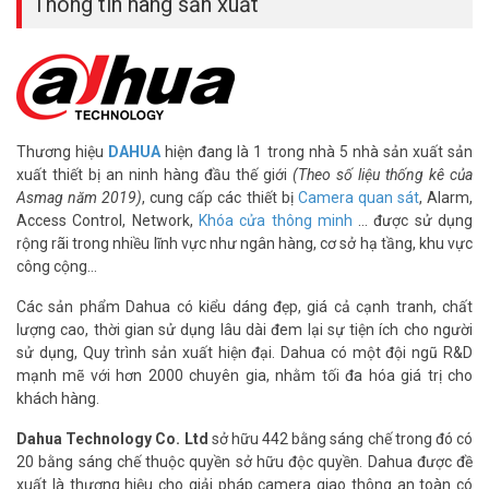
Thông tin hãng sản xuất
Thương hiệu
DAHUA
hiện đang là 1 trong nhà 5 nhà sản xuất sản
xuất thiết bị an ninh hàng đầu thế giới
(Theo số liệu thống kê của
Asmag năm 2019)
, cung cấp các thiết bị
Camera quan sát
, Alarm,
Access Control, Network,
Khóa cửa thông minh
… được sử dụng
rộng rãi trong nhiều lĩnh vực như ngân hàng, cơ sở hạ tầng, khu vực
công cộng…
Các sản phẩm Dahua có kiểu dáng đẹp, giá cả cạnh tranh, chất
lượng cao, thời gian sử dụng lâu dài đem lại sự tiện ích cho người
sử dụng, Quy trình sản xuất hiện đại. Dahua có một đội ngũ R&D
mạnh mẽ với hơn 2000 chuyên gia, nhằm tối đa hóa giá trị cho
khách hàng.
Dahua Technology Co. Ltd
sở hữu 442 bằng sáng chế trong đó có
20 bằng sáng chế thuộc quyền sở hữu độc quyền. Dahua được đề
xuất là thương hiệu cho giải pháp camera giao thông an toàn có