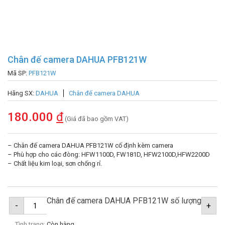
Chân đế camera DAHUA PFB121W
Mã SP:
PFB121W
Hãng SX:
DAHUA
Chân đế camera DAHUA
180.000
đ
(Giá đã bao gồm VAT)
– Chân đế camera DAHUA PFB121W cố định kèm camera
– Phù hợp cho các đòng: HFW1100D, FW181D, HFW2100D,HFW2200D
– Chất liệu kim loại, sơn chống rỉ.
Chân đế camera DAHUA PFB121W số lượng
-
+
Tình trạng:
Còn hàng