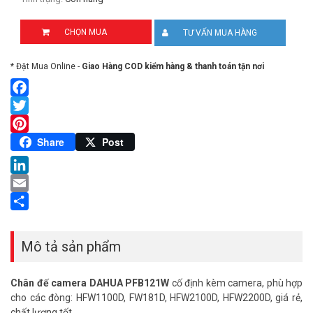
CHỌN MUA
TƯ VẤN MUA HÀNG
* Đặt Mua Online -
Giao Hàng COD kiểm hàng & thanh toán tận nơi
Facebook
Twitter
Pinterest
Share
Post
LinkedIn
Email
Share
Mô tả sản phẩm
Chân đế camera DAHUA PFB121W
cố định kèm camera, phù hợp
cho các đòng: HFW1100D, FW181D, HFW2100D, HFW2200D, giá rẻ,
chất lượng tốt.