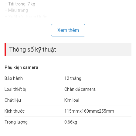
– Tải trọng: 7 kg
– Màu trắng
– Xuất xứ: Trung Quốc
– Bảo hành: 12 tháng
Xem thêm
Đặt mua hàng Online ngay hôm nay để được hỗ trợ giá tốt nhất.
Tham khảo thêm thông tin tại
Facebook Vuhoangtelecom
nhé.
Thông số kỹ thuật
Phụ kiện camera
Bảo hành
12 tháng
Loại thiết bị
Chân đế camera
Chất liệu
Kim loại
Kích thước
115mmx160mmx255mm
Trọng lượng
0.66kg