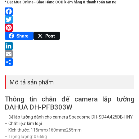
* Đặt Mua Online -
Giao Hàng COD kiểm hàng & thanh toán tận nơi
Facebook
Twitter
Pinterest
Share
Post
LinkedIn
Email
Share
Mô tả sản phẩm
Thông tin chân đế camera lắp tường
DAHUA DH-PFB303W
– Đế lắp tường dành cho camera Speedome DH-SD4A425DB-HNY
– Chất liệu: kim loại
– Kích thước: 115mmx160mmx255mm
– Trọng lượng: 0.66kg