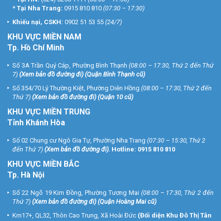
*
Tại Nha Trang:
0915 810 810
(07:30 – 17:30)
Khiếu nại, CSKH:
0902 51 53 55
(24/7)
KHU
VỰC MIỀN NAM
Tp. Hồ Chí Minh
Số 3A Trần Quý Cáp, Phường Bình Thạnh
(08:00 – 17:30, Thứ 2 đến Thứ
7)
(
Xem bản đồ đường đi
) (Quận Bình Thạnh cũ)
Số 354/70 Lý Thường Kiệt, Phường Diên Hồng
(08:00 – 17:30, Thứ 2 đến
Thứ 7)
(
Xem bản đồ đường đi
) (Quận 10 cũ)
KHU VỰC MIỀN TRUNG
Tỉnh Khánh Hòa
Số 02 Chung cư Ngô Gia Tự, Phường Nha Trang
(07:30 – 15:30, Thứ 2
đến Thứ 7)
(
Xem bản đồ đường đi
).
Hotline:
0915 810 810
KHU VỰC MIỀN BẮC
Tp. Hà Nội
Số 22 Ngõ 19 Kim Đồng, Phường Tương Mai
(08:00 – 17:30, Thứ 2 đến
Thứ 7)
(
Xem bản đồ đường đi
) (Quận Hoàng Mai cũ)
Km17+, QL32, Thôn Cao Trung, Xã Hoài Đức
(Đối diện Khu Đô Thị Tân