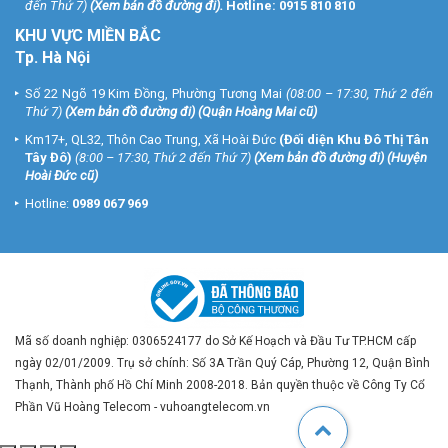
đến Thứ 7)
(
Xem bản đồ đường đi
).
Hotline:
0915 810 810
KHU VỰC MIỀN BẮC
Tp. Hà Nội
Số 22 Ngõ 19 Kim Đồng, Phường Tương Mai
(08:00 – 17:30, Thứ 2 đến
Thứ 7)
(
Xem bản đồ đường đi
) (Quận Hoàng Mai cũ)
Km17+, QL32, Thôn Cao Trung, Xã Hoài Đức
(Đối diện Khu Đô Thị Tân
Tây Đô)
(8:00 – 17:30, Thứ 2 đến Thứ 7)
(
Xem bản đồ đường đi
) (Huyện
Hoài Đức cũ)
Hotline:
0989 067 969
Mã số doanh nghiệp: 0306524177 do Sở Kế Hoạch và Đầu Tư TP.HCM cấp
ngày 02/01/2009. Trụ sở chính: Số 3A Trần Quý Cáp, Phường 12, Quận Bình
Thạnh, Thành phố Hồ Chí Minh 2008-2018. Bản quyền thuộc về Công Ty Cổ
Phần Vũ Hoàng Telecom - vuhoangtelecom.vn