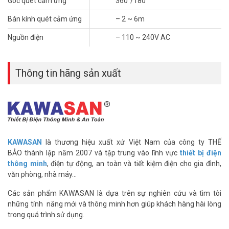
Góc quét cảm ứng
360°/180°
– Dùng công nghệ sóng radar dải tần 5.8GHz
– Điện áp hoạt động: 110-240VAC/50-60Hz
Bán kính quét cảm ứng
– 2 ~ 6m
– Góc quét: 360°/180°
– Khoảng cách cảm ứng: 2 – 6 m (tương ứng với bán kính quét
Nguồn điện
– 110 ~ 240V AC
1- 8m)
– Thời gian điều chỉnh tự tắt: 10 giây đến 12 phút
– Độ sáng điều chỉnh cảm biến hoạt động: Từ 3LUX (tối) đến
Thông tin hãng sản xuất
2000LUX (sáng)
– Công suất tiêu thụ: <0.5W
– Công suất ra tải: 1200W(đèn sợi đốt), 300W(đèn compact)
– Nhiệt độ hoạt động: -10+70°C
– Độ cao gắn trần 1.5-3.5m
– Xuất xứ: Việt Nam
– Bảo hành: 12 tháng
KAWASAN
là thương hiệu xuất xứ Việt Nam của công ty THẾ
BẢO thành lập năm 2007 và tập trung vào lĩnh vực
thiết bị điện
thông minh
, điện tự động, an toàn và tiết kiệm điện cho gia đình,
văn phòng, nhà máy…
Công tắc cảm ứng sóng radar Kawa KW-RS04
được lắp nổi trần
sử dụng cho hệ thống chiếu sáng có nhiều vách ngăn, góc khuất
Các sản phẩm KAWASAN là dựa trên sự nghiên cứu và tìm tòi
như hành lang, cầu thang, văn phòng, nhà vệ sinh có nhiều vách
những tính năng mới và thông minh hơn giúp khách hàng hài lòng
ngăn,… vì có cảm ứng nhạy và khoảng cách cảm ứng từ 2- 8m.
trong quá trình sử dụng.