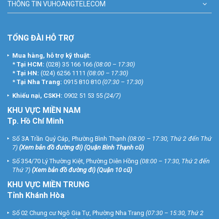
THÔNG TIN VUHOANGTELECOM
TỔNG ĐÀI HỖ TRỢ
Mua hàng, hỗ trợ kỹ thuật:
*
Tại HCM:
(028) 35 166 166
(08:00 – 17:30)
*
Tại HN:
(024) 6256 1111
(08:00 – 17:30)
*
Tại Nha Trang:
0915 810 810
(07:30 – 17:30)
Khiếu nại, CSKH:
0902 51 53 55
(24/7)
KHU
VỰC MIỀN NAM
Tp. Hồ Chí Minh
Số 3A Trần Quý Cáp, Phường Bình Thạnh
(08:00 – 17:30, Thứ 2 đến Thứ
7)
(
Xem bản đồ đường đi
) (Quận Bình Thạnh cũ)
Số 354/70 Lý Thường Kiệt, Phường Diên Hồng
(08:00 – 17:30, Thứ 2 đến
Thứ 7)
(
Xem bản đồ đường đi
) (Quận 10 cũ)
KHU VỰC MIỀN TRUNG
Tỉnh Khánh Hòa
Số 02 Chung cư Ngô Gia Tự, Phường Nha Trang
(07:30 – 15:30, Thứ 2