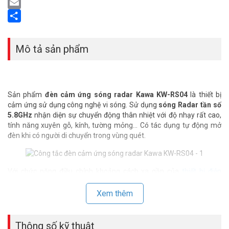
LinkedIn
Email
Share
Mô tả sản phẩm
Sản phẩm
đèn cảm ứng sóng radar Kawa KW-RS04
là thiết bị
cảm ứng sử dụng công nghệ vi sóng. Sử dụng
sóng Radar tần số
5.8GHz
nhận diện sự chuyển động thân nhiệt với độ nhạy rất cao,
tính năng xuyên gỗ, kính, tường mỏng… Có tác dụng tự động mở
đèn khi có người di chuyển trong vùng quét.
Với chức năng điều chỉnh khoảng cách xa gần của
thiết bị điện
thông minh
Kawa KW-RS04
, kết hợp cùng với chức năng điều chỉnh
được độ LUX (sáng/tối) của môi trường nếu đủ sáng thì không cần
Xem thêm
mở đèn để tiết kiệm điện.
Thông số kỹ thuật