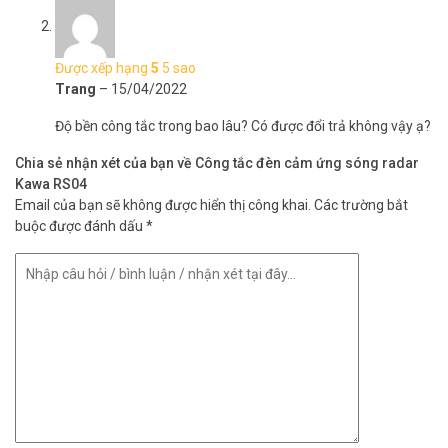
tối đa 12m
“Dấu + “
+ Nút TIME:
Điều chỉnh thời gian tự tắt,trong khoảng thời gian có
thể chỉnh
tự tắt từ 10 giây đến 12 phút
.Thời gian trễ này sẽ được
Được xếp hạng
5
5 sao
bắt đầu tính lại trong chu kỳ cảm ứng mới.
Trang
–
15/04/2022
CÁCH LẮP ĐẶT VÀ ĐẤU DÂY:
Độ bền công tắc trong bao lâu? Có được đổi trả không vậy ạ?
– Cách lắp đặt: Gắn âm trần
Chia sẻ nhận xét của bạn về Công tắc đèn cảm ứng sóng radar
Kawa RS04
Email của bạn sẽ không được hiển thị công khai.
Các trường bắt
– Cách đấu dây:
buộc được đánh dấu
*
CHÚ Ý:
Tắt nguồn điện trước khi đấu nối thiết bị
Kết nối dây nguồn và tải cho cảm ứng như sơ đồ bên
(Teminal N và L đấu vào nguồn điện 220v ,N và L’ ra đèn)
MỘT SỐ VẤN ĐỀ THƯỜNG XẢY RA VÀ CÁCH KHẮC PHỤC:
Tải không làm việc (bóng đèn không sáng):
a. Kiểm tra nguồn điện vào bóng đèn kết nối với cảm ứng đã có điện