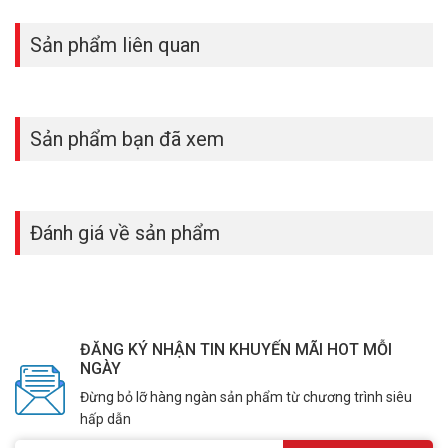
Liên hệ ngay phòng Kinh Doanh Vuhoangtelecom để nhận
báo giá
thiết bị điện thông minh
tốt nhất thị trường. Quý khách hàng vui
Sản phẩm liên quan
lòng truy cập website
www.vuhoangtelecom.vn
hoặc liên hệ đặt
hàng qua điện thoại
HOTLINE 1900 9259 – (08).35 166 166 – (08)
3962 5555 – (04) 6256 1111 – (04) 3273 6666
để được hỗ trợ giá
tốt nhất.
Sản phẩm bạn đã xem
Đánh giá về sản phẩm
ĐĂNG KÝ NHẬN TIN KHUYẾN MÃI HOT MỖI
NGÀY
Đừng bỏ lỡ hàng ngàn sản phẩm từ chương trình siêu
hấp dẫn