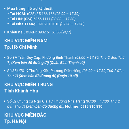
Mua hàng, hỗ trợ kỹ thuật:
*
Tại HCM:
(028) 35 166 166
(08:00 – 17:30)
*
Tại HN:
(024) 6256 1111
(08:00 – 17:30)
*
Tại Nha Trang:
0915 810 810
(07:30 – 17:30)
Khiếu nại, CSKH:
0902 51 53 55
(24/7)
KHU
VỰC MIỀN NAM
Tp. Hồ Chí Minh
Số 3A Trần Quý Cáp, Phường Bình Thạnh
(08:00 – 17:30, Thứ 2 đến Thứ
7)
(
Xem bản đồ đường đi
) (Quận Bình Thạnh cũ)
Số 354/70 Lý Thường Kiệt, Phường Diên Hồng
(08:00 – 17:30, Thứ 2 đến
Thứ 7)
(
Xem bản đồ đường đi
) (Quận 10 cũ)
KHU VỰC MIỀN TRUNG
Tỉnh Khánh Hòa
Số 02 Chung cư Ngô Gia Tự, Phường Nha Trang
(07:30 – 17:30, Thứ 2
đến Thứ 7)
(
Xem bản đồ đường đi
).
Hotline:
0915 810 810
KHU VỰC MIỀN BẮC
Tp. Hà Nội