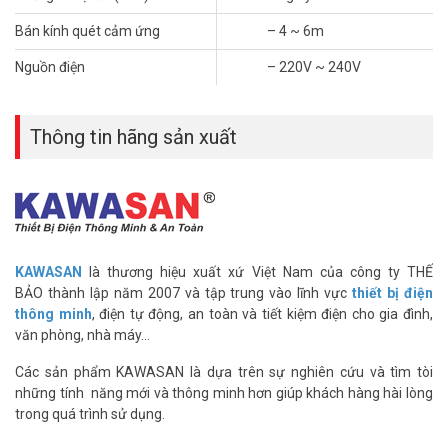
– Xuất xứ: Việt Nam
– Bảo hành: 12 tháng
Bán kính quét cảm ứng
– 4 ~ 6m
Hướng dẫn sử dụng:
Nguồn điện
– 220V ~ 240V
Khi trời tối nếu có người di chuyển trong khu vực quét cảm ứng, lập
tức tiếp điểm bên trong sẽ đóng công tắc để mở đèn (có thể lắp còi
báo động khi có người đột nhập còi báo sử dụng điện áp 220v).
Thông tin hãng sản xuất
Hướng dẫn lắp đặt:
Khoét lỗ tâm đèn ốp trần và lắp cảm ứng vào (có thể dùng cảm
ứng mở đèn cho tủ nhà bếp, tủ quần áo, gắn trần nhà vệ sinh…) sau
đó cấp điện cho cảm ứng chờ khởi động cảm ứng làm việc …
Lưu ý:
KAWASAN
là thương hiệu xuất xứ Việt Nam của công ty THẾ
– Không lắp đặt thiết bị gần vật cản làm che mắt cảm ứng.
BẢO thành lập năm 2007 và tập trung vào lĩnh vực
thiết bị điện
– Tránh đặt thiết bị ở những nơi có nhiệt độ môi trường cao ví dụ
thông minh
, điện tự động, an toàn và tiết kiệm điện cho gia đình,
như điều hòa, lò sưởi ấm….
văn phòng, nhà máy…
– Vì sự an toàn bạn không tự mở thiết bị khi không hiểu biết về thiết
bị.
Các sản phẩm KAWASAN là dựa trên sự nghiên cứu và tìm tòi
– Để tránh hư hỏng không mong muốn của sản phẩm bạn nên lắp
những tính năng mới và thông minh hơn giúp khách hàng hài lòng
thêm cầu chì hoặc thiết bị bảo vệ an toàn khác.
trong quá trình sử dụng.