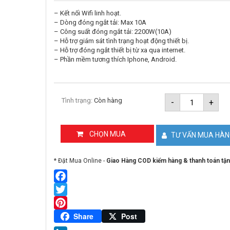
– Kết nối Wifi linh hoạt.
– Dòng đóng ngắt tải: Max 10A
– Công suất đóng ngắt tải: 2200W(10A)
– Hỗ trợ giám sát tình trạng hoạt động thiết bị.
– Hỗ trợ đóng ngắt thiết bị từ xa qua internet.
– Phần mềm tương thích Iphone, Android.
Công
Tình trạng:
Còn hàng
-
+
tắc
On/Off
Wifi
GOMAN
CHỌN MUA
TƯ VẤN MUA HÀ
GM-
WSO-
244W
* Đặt Mua Online -
Giao Hàng COD kiểm hàng & thanh toán tận
số
lượng
Facebook
Twitter
Pinterest
Share
Post