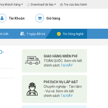
trợ khách hàng
Download tài liệu
Tra cứu bảo hành
Tài Khoản
Giỏ hàng
nh 24h
7 ngày đổi trả
Tin Công Nghệ
O-
GIAO HÀNG MIỄN PHÍ
TOÀN QUỐC. Xem chi tiết
chính sách
TẠI ĐÂY
PHÍ DỊCH VỤ LẮP ĐẶT
Chuyên nghiệp - Tận tâm
- Vui vẻ. Xem chi tiết
chính sách
TẠI ĐÂY