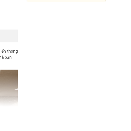
hiển thông
hà bạn.
Công tắc On/Off Wifi GOMAN
GM-WSO-244W
79.000đ
299.000đ
Mua Ngay