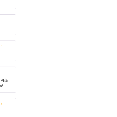
g
5
5 sao
 xếp
g
5
5 sao
– Phần
hé
 xếp
g
5
5 sao