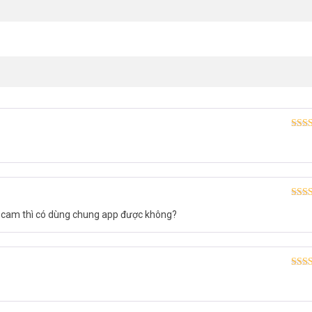
Được
hạn
Được
necam thì có dùng chung app được không?
hạn
sao
Được
hạn
sao