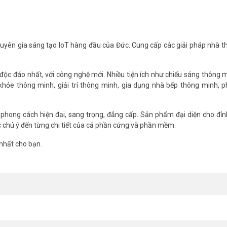
chuyên gia sáng tạo IoT hàng đầu của Đức. Cung cấp các giải pháp nhà 
c đáo nhất, với công nghệ mới. Nhiều tiện ích như chiếu sáng thông 
khỏe thông minh, giải trí thông minh, gia dụng nhà bếp thông minh, 
 phong cách hiện đại, sang trọng, đẳng cấp. Sản phẩm đại diện cho đỉn
c chú ý đến từng chi tiết của cả phần cứng và phần mềm.
 GM-WSO-244W xin vui lòng liên hệ HOTLINE
1900.9259
để được hỗ trợ
nhất cho bạn.
m
nhé.