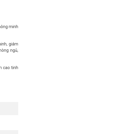
thông minh
minh, giám
phòng ngủ,
h cao tinh
 tốt nhất.