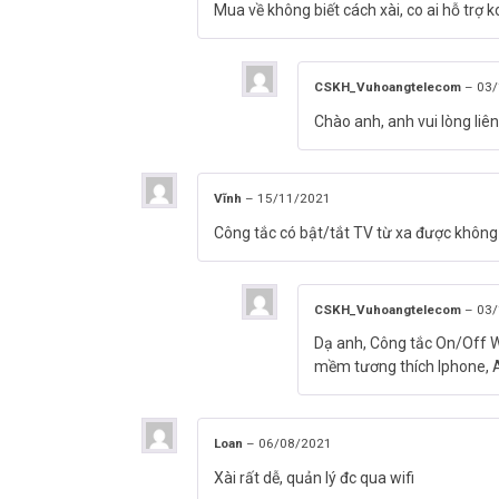
Mua về không biết cách xài, co ai hỗ trợ 
CSKH_Vuhoangtelecom
–
03/
Chào anh, anh vui lòng liê
Vĩnh
–
15/11/2021
Công tắc có bật/tắt TV từ xa được không
CSKH_Vuhoangtelecom
–
03/
Dạ anh, Công tắc On/Off W
mềm tương thích Iphone, An
Loan
–
06/08/2021
Xài rất dễ, quản lý đc qua wifi