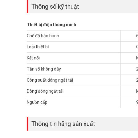
Thông số kỹ thuật
Thiết bị điện thông minh
Chế độ bảo hành
Loại thiết bị
Kết nối
K
Tần số không dây
Công suất đóng ngắt tải
GOMAN
làm cho tất cả các đồ gia dụng của bạn thông minh
Dòng đóng ngắt tải
bị của bạn từ bất cứ nơi nào bất cứ lúc nào. và bằng cách t
sống.
Nguồn cấp
Bạn có thể tham khảo giá bán công tắc On/Off Wifi GM-W
Thông tin hãng sản xuất
>>> Xem thêm:
Nhà thông minh
| Smart Home chính h
Thông số kỹ thuật công tắc On/Of