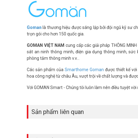
– Màu trắng.
– Kết nối Wifi linh hoạt.
– Tần số không dây: 2.4Ghz.
Goman
là thương hiệu được sáng lập bởi đội ngũ kỹ sư 
– Công suất đóng ngắt tải: 2200W(10A).
trọn gói cho hơn 150 quốc gia.
– Hỗ trợ giám sát tình trạng hoạt động thiết bị.
– Hỗ trợ đóng ngắt thiết bị từ xa qua internet.
GOMAN VIỆT NAM
cung cấp các giải pháp THÔNG MINH độ
– Phần mềm tương thích Iphone, Android.
sát an ninh thông minh, điện gia dụng thông minh, sức 
– Dòng đóng ngắt tải: Max 10A.
phòng tắm thông minh v.v...
– Điện áp hoạt động: 90~250VAC 50/60Hz.
– Thương hiệu Đức.
Các sản phẩm của
Smarthome Goman
được thiết kế với
– Bảo hành: 12 tháng.
hoa công nghệ từ châu Âu, vượt trội về chất lượng và đượ
Để cập nhật thông tin giá bán
công tắc thông minh
GOMAN
Với GOMAN Smart - Chúng tôi luôn làm nên điều tuyệt vời 
Tham khảo thêm thông tin tại
Facebook Vuhoangteleco
Sản phẩm liên quan