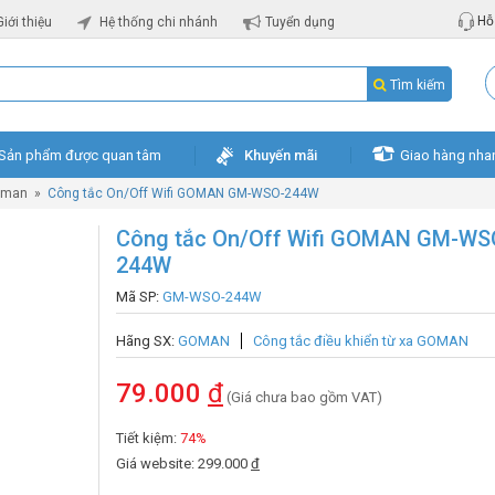
Hỗ 
Giới thiệu
Hệ thống chi nhánh
Tuyển dụng
Tìm kiếm
Sản phẩm được quan tâm
Khuyến mãi
Giao hàng nha
oman
»
Công tắc On/Off Wifi GOMAN GM-WSO-244W
Công tắc On/Off Wifi GOMAN GM-WS
244W
Mã SP:
GM-WSO-244W
Hãng SX:
GOMAN
Công tắc điều khiển từ xa GOMAN
79.000
đ
(Giá chưa bao gồm VAT)
Tiết kiệm:
74%
Giá website: 299.000
đ