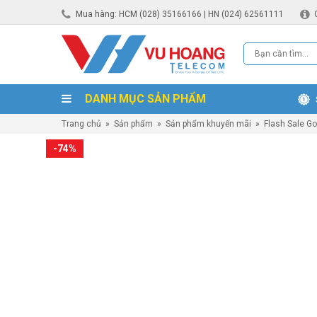
Mua hàng: HCM (028) 35166166 | HN (024) 62561111
DANH MỤC SẢN PHẨM
Trang chủ
»
Sản phẩm
»
Sản phẩm khuyến mãi
»
Flash Sale G
-74%