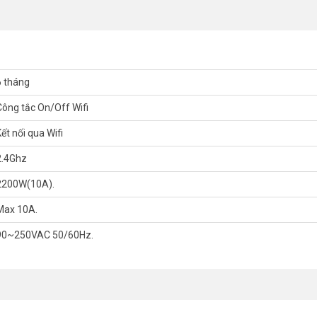
6 tháng
Công tắc On/Off Wifi
ết nối qua Wifi
2.4Ghz
2200W(10A).
. Miễn là điện thoại của bạn có mạng bạn từ xa có thể lần lượt hoặc tắt
Max 10A.
hiết lập thời gian lịch trình cho các thiết bị của, bạn có thể duy trì một
90~250VAC 50/60Hz.
SO-244W ưu đãi và bảo hành 12 tháng trên toàn quốc tại
Vuhoangtele
ãng – Giá rẻ hấp dẫn
f Wifi GOMAN GM-WSO-244W