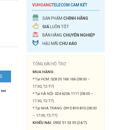
VUHOANG
TELECOM CAM KẾT
SẢN PHẨM
CHÍNH HÃNG
GIÁ
LUÔN TỐT
BÁN HÀNG
CHUYÊN NGHIỆP
HẬU MÃI
CHU ĐÁO
TỔNG ĐÀI HỖ TRỢ:
MUA HÀNG:
NG
* Tại HCM:
028 35 166 166
(08:00 –
17:30, T2-T7)
 nơi
* Tại HÀ NỘI:
024 6256 1111
(08:00 –
17:30, T2-T7)
* Tại NHA TRANG:
0915 810 810
(08:00
– 17:30, T2-T7)
KHIẾU NẠI:
0902 51 53 55 (24/7)