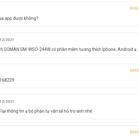
Được
qua app được không?
hạn
12/2021
Wifi GOMAN GM-WSO-244W có phần mềm tương thích Iphone, Android ạ
Được
55168229
hạn
sao
12/2021
lại thông tin ạ bộ phận tư vấn sẽ hỗ trợ anh nhé
Được