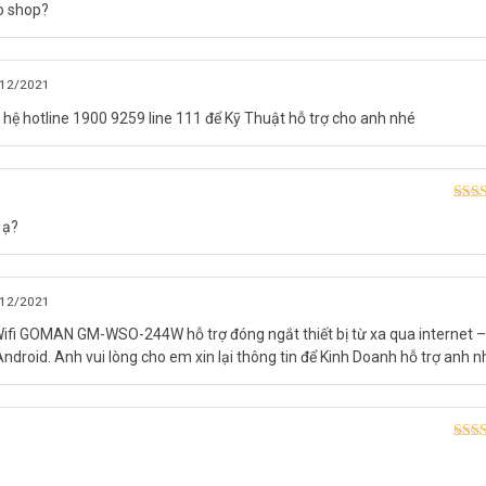
ko shop?
hạn
12/2021
n hệ hotline 1900 9259 line 111 để Kỹ Thuật hỗ trợ cho anh nhé
Được
 ạ?
hạn
12/2021
ifi GOMAN GM-WSO-244W hỗ trợ đóng ngắt thiết bị từ xa qua internet 
droid. Anh vui lòng cho em xin lại thông tin để Kinh Doanh hỗ trợ anh n
Được
hạn