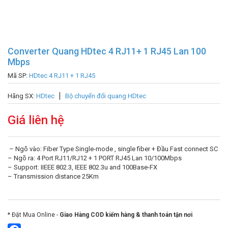
Converter Quang HDtec 4 RJ11+ 1 RJ45 Lan 100
Mbps
Mã SP:
HDtec 4 RJ11 + 1 RJ45
Hãng SX:
HDtec
Bộ chuyển đổi quang HDtec
Giá liên hệ
​ – Ngõ vào: Fiber Type Single-mode , single fiber + Đầu Fast connect SC
– Ngõ ra: 4 Port RJ11/RJ12 + 1 PORT RJ45 Lan 10/100Mbps
– Support: IIEEE 802.3, IEEE 802.3u and 100Base-FX
– Transmission distance 25Km
* Đặt Mua Online -
Giao Hàng COD kiểm hàng & thanh toán tận nơi