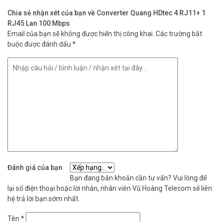
– Youtube:
https://www.youtube.com/c/VuhoangTVChannel
Chia sẻ nhận xét của bạn về Converter Quang HDtec 4 RJ11+ 1
– Google Plus:
https://plus.google.com/u/0/+VuhoangTelecom46
RJ45 Lan 100 Mbps
Email của bạn sẽ không được hiển thị công khai.
Các trường bắt
buộc được đánh dấu
*
Đánh giá của bạn
Bạn đang băn khoăn cần tư vấn? Vui lòng để
lại số điện thoại hoặc lời nhắn, nhân viên Vũ Hoàng Telecom sẽ liên
hệ trả lời bạn sớm nhất.
Tên
*