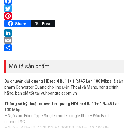
Facebook
Twitter
Pinterest
Share
Post
LinkedIn
Email
Share
Mô tả sản phẩm
Bộ chuyển đổi quang
HDtec 4 RJ11+ 1 RJ45 Lan 100 Mbps
là sản
phẩm Converter Quang cho line Điện Thoại và Mạng, hàng chính
hãng, bán giá tốt tại Vuhoangtelecom.vn
Thông số kỹ thuật converter quang HDtec 4 RJ11+ 1 RJ45 Lan
100 Mbps
– Ngõ vào: Fiber Type Single-mode , single fiber + Đầu Fast
connect SC
– Ngõ ra: 4 Port RJ11/RJ12 + 1 PORT RJ45 Lan 10/100Mbps