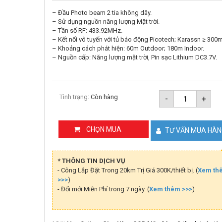
– Đầu Photo beam 2 tia không dây.
– Sử dụng nguồn năng lượng Mặt trời.
– Tần số RF: 433.92MHz.
– Kết nối vô tuyến với tủ báo động Picotech; Karassn ≥ 300m
– Khoảng cách phát hiện: 60m Outdoor; 180m Indoor.
– Nguồn cấp: Năng lượng mặt trời, Pin sạc Lithium DC3.7V.
Đầu
Tình trạng:
Còn hàng
-
+
dò
beam
báo
động
CHỌN MUA
TƯ VẤN MUA HÀ
PICOTEC
PCA-
610ABS-
60
* THÔNG TIN DỊCH VỤ
số
- Công Lắp Đặt Trong 20km Trị Giá 300K/thiết bị. (
Xem th
lượng
>>>
)
- Đổi mới Miễn Phí trong 7 ngày. (
Xem thêm >>>
)