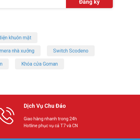
iện khuôn mặt
amera nhà xưởng
Switch Scodeno
on
Khóa cửa Goman
Dịch Vụ Chu Đáo
Giao hàng nhanh trong 24h
Hotline phục vụ cả T7 và CN