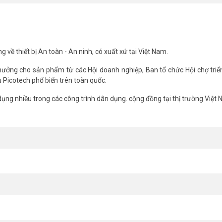
, mưa gió, tuyết, sương mù,…
o động PICOTECH PCA-610ABS-60
-60 sử dụng nguồn năng lượng Mặt trời.
g về thiết bị An toàn - An ninh, có xuất xứ tại Việt Nam.
00m (in open area).
ưởng cho sản phẩm từ các Hội doanh nghiệp, Ban tổ chức Hội chợ triển
 Picotech phổ biến trên toàn quốc.
ng nhiều trong các công trình dân dụng. cộng đồng tại thị trường Việt
al).
 Bụi bẩn, mưa gió, tuyết, sương mù,…
uần trong điều kiện thời tiết có nhiều mây.
ốt nhất hiện nay.