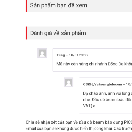
Đặt mua Online ngay sản phẩm PICOTECH PCA-610ABS-6
Sản phẩm bạn đã xem
thêm thông tin tại
Facebook Vuhoangtelecom
nhé.
Đánh giá về sản phẩm
Tùng
–
10/01/2022
Mã này còn hàng chi nhánh Đống Đa khô
CSKH_Vuhoangtelecom
–
10/
Dạ chào anh, anh vui lòng 
nhé. Đầu dò beam báo độ
VAT) ạ
Chia sẻ nhận xét của bạn về Đầu dò beam báo động P
Email của bạn sẽ không được hiển thị công khai.
Các trườ