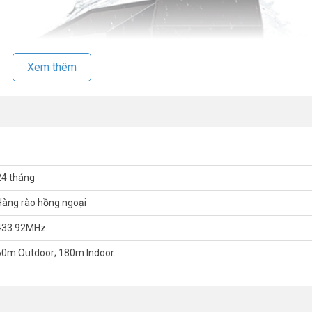
Xem thêm
24 tháng
Hàng rào hồng ngoại
433.92MHz.
60m Outdoor; 180m Indoor.
ụng pin sạc hoạt động liên tục từ 2-3 tuần trong điều kiện trời nhiều