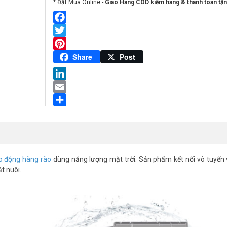
* Đặt Mua Online -
Giao Hàng COD kiểm hàng & thanh toán tận
Facebook
Twitter
Pinterest
Share
Post
LinkedIn
Email
Share
 động hàng rào
dùng năng lượng mặt trời. Sản phẩm kết nối vô tuyến 
t nuôi.