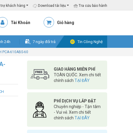
trợ khách hàng
Download tài liệu
Tra cứu bảo hành
Tài Khoản
Giỏ hàng
nh 24h
7 ngày đổi trả
Tin Công Nghệ
H PCA-610ABS-60
A-
GIAO HÀNG MIỄN PHÍ
TOÀN QUỐC. Xem chi tiết
chính sách
TẠI ĐÂY
CH
PHÍ DỊCH VỤ LẮP ĐẶT
Chuyên nghiệp - Tận tâm
- Vui vẻ. Xem chi tiết
chính sách
TẠI ĐÂY