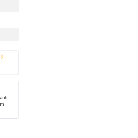
Tham khảo
 xếp
g
5
5 sao
 anh
ồm