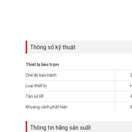
Thông số kỹ thuật
Thiết bị báo trộm
Chế độ bảo hành
Loại thiết bị
Tần số RF
Khoảng cách phát hiện
Beam báo động PICOTECH
PCA-610ABS-60 có hỗ trợ sử d
Thông tin hãng sản xuất