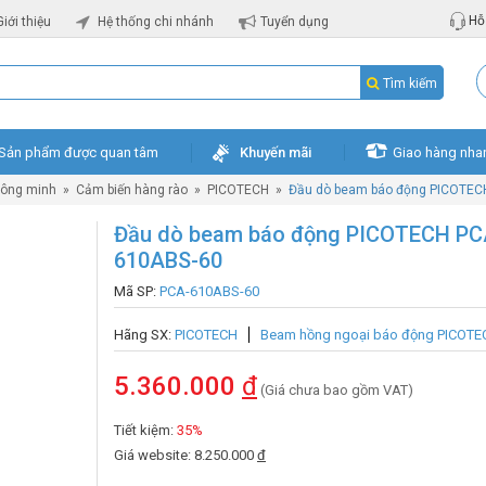
Hỗ 
Giới thiệu
Hệ thống chi nhánh
Tuyển dụng
Tìm kiếm
Sản phẩm được quan tâm
Khuyến mãi
Giao hàng nha
hông minh
»
Cảm biến hàng rào
»
PICOTECH
»
Đầu dò beam báo động PICOTEC
Đầu dò beam báo động PICOTECH PC
610ABS-60
Mã SP:
PCA-610ABS-60
Hãng SX:
PICOTECH
Beam hồng ngoại báo động PICOTE
5.360.000
đ
(Giá chưa bao gồm VAT)
Tiết kiệm:
35%
Giá website: 8.250.000
đ