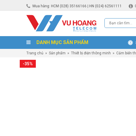
Mua hàng: HCM (028) 35166166 | HN (024) 62561111
DANH MỤC SẢN PHẨM
Trang chủ
»
Sản phẩm
»
Thiết bị điện thông minh
»
Cảm biến t
-35%