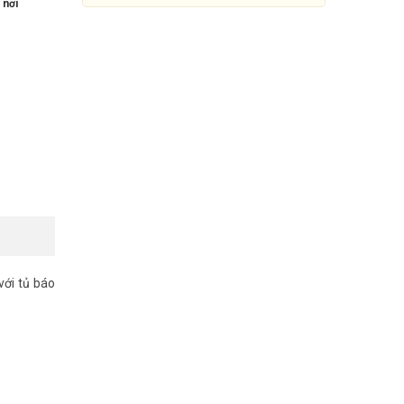
 nơi
với tủ báo
Đầu dò beam báo động
PICOTECH PCA-610ABS-60
5.360.000đ
8.250.000đ
Mua Ngay