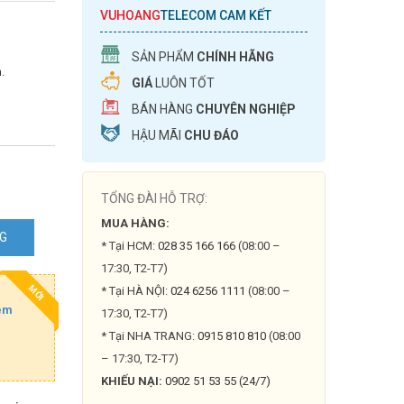
VUHOANG
TELECOM CAM KẾT
SẢN PHẨM
CHÍNH HÃNG
.
GIÁ
LUÔN TỐT
BÁN HÀNG
CHUYÊN NGHIỆP
HẬU MÃI
CHU ĐÁO
TỔNG ĐÀI HỖ TRỢ:
MUA HÀNG:
NG
H
* Tại HCM:
028 35 166 166
(08:00 –
17:30, T2-T7)
MỚI
* Tại HÀ NỘI:
024 6256 1111
(08:00 –
êm
17:30, T2-T7)
* Tại NHA TRANG:
0915 810 810
(08:00
– 17:30, T2-T7)
KHIẾU NẠI:
0902 51 53 55 (24/7)