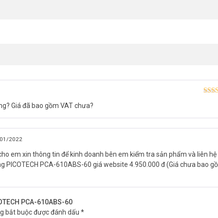
0 xin vui lòng liên hệ HOTLINE
1900.9259
để được hỗ trợ tốt nhất. 
Được
ng? Giá đã bao gồm VAT chưa?
hạn
01/2022
cho em xin thông tin để kinh doanh bên em kiểm tra sản phẩm và liên hệ
ng PICOTECH PCA-610ABS-60 giá website 4.950.000 đ (Giá chưa bao g
ICOTECH PCA-610ABS-60
ng bắt buộc được đánh dấu
*