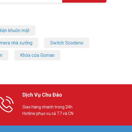
iện khuôn mặt
amera nhà xưởng
Switch Scodeno
on
Khóa cửa Goman
Dịch Vụ Chu Đáo
Giao hàng nhanh trong 24h
Hotline phục vụ cả T7 và CN