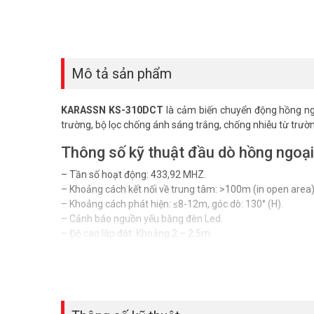
Mô tả sản phẩm
KARASSN KS-310DCT
là cảm biến chuyển động hồng ng
trường, bộ lọc chống ánh sáng trắng, chống nhiễu từ trường
Thông số kỹ thuật đầu dò hồng ng
– Tần số hoạt động: 433,92 MHZ.
– Khoảng cách kết nối về trung tâm: >100m (in open area)
– Khoảng cách phát hiện: ≤8-12m, góc dò: 130° (H).
– Cảnh báo nguồn yếu bằng đèn Led.
– Độ cao lắp đặt: Khoảng 2 – 2.5m.
– Nguồn cấp DC3V (sử dụng 2 pin khô AA).
– Dòng tĩnh: ≤ 80µA.
– Xuất xứ: Đài Loan.
– Bảo hành: 12 tháng.