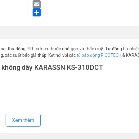
LinkedIn
Email
Share
oại thụ động PIR có kích thước nhỏ gọn và thẩm mỹ. Tự động bù nhiệ
, xác suất báo giả thấp. Kết nối với các
tủ báo động PICOTECH
& KARA
oại không dây KARASSN KS-310DCT
.
Xem thêm