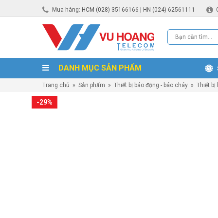
Mua hàng: HCM (028) 35166166 | HN (024) 62561111
DANH MỤC SẢN PHẨM
Trang chủ
»
Sản phẩm
»
Thiết bị báo động - báo cháy
»
Thiết bị
-29%