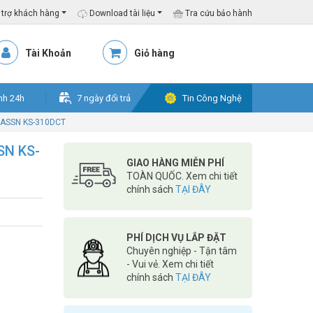
trợ khách hàng
Download tài liệu
Tra cứu bảo hành
Tài Khoản
Giỏ hàng
nh 24h
7 ngày đổi trả
Tin Công Nghệ
RASSN KS-310DCT
SN KS-
GIAO HÀNG MIỄN PHÍ
TOÀN QUỐC. Xem chi tiết
chính sách
TẠI ĐÂY
PHÍ DỊCH VỤ LẮP ĐẶT
Chuyên nghiệp - Tận tâm
- Vui vẻ. Xem chi tiết
chính sách
TẠI ĐÂY