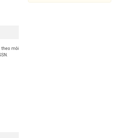
t theo môi
SSN.
Đầu dò hồng ngoại không dây
KARASSN KS-310DCT
436.000đ
615.000đ
Mua Ngay