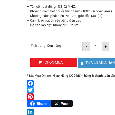
– Tần số hoạt động: 433,92 MHZ.
– Khoảng cách kết nối về trung tâm: >100m (in open area).
– Khoảng cách phát hiện: ≤8-12m, góc dò: 130° (H).
– Cảnh báo nguồn yếu bằng đèn Led.
– Độ cao lắp đặt: Khoảng 2 – 2.5m.
Đầu
Tình trạng:
Còn hàng
-
+
dò
hồng
ngoại
không
CHỌN MUA
TƯ VẤN MUA HÀ
dây
KARASSN
KS-
* Đặt Mua Online -
Giao Hàng COD kiểm hàng & thanh toán tận
310DCT
số
lượng
Facebook
Twitter
Pinterest
Share
Post