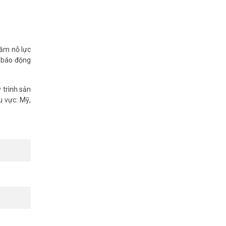
ăm nỗ lực
g báo động
 trình sản
u vực: Mỹ,