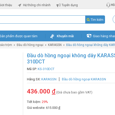
Hỗ 
Giới thiệu
Hệ thống chi nhánh
Tuyển dụng
Tìm kiếm
Sản phẩm được quan tâm
Khuyến mãi
Giao hàng nha
 báo trộm
»
Đầu dò hồng ngoại
»
KARASSN
»
Đầu dò hồng ngoại không dây KA
Đầu dò hồng ngoại không dây KARAS
310DCT
Mã SP:
KS-310DCT
Hãng SX:
KARASSN
Đầu dò hồng ngoại KARASSN
436.000
đ
(Giá chưa bao gồm VAT)
Tiết kiệm:
29%
Giá website: 615.000
đ