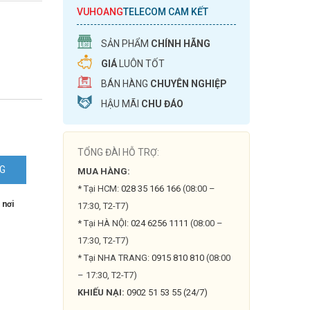
VUHOANG
TELECOM CAM KẾT
SẢN PHẨM
CHÍNH HÃNG
GIÁ
LUÔN TỐT
BÁN HÀNG
CHUYÊN NGHIỆP
HẬU MÃI
CHU ĐÁO
TỔNG ĐÀI HỖ TRỢ:
NG
MUA HÀNG:
* Tại HCM:
028 35 166 166
(08:00 –
 nơi
17:30, T2-T7)
* Tại HÀ NỘI:
024 6256 1111
(08:00 –
17:30, T2-T7)
* Tại NHA TRANG:
0915 810 810
(08:00
– 17:30, T2-T7)
KHIẾU NẠI:
0902 51 53 55 (24/7)