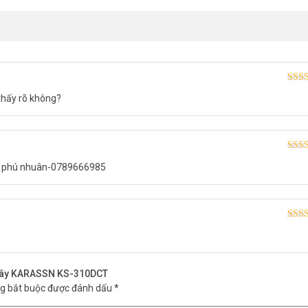
Được
thấy rõ không?
hạn
Được
ận phú nhuân-0789666985
hạn
Được
hạn
g dây KARASSN KS-310DCT
ng bắt buộc được đánh dấu
*