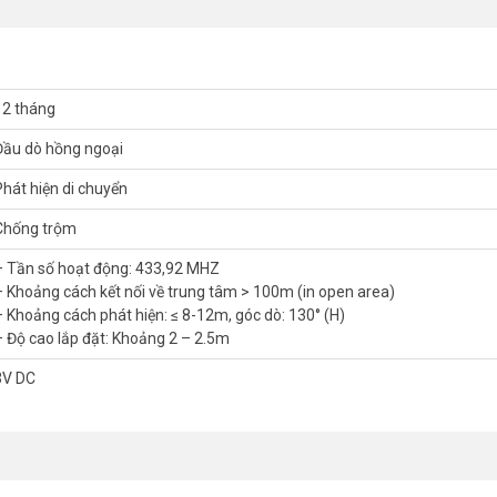
310DCT
 sổ có rèm che hay hướng ra nguồn sáng mạnh có thể gây nhiễu cảm biế
12 tháng
 hư hỏng do mưa, nắng. Không hướng mắt cảm biến ra phía cổng sát đườn
o động giả.
Đầu dò hồng ngoại
ấp, nên hạn chế đặt gần nguồn điện cao áp.
Phát hiện di chuyển
Chống trộm
chỉnh góc quét dọc hơi hướng lên trên, quá tầm di chuyển của vật nuôi.
– Tần số hoạt động: 433,92 MHZ
nhất, quý khách hàng vui lòng liên hệ HOTLINE 1900 9259 để được h
– Khoảng cách kết nối về trung tâm > 100m (in open area)
lecom
nhé.
– Khoảng cách phát hiện: ≤ 8-12m, góc dò: 130° (H)
– Độ cao lắp đặt: Khoảng 2 – 2.5m
3V DC